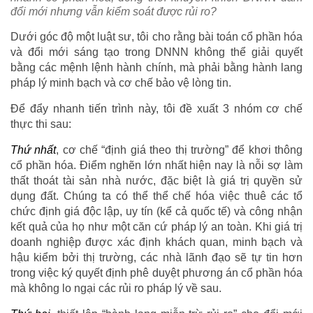
đổi mới nhưng vẫn kiểm soát được rủi ro?
Dưới góc độ một luật sư, tôi cho rằng bài toán cổ phần hóa
và đổi mới sáng tạo trong DNNN không thể giải quyết
bằng các mệnh lệnh hành chính, mà phải bằng hành lang
pháp lý minh bạch và cơ chế bảo vệ lòng tin.
Để đẩy nhanh tiến trình này, tôi đề xuất 3 nhóm cơ chế
thực thi sau:
Thứ nhất
, cơ chế “định giá theo thị trường” để khơi thông
cổ phần hóa. Điểm nghẽn lớn nhất hiện nay là nỗi sợ làm
thất thoát tài sản nhà nước, đặc biệt là giá trị quyền sử
dụng đất. Chúng ta có thể thể chế hóa việc thuê các tổ
chức định giá độc lập, uy tín (kể cả quốc tế) và công nhận
kết quả của họ như một căn cứ pháp lý an toàn. Khi giá trị
doanh nghiệp được xác định khách quan, minh bạch và
hậu kiểm bởi thị trường, các nhà lãnh đạo sẽ tự tin hơn
trong việc ký quyết định phê duyệt phương án cổ phần hóa
mà không lo ngại các rủi ro pháp lý về sau.