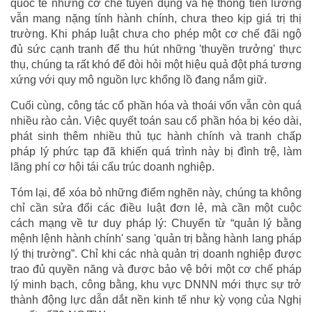
quốc tế nhưng cơ chế tuyển dụng và hệ thống tiền lương
vẫn mang nặng tính hành chính, chưa theo kịp giá trị thị
trường. Khi pháp luật chưa cho phép một cơ chế đãi ngộ
đủ sức cạnh tranh để thu hút những 'thuyền trưởng' thực
thụ, chúng ta rất khó để đòi hỏi một hiệu quả đột phá tương
xứng với quy mô nguồn lực khổng lồ đang nắm giữ.
Cuối cùng, công tác cổ phần hóa và thoái vốn vẫn còn quá
nhiều rào cản. Việc quyết toán sau cổ phần hóa bị kéo dài,
phát sinh thêm nhiều thủ tục hành chính và tranh chấp
pháp lý phức tạp đã khiến quá trình này bị đình trệ, làm
lãng phí cơ hội tái cấu trúc doanh nghiệp.
Tóm lại, để xóa bỏ những điểm nghẽn này, chúng ta không
chỉ cần sửa đổi các điều luật đơn lẻ, mà cần một cuộc
cách mạng về tư duy pháp lý: Chuyển từ “quản lý bằng
mệnh lệnh hành chính' sang 'quản trị bằng hành lang pháp
lý thị trường”. Chỉ khi các nhà quản trị doanh nghiệp được
trao đủ quyền năng và được bảo vệ bởi một cơ chế pháp
lý minh bạch, công bằng, khu vực DNNN mới thực sự trở
thành động lực dẫn dắt nền kinh tế như kỳ vọng của Nghị