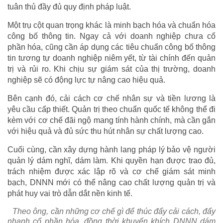
tuân thủ đầy đủ quy định pháp luật.
Một trụ cột quan trọng khác là minh bạch hóa và chuẩn hóa
công bố thông tin. Ngay cả với doanh nghiệp chưa cổ
phần hóa, cũng cần áp dụng các tiêu chuẩn công bố thông
tin tương tự doanh nghiệp niêm yết, từ tài chính đến quản
trị và rủi ro. Khi chịu sự giám sát của thị trường, doanh
nghiệp sẽ có động lực tự nâng cao hiệu quả.
Bên cạnh đó, cải cách cơ chế nhân sự và tiền lương là
yêu cầu cấp thiết. Quản trị theo chuẩn quốc tế không thể đi
kèm với cơ chế đãi ngộ mang tính hành chính, mà cần gắn
với hiệu quả và đủ sức thu hút nhân sự chất lượng cao.
Cuối cùng, cần xây dựng hành lang pháp lý bảo vệ người
quản lý dám nghĩ, dám làm. Khi quyền hạn được trao đủ,
trách nhiệm được xác lập rõ và cơ chế giám sát minh
bạch, DNNN mới có thể nâng cao chất lượng quản trị và
phát huy vai trò dẫn dắt nền kinh tế.
Theo ông, cần những cơ chế gì để thúc đẩy cải cách, đẩy
nhanh cổ phần hóa, đồng thời khuyến khích DNNN dám