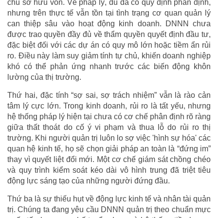
chủ sở hữu vốn. Về pháp lý, dù đã có quy định phân định,
nhưng trên thực tế vẫn tồn tại tình trạng cơ quan quản lý
can thiệp sâu vào hoạt động kinh doanh. DNNN chưa
được trao quyền đầy đủ về thẩm quyền quyết định đầu tư,
đặc biệt đối với các dự án có quy mô lớn hoặc tiềm ẩn rủi
ro. Điều này làm suy giảm tính tự chủ, khiến doanh nghiệp
khó có thể phản ứng nhanh trước các biến động khôn
lường của thị trường.
Thứ hai, đặc tính “sợ sai, sợ trách nhiệm” vẫn là rào cản
tâm lý cực lớn. Trong kinh doanh, rủi ro là tất yếu, nhưng
hệ thống pháp lý hiện tại chưa có cơ chế phân định rõ ràng
giữa thất thoát do cố ý vi phạm và thua lỗ do rủi ro thị
trường. Khi người quản trị luôn lo sợ việc 'hình sự hóa' các
quan hệ kinh tế, họ sẽ chọn giải pháp an toàn là “đứng im”
thay vì quyết liệt đổi mới. Một cơ chế giám sát chồng chéo
và quy trình kiểm soát kéo dài vô hình trung đã triệt tiêu
động lực sáng tạo của những người đứng đầu.
Thứ ba là sự thiếu hụt về động lực kinh tế và nhân tài quản
trị. Chúng ta đang yêu cầu DNNN quản trị theo chuẩn mực