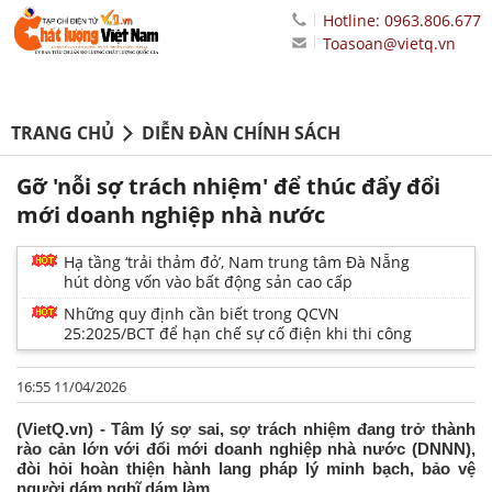
Hotline: 0963.806.677
Toasoan@vietq.vn
TRANG CHỦ
DIỄN ĐÀN CHÍNH SÁCH
Gỡ 'nỗi sợ trách nhiệm' để thúc đẩy đổi
mới doanh nghiệp nhà nước
Hạ tầng ‘trải thảm đỏ’, Nam trung tâm Đà Nẵng
hút dòng vốn vào bất động sản cao cấp
Những quy định cần biết trong QCVN
25:2025/BCT để hạn chế sự cố điện khi thi công
16:55 11/04/2026
(VietQ.vn) - Tâm lý sợ sai, sợ trách nhiệm đang trở thành
rào cản lớn với đổi mới doanh nghiệp nhà nước (DNNN),
đòi hỏi hoàn thiện hành lang pháp lý minh bạch, bảo vệ
người dám nghĩ dám làm.