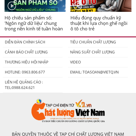
Hộ chiếu sản phẩm số:
Hiểu đúng quy chuẩn kỹ
'Ngôn ngữ dữ liệu' chung
thuật khi lựa chọn ghế ngồi
trong nền kinh tế tuần hoàn
ô tô cho trẻ
DIỄN ĐÀN CHÍNH SÁCH
TIÊU CHUẨN CHẤT LƯỢNG
CẢNH BÁO CHẤT LƯỢNG
NĂNG SUẤT CHẤT LƯỢNG
THƯƠNG HIỆU HỘI NHẬP
VIDEO
HOTLINE: 0963.806.677
EMAIL:
TOASOAN@VIETQ.VN
LIÊN HỆ QUẢNG CÁO :
TEL:0988.624.621
BẢN QUYỀN THUỘC VỀ TẠP CHÍ CHẤT LƯỢNG VIỆT NAM