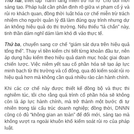
Thứ hai
, thiết lập “hành lang miễn trừ rủi ro” cho đổi mới
sáng tạo. Pháp luật cần phân định rõ giữa vi phạm cố ý và
rủi ro khách quan, đồng thời luật hóa cơ chế miễn trừ trách
nhiệm cho người quản lý đã làm đúng quy trình nhưng dự
án không hiệu quả do thị trường. Nếu thiếu “lá chắn” này,
tinh thần dám nghĩ dám làm khó đi vào thực tế.
Thứ ba
, chuyển sang cơ chế “giám sát dựa trên hiệu quả
tổng thể”. Thay vì tiền kiểm chi tiết từng khoản đầu tư, nên
áp dụng hậu kiểm theo hiệu quả danh mục hoặc giai đoạn
chiến lược. Việc niêm yết sau cổ phần hóa sẽ tạo áp lực
minh bạch từ thị trường và cổ đông, qua đó kiểm soát rủi ro
hiệu quả hơn mà không cần quá nhiều rào cản hành chính.
Khi các cơ chế này được thiết kế đồng bộ và thực thi
nghiêm túc, tôi cho rằng quá trình cổ phần hóa sẽ không
còn là áp lực hành chính, mà trở thành một bước đi tự
nhiên trong tái cấu trúc doanh nghiệp; đồng thời, DNNN
cũng có đủ “không gian an toàn” để đổi mới, sáng tạo mà
không vượt ra ngoài khuôn khổ kiểm soát rủi ro của pháp
luật.