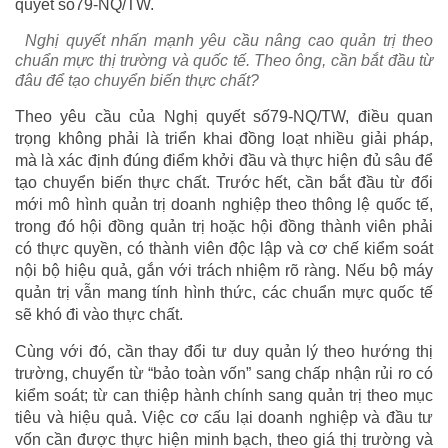
quyết số79-NQ/TW.
Nghị quyết nhấn mạnh yêu cầu nâng cao quản trị theo
chuẩn mực thị trường và quốc tế. Theo ông, cần bắt đầu từ
đâu để tạo chuyển biến thực chất?
Theo yêu cầu của Nghị quyết số79-NQ/TW, điều quan
trọng không phải là triển khai đồng loạt nhiều giải pháp,
mà là xác định đúng điểm khởi đầu và thực hiện đủ sâu để
tạo chuyển biến thực chất. Trước hết, cần bắt đầu từ đổi
mới mô hình quản trị doanh nghiệp theo thông lệ quốc tế,
trong đó hội đồng quản trị hoặc hội đồng thành viên phải
có thực quyền, có thành viên độc lập và cơ chế kiểm soát
nội bộ hiệu quả, gắn với trách nhiệm rõ ràng. Nếu bộ máy
quản trị vẫn mang tính hình thức, các chuẩn mực quốc tế
sẽ khó đi vào thực chất.
Cùng với đó, cần thay đổi tư duy quản lý theo hướng thị
trường, chuyển từ “bảo toàn vốn” sang chấp nhận rủi ro có
kiểm soát; từ can thiệp hành chính sang quản trị theo mục
tiêu và hiệu quả. Việc cơ cấu lại doanh nghiệp và đầu tư
vốn cần được thực hiện minh bạch, theo giá thị trường và