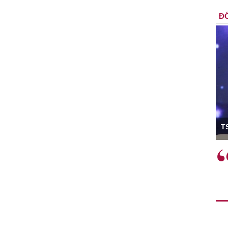
ĐỐ
ó Viện trưởng
T
ệc phải làm
Việc sử dụng hiệu quả chính
và trên thực tế
sách tài khóa không chỉ mang ý
 hành như tăng
nghĩa hỗ trợ ngắn hạn mà còn
a học công
đóng vai trò tạo nền tảng cho
 các cơ chế
tăng trưởng bền vững dài hạn.
i mới sáng tạo,