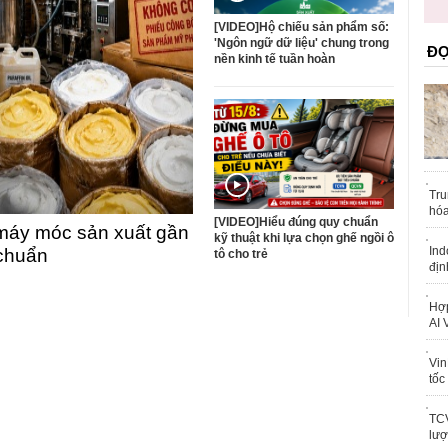
trái phép
k
[VIDEO]Hộ chiếu sản phẩm số:
'Ngôn ngữ dữ liệu' chung trong
ĐỌ
nền kinh tế tuần hoàn
Tru
hóa
[VIDEO]Hiểu đúng quy chuẩn
máy móc sản xuất gần
kỹ thuật khi lựa chọn ghế ngồi ô
Ind
 chuẩn
tô cho trẻ
địn
Hợp
AI 
Vin
tốc
TCV
lượ