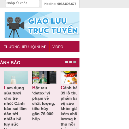
Hotline:
0963.806.677
THƯƠNG HIỆU HỘI NHẬP
VIDEO
ẢNH BÁO
Bột rau
Cảnh báo
Thu hồi đồ
Thu hồi
ữa tươi
‘detox’ vi
39 lô thực
ngủ trẻ em
Cao lỏng
ho trẻ
phạm về
phẩm bảo
Michley do
Cảm cúm
hỏ: Cảnh
chất lượng,
vệ sức
không đáp
Bảo
áo sai lầm
tiêu hủy
khỏe giả,
ứng tiêu
Phương
ẫn tới
gần 76.000
kém chất
chuẩn an
không đạ
hiều hệ
hộp
lượng bị
toàn
chất lượ
ụy sức
thu hồi