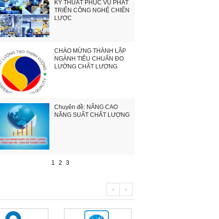
KỸ THUẬT PHỤC VỤ PHÁT
TRIỂN CÔNG NGHỆ CHIẾN
LƯỢC
CHÀO MỪNG THÀNH LẬP
NGÀNH TIÊU CHUẨN ĐO
LƯỜNG CHẤT LƯỢNG
Chuyên đề: NÂNG CAO
NĂNG SUẤT CHẤT LƯỢNG
1
2
3