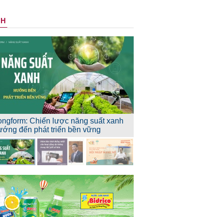
NH
ongform: Chiến lược năng suất xanh
ướng đến phát triển bền vững