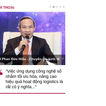
I THOẠI
Ông Hoàng Quang Phòn
S Phan Đức Hiếu - Chuyên gia kinh tế
VCCI
"Việc ứng dụng công nghệ số
""Theo tôi, cần 
nhằm tối ưu hóa, nâng cao
gốc rễ về nhận
hiệu quả hoạt động logistics là
nghiệp cần coi
rất có ý nghĩa..."
động hài hoà là
triển..."