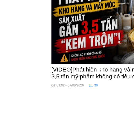
khỏe
toàn quốc
[VIDEO]Phát hiện kho hàng và 
3,5 tấn mỹ phẩm không có tiêu
09:02 - 07/08/2026
30