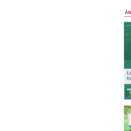
Ả
L
h