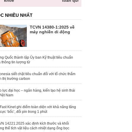
hỏe
toàn quốc
C NHIỀU NHẤT
TCVN 14380-1:2025 về
máy nghiền di động
ng Quốc thành lập Ủy ban Kỹ thuật tiêu chuẩn
 thông tin lượng tử
onesia siết chặt tiêu chuẩn đối với tổ chức thẩm
h thị trường carbon
 lực đại học – ngân hàng, kiến tạo hệ sinh thái
Việt Nam
Fast Kinet ghi điểm toàn diện với khả năng tăng
 cực ‘bốc’, đổi pin trong 1 phút
N 14221:2025 xác định kích thước và khối
ng thể tích vật liệu cách nhiệt dạng ống bọc