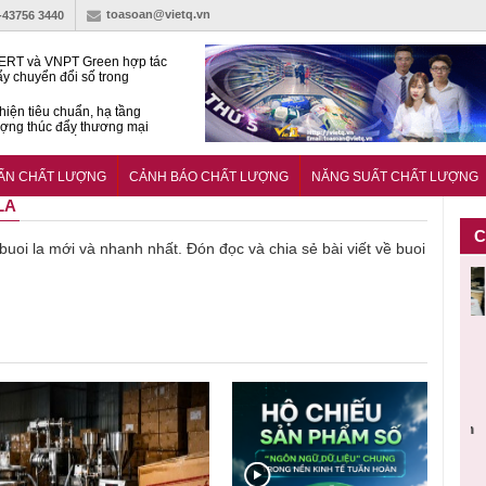
toasoan@vietq.vn
)-43756 3440
RT và VNPT Green hợp tác
ẩy chuyển đổi số trong
 nhận nông nghiệp
hiện tiêu chuẩn, hạ tầng
ượng thúc đẩy thương mại
ng nghệ chiến lược
14380-1:2025 về máy
 di động
UẨN CHẤT LƯỢNG
CẢNH BÁO CHẤT LƯỢNG
NĂNG SUẤT CHẤT LƯỢNG
LA
C
 buoi la mới và nhanh nhất. Đón đọc và chia sẻ bài viết về buoi
Người tiêu
Cảnh báo
Thu hồi
Sản phẩm
Lạm dụng
g
dùng cần
sản phẩm
toàn quốc
kém chất
s
m
cảnh giác
nhập ngoại
và tiêu hủy
lượng đã
c
lựa chọn
bị thu hồi
nước rửa
bỏ qua
n
thịt lợn đạt
do mất an
tay dạng
những
b
ạt
tiêu chuẩn
toàn có thể
bọt Layer
bước kiểm
d
ợng
và an toàn
xuất hiện
Clean do
soát nào?
n
tại Việt Nam
sản xuất
l