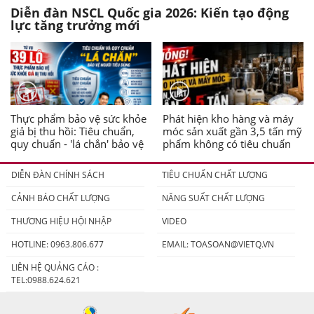
Diễn đàn NSCL Quốc gia 2026: Kiến tạo động
lực tăng trưởng mới
Thực phẩm bảo vệ sức khỏe
Phát hiện kho hàng và máy
giả bị thu hồi: Tiêu chuẩn,
móc sản xuất gần 3,5 tấn mỹ
quy chuẩn - 'lá chắn' bảo vệ
phẩm không có tiêu chuẩn
người tiêu dùng
DIỄN ĐÀN CHÍNH SÁCH
TIÊU CHUẨN CHẤT LƯỢNG
CẢNH BÁO CHẤT LƯỢNG
NĂNG SUẤT CHẤT LƯỢNG
THƯƠNG HIỆU HỘI NHẬP
VIDEO
HOTLINE: 0963.806.677
EMAIL:
TOASOAN@VIETQ.VN
LIÊN HỆ QUẢNG CÁO :
TEL:0988.624.621