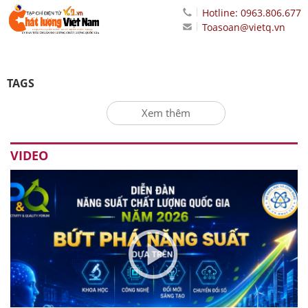
Hotline: 0963.806.677
Toasoan@vietq.vn
TAGS
Xem thêm
VIDEO