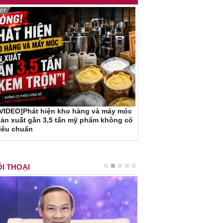
[VIDEO]Phát hiện kho hàng và máy móc
ản xuất gần 3,5 tấn mỹ phẩm không có
iêu chuẩn
I THOẠI