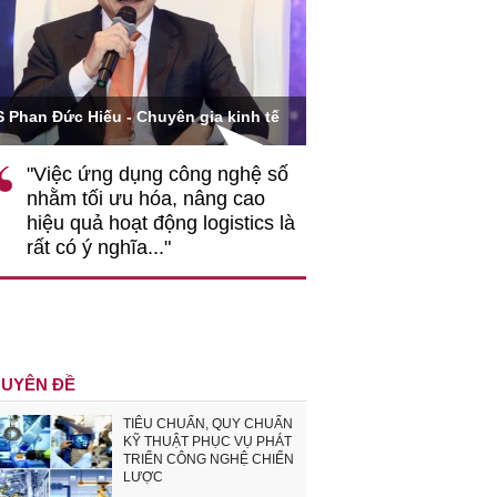
Ông Hoàng Quang Phòn
S Phan Đức Hiếu - Chuyên gia kinh tế
VCCI
"Việc ứng dụng công nghệ số
""Theo tôi, cần 
nhằm tối ưu hóa, nâng cao
gốc rễ về nhận
hiệu quả hoạt động logistics là
nghiệp cần coi
rất có ý nghĩa..."
động hài hoà là
triển..."
UYÊN ĐỀ
TIÊU CHUẨN, QUY CHUẨN
KỸ THUẬT PHỤC VỤ PHÁT
TRIỂN CÔNG NGHỆ CHIẾN
LƯỢC