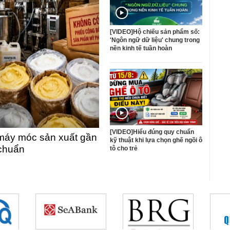
[VIDEO]Hộ chiếu sản phẩm số:
'Ngôn ngữ dữ liệu' chung trong
nền kinh tế tuần hoàn
[VIDEO]Hiểu đúng quy chuẩn
máy móc sản xuất gần
kỹ thuật khi lựa chọn ghế ngồi ô
 chuẩn
tô cho trẻ