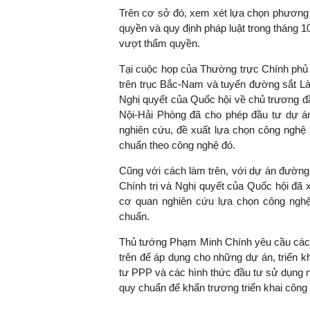
Trên cơ sở đó, xem xét lựa chọn phương t
quyền và quy định pháp luật trong tháng
vượt thẩm quyền.
TS. Nguyễn Đức Độ - Ph
Tại cuộc họp của Thường trực Chính phủ đ
Viện Kinh tế Tài chính
trên trục Bắc-Nam và tuyến đường sắt L
Nghị quyết của Quốc hội về chủ trương đ
"Có rất nhiều vi
Nội-Hải Phòng đã cho phép đầu tư dự án 
ngay từ bây giờ 
nghiên cứu, đề xuất lựa chọn công nghệ 
đang được tiến
chuẩn theo công nghệ đó.
đầu tư cho kho
nghệ; ban hành
Cũng với cách làm trên, với dự án đường
khuyến khích đổ
Chính trị và Nghị quyết của Quốc hội đã 
khởi nghiệp..."
cơ quan nghiên cứu lựa chọn công nghệ 
chuẩn.
Thủ tướng Phạm Minh Chính yêu cầu các c
trên để áp dụng cho những dự án, triển kh
tư PPP và các hình thức đầu tư sử dụng 
quy chuẩn để khẩn trương triển khai công v