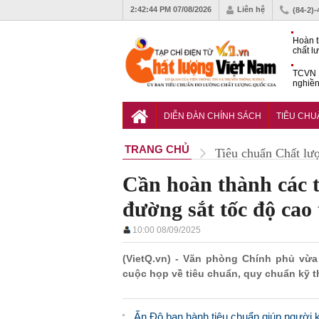
2:42:45 PM
07/08/2026
Liên hệ
(84-2)
Hoàn t
chất l
hóa cô
TCVN 
nghiền
Doanh
muốn m
DIỄN ĐÀN CHÍNH SÁCH
TIÊU CH
Nam
TRANG CHỦ
Tiêu chuẩn Chất lư
Cần hoàn thành các t
đường sắt tốc độ cao
10:00 08/09/2025
(VietQ.vn) - Văn phòng Chính phủ vừa
cuộc họp về tiêu chuẩn, quy chuẩn kỹ t
Ấn Độ ban hành tiêu chuẩn giúp người 