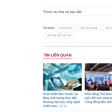
Thích và chia sẻ bài viết:
Từ khóa:
chính phủ
,
bộ xây dựng
,
bộ k
đường sắt cao tốc
TIN LIÊN QUAN
Hoàn thiện tiêu chuẩn, hạ
Khởi động Thử thác
tầng chất lượng thúc đẩy
niên đổi mới sáng tạ
thương mại hóa công nghệ
Cộng đồng bền vữ
chiến lược
10