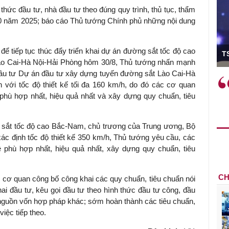
hức đầu tư, nhà đầu tư theo đúng quy trình, thủ tục, thẩm
 10 năm 2025; báo cáo Thủ tướng Chính phủ những nội dung
ó Viện trưởng
ể tiếp tục thúc đẩy triển khai dự án đường sắt tốc độ cao
T
ào Cai-Hà Nội-Hải Phòng hôm 30/8, Thủ tướng nhấn mạnh
ầu tư Dự án đầu tư xây dựng tuyến đường sắt Lào Cai-Hà
ệc phải làm
Việc sử dụng hiệu quả chính
với tốc độ thiết kế tối đa 160 km/h, do đó các cơ quan
và trên thực tế
sách tài khóa không chỉ mang ý
phù hợp nhất, hiệu quả nhất và xây dựng quy chuẩn, tiêu
 hành như tăng
nghĩa hỗ trợ ngắn hạn mà còn
a học công
đóng vai trò tạo nền tảng cho
 các cơ chế
tăng trưởng bền vững dài hạn.
 sắt tốc độ cao Bắc-Nam, chủ trương của Trung ương, Bộ
i mới sáng tạo,
xác định tốc độ thiết kế 350 km/h, Thủ tướng yêu cầu, các
phù hợp nhất, hiệu quả nhất, xây dựng quy chuẩn, tiêu
CH
ơ quan công bố công khai các quy chuẩn, tiêu chuẩn nói
ai đầu tư, kêu gọi đầu tư theo hình thức đầu tư công, đầu
nguồn vốn hợp pháp khác; sớm hoàn thành các tiêu chuẩn,
iệc tiếp theo.