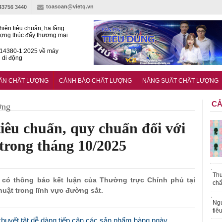
toasoan@vietq.vn
-43756 3440
hiện tiêu chuẩn, hạ tầng
ượng thúc đẩy thương mại
ng nghệ chiến lược
14380-1:2025 về máy
 di động
 nghiệp thực phẩm Ba Lan
ở rộng thị trường tại Việt
UẨN CHẤT LƯỢNG
CẢNH BÁO CHẤT LƯỢNG
NĂNG SUẤT CHẤT LƯỢNG
CẢ
ợng
iêu chuẩn, quy chuẩn đối với
 trong tháng 10/2025
Thu
 có thông báo kết luận của Thường trực Chính phủ tại
chấ
huật trong lĩnh vực đường sắt.
Ngư
tiê
khuyết tật dễ dàng tiếp cận các sản phẩm hàng ngày