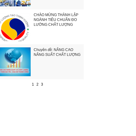
CHÀO MỪNG THÀNH LẬP
NGÀNH TIÊU CHUẨN ĐO
LƯỜNG CHẤT LƯỢNG
Chuyên đề: NÂNG CAO
NĂNG SUẤT CHẤT LƯỢNG
1
2
3