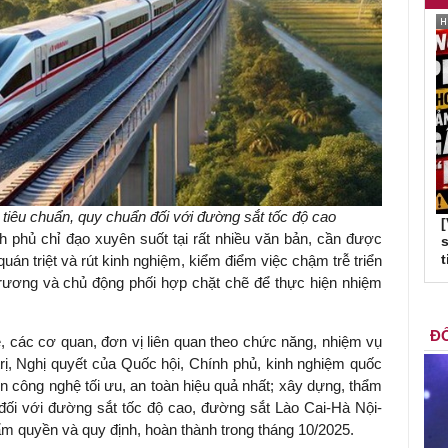
tiêu chuẩn, quy chuẩn đối với đường sắt tốc độ cao
phủ chỉ đạo xuyên suốt tại rất nhiều văn bản, cần được
s
t
uán triệt và rút kinh nghiệm, kiểm điểm việc chậm trễ triển
 trương và chủ động phối hợp chặt chẽ để thực hiện nhiệm
ĐỐ
các cơ quan, đơn vị liên quan theo chức năng, nhiệm vụ
rị, Nghị quyết của Quốc hội, Chính phủ, kinh nghiệm quốc
ọn công nghệ tối ưu, an toàn hiệu quả nhất; xây dựng, thẩm
 đối với đường sắt tốc độ cao, đường sắt Lào Cai-Hà Nội-
hẩm quyền và quy định, hoàn thành trong tháng 10/2025.