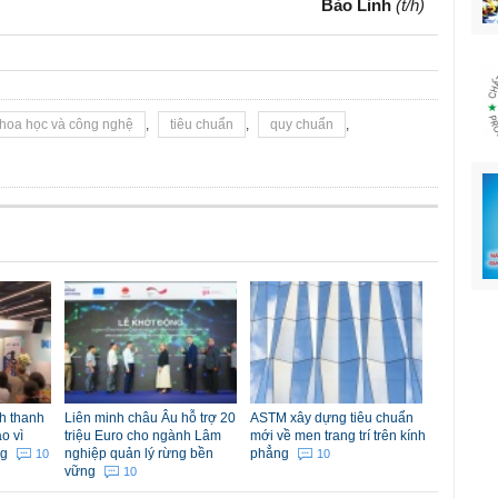
Bảo Linh
(t/h)
hoa học và công nghệ
,
tiêu chuẩn
,
quy chuẩn
,
h thanh
Liên minh châu Âu hỗ trợ 20
ASTM xây dựng tiêu chuẩn
o vì
triệu Euro cho ngành Lâm
mới về men trang trí trên kính
ng
nghiệp quản lý rừng bền
phẳng
10
10
vững
10