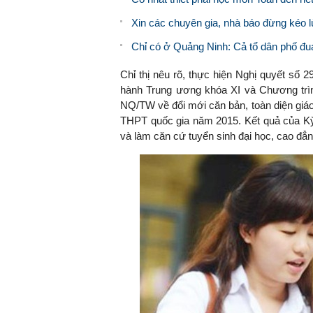
Xin các chuyên gia, nhà báo đừng kéo lùi
Chỉ có ở Quảng Ninh: Cả tổ dân phố đ
Chỉ thị nêu rõ, thực hiện Nghị quyết số
hành Trung ương khóa XI và Chương trìn
NQ/TW về đổi mới căn bản, toàn diện giáo
THPT quốc gia năm 2015. Kết quả của Kỳ
và làm căn cứ tuyển sinh đại học, cao đẳn