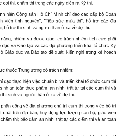
c coi thi, chấm thi trong các ngày diễn ra Kỳ thi.
nh niên Cộng sản Hồ Chí Minh chỉ đạo các cấp bộ Đoàn
nh viên tình nguyện", "Tiếp sức mùa thi", hỗ trợ các địa
; hỗ trợ thí sinh và người thân ở xa về dự thi.
năng, nhiệm vụ được giao, có trách nhiệm tích cực phối
 dục và Đào tạo và các địa phương triển khai tổ chức Kỳ
Bộ Giáo dục và Đào tạo đề xuất, kiến nghị trong kế hoạch
rực thuộc Trung ương có trách nhiệm:
ỉ đạo thực hiện việc chuẩn bị và triển khai tổ chức cụm thi
inh an toàn thực phẩm, an ninh, trật tự tại các cụm thi và
ho thí sinh và người thân ở xa về dự thi.
phân công về địa phương chủ trì cụm thi trong việc bố trí
t chất trên địa bàn, huy động lực lượng cán bộ, giáo viên
 chấm thi; bảo đảm an ninh, trật tự các điểm thi và an toàn