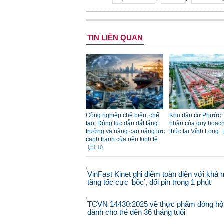
TIN LIÊN QUAN
Công nghiệp chế biến, chế
Khu dân cư Phước 
tạo: Động lực dẫn dắt tăng
nhân của quy hoạch đ
trưởng và nâng cao năng lực
thức tại Vĩnh Long
cạnh tranh của nền kinh tế
10
VinFast Kinet ghi điểm toàn diện với khả 
tăng tốc cực ‘bốc’, đổi pin trong 1 phút
TCVN 14430:2025 về thực phẩm đóng hộ
dành cho trẻ đến 36 tháng tuổi