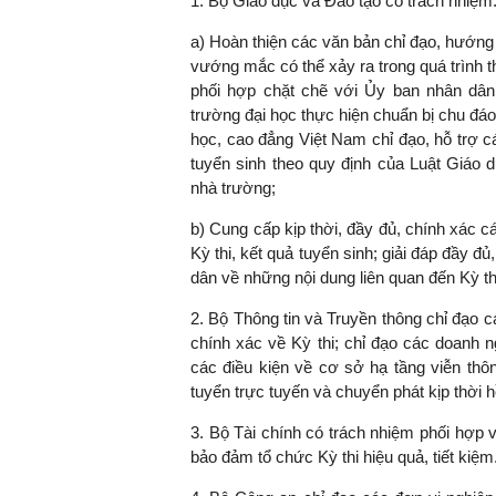
1. Bộ Giáo dục và Đào tạo có trách nhiệm
a) Hoàn thiện các văn bản chỉ đạo, hướng 
vướng mắc có thể xảy ra trong quá trình t
phối hợp chặt chẽ với Ủy ban nhân dân 
TS. Nguyễn Đức Độ - Ph
trường đại học thực hiện chuẩn bị chu đáo 
Viện Kinh tế Tài chính
học, cao đẳng Việt Nam chỉ đạo, hỗ trợ c
tuyển sinh theo quy định của Luật Giáo d
"Có rất nhiều vi
nhà trường;
ngay từ bây giờ 
đang được tiến
b) Cung cấp kịp thời, đầy đủ, chính xác các
đầu tư cho kho
Kỳ thi, kết quả tuyển sinh; giải đáp đầy đ
nghệ; ban hành
dân về những nội dung liên quan đến Kỳ th
khuyến khích đổ
2. Bộ Thông tin và Truyền thông chỉ đạo cá
khởi nghiệp..."
chính xác về Kỳ thi; chỉ đạo các doanh 
các điều kiện về cơ sở hạ tầng viễn thôn
tuyển trực tuyến và chuyển phát kịp thời h
3. Bộ Tài chính có trách nhiệm phối hợp
bảo đảm tổ chức Kỳ thi hiệu quả, tiết kiệm