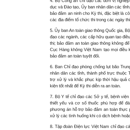
4. Bộ Công an chỉ đạo các đơn vị nghiệp
dục và Đào tạo, Ủy ban nhân dân các tỉnh,
bảo đảm an ninh cho Kỳ thi, đặc biệt là côn
các địa điểm tổ chức thi trong các ngày thi
5. Ủy ban An toàn giao thông Quốc gia, B
đạo các ngành, các cấp hữu quan tạo điều 
thi; bảo đảm an toàn giao thông không để 
Cục Hàng không Việt Nam tạo mọi điều ki
bảo đảm an toàn tuyệt đối.
6. Ban Chỉ đạo phòng chống lụt bão Tru
nhân dân các tỉnh, thành phố trực thuộc
trợ xử lý và khắc phục kịp thời hậu quả cá
kiện tốt nhất để Kỳ thi diễn ra an toàn.
7. Bộ Y tế chỉ đạo các Sở y tế, bệnh viện
thiết yếu và cơ số thuốc phù hợp để đá
phương án hỗ trợ bảo đảm an toàn thực p
xử lý các tình huống khi có dịch bệnh hoặ
8. Tập đoàn Điện lực Việt Nam chỉ đạo cá