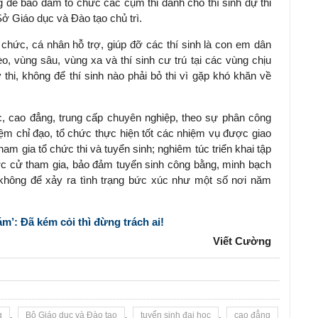
g để bảo đảm tổ chức các cụm thi dành cho thí sinh dự thi
ở Giáo dục và Đào tạo chủ trì.
chức, cá nhân hỗ trợ, giúp đỡ các thí sinh là con em dân
èo, vùng sâu, vùng xa và thí sinh cư trú tại các vùng chịu
thi, không để thí sinh nào phải bỏ thi vì gặp khó khăn về
ọc, cao đẳng, trung cấp chuyên nghiệp, theo sự phân công
ệm chỉ đạo, tổ chức thực hiện tốt các nhiệm vụ được giao
tham gia tổ chức thi và tuyển sinh; nghiêm túc triển khai tập
ợc cử tham gia, bảo đảm tuyển sinh công bằng, minh bạch
ối không để xảy ra tình trạng bức xúc như một số nơi năm
m’: Đã kém cỏi thì đừng trách ai!
Viết Cường
g
,
Bộ Giáo dục và Đào tạo
,
tuyển sinh đại học
,
cao đẳng