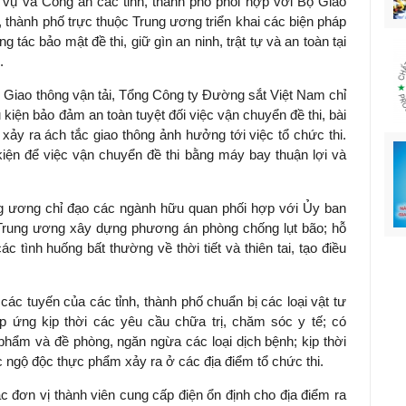
 vụ và Công an các tỉnh, thành phố phối hợp với Bộ Giáo
 thành phố trực thuộc Trung ương triển khai các biện pháp
g tác bảo mật đề thi, giữ gìn an ninh, trật tự và an toàn tại
.
ộ Giao thông vận tải, Tổng Công ty Đường sắt Việt Nam chỉ
kiện bảo đảm an toàn tuyệt đối việc vận chuyển đề thi, bài
xảy ra ách tắc giao thông ảnh hưởng tới việc tổ chức thi.
ện để việc vận chuyển đề thi bằng máy bay thuận lợi và
ng ương chỉ đạo các ngành hữu quan phối hợp với Ủy ban
 Trung ương xây dựng phương án phòng chống lụt bão; hỗ
c tình huống bất thường về thời tiết và thiên tai, tạo điều
 các tuyến của các tỉnh, thành phố chuẩn bị các loại vật tư
p ứng kịp thời các yêu cầu chữa trị, chăm sóc y tế; có
hẩm và đề phòng, ngăn ngừa các loại dịch bệnh; kịp thời
c ngộ độc thực phẩm xảy ra ở các địa điểm tổ chức thi.
c đơn vị thành viên cung cấp điện ổn định cho địa điểm ra