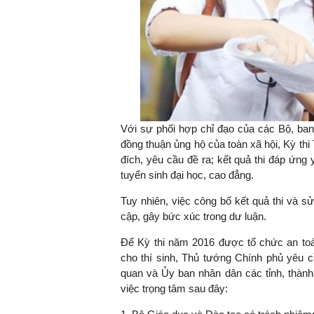
Với sự phối hợp chỉ đạo của các Bộ, ban
đồng thuận ủng hộ của toàn xã hội, Kỳ t
đích, yêu cầu đề ra; kết quả thi đáp ứn
tuyển sinh đại học, cao đẳng.
Tuy nhiên, việc công bố kết quả thi và sử
cập, gây bức xúc trong dư luận.
Để Kỳ thi năm 2016 được tổ chức an toàn
cho thí sinh, Thủ tướng Chính phủ yêu c
quan và Ủy ban nhân dân các tỉnh, thành
việc trọng tâm sau đây: