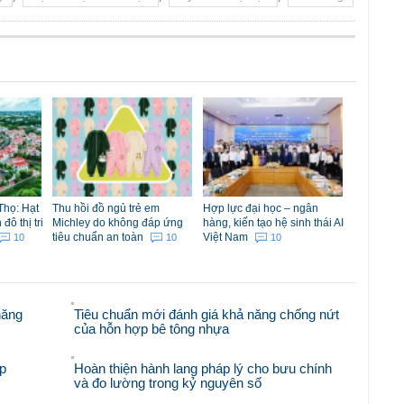
Thọ: Hạt
Thu hồi đồ ngủ trẻ em
Hợp lực đại học – ngân
ô thị tri
Michley do không đáp ứng
hàng, kiến tạo hệ sinh thái AI
tiêu chuẩn an toàn
Việt Nam
10
10
10
năng
Tiêu chuẩn mới đánh giá khả năng chống nứt
của hỗn hợp bê tông nhựa
p
Hoàn thiện hành lang pháp lý cho bưu chính
và đo lường trong kỷ nguyên số