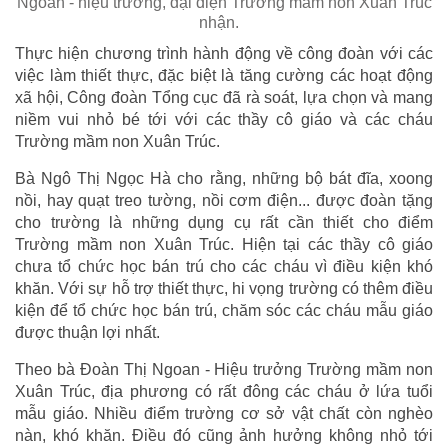
Ngoan - hiệu trưởng, đại diện Trường mầm non Xuân Trúc
nhận.
Thực hiện chương trình hành động về công đoàn với các
việc làm thiết thực, đặc biệt là tăng cường các hoạt động
xã hội, Công đoàn Tổng cục đã rà soát, lựa chọn và mang
niềm vui nhỏ bé tới với các thầy cô giáo và các cháu
Trường mầm non Xuân Trúc.
Bà Ngô Thị Ngọc Hà cho rằng, những bộ bát đĩa, xoong
nồi, hay quạt treo tường, nồi cơm điện... được đoàn tặng
cho trường là những dụng cụ rất cần thiết cho điểm
Trường mầm non Xuân Trúc. Hiện tại các thầy cô giáo
chưa tổ chức học bán trú cho các cháu vì điều kiện khó
khăn. Với sự hỗ trợ thiết thực, hi vọng trường có thêm điều
kiện để tổ chức học bán trú, chăm sóc các cháu mẫu giáo
được thuận lợi nhất.
Theo bà Đoàn Thị Ngoan - Hiệu trưởng Trường mầm non
Xuân Trúc, địa phương có rất đông các cháu ở lứa tuổi
mẫu giáo. Nhiều điểm trường cơ sở vật chất còn nghèo
nàn, khó khăn. Điều đó cũng ảnh hưởng không nhỏ tới