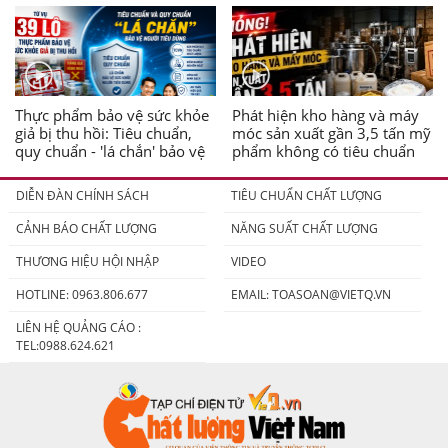
Thực phẩm bảo vệ sức khỏe
Phát hiện kho hàng và máy
giả bị thu hồi: Tiêu chuẩn,
móc sản xuất gần 3,5 tấn mỹ
quy chuẩn - 'lá chắn' bảo vệ
phẩm không có tiêu chuẩn
người tiêu dùng
DIỄN ĐÀN CHÍNH SÁCH
TIÊU CHUẨN CHẤT LƯỢNG
CẢNH BÁO CHẤT LƯỢNG
NĂNG SUẤT CHẤT LƯỢNG
THƯƠNG HIỆU HỘI NHẬP
VIDEO
HOTLINE: 0963.806.677
EMAIL:
TOASOAN@VIETQ.VN
LIÊN HỆ QUẢNG CÁO :
TEL:0988.624.621