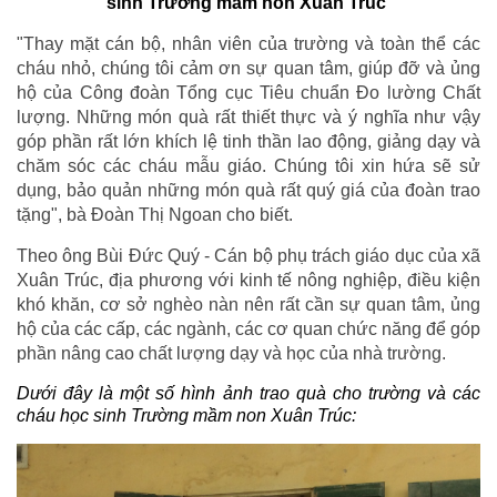
sinh Trường mầm non Xuân Trúc
"Thay mặt cán bộ, nhân viên của trường và toàn thể các
cháu nhỏ, chúng tôi cảm ơn sự quan tâm, giúp đỡ và ủng
hộ của Công đoàn Tổng cục Tiêu chuẩn Đo lường Chất
lượng. Những món quà rất thiết thực và ý nghĩa như vậy
góp phần rất lớn khích lệ tinh thần lao động, giảng dạy và
chăm sóc các cháu mẫu giáo. Chúng tôi xin hứa sẽ sử
dụng, bảo quản những món quà rất quý giá của đoàn trao
tặng", bà Đoàn Thị Ngoan cho biết.
Theo ông Bùi Đức Quý - Cán bộ phụ trách giáo dục của xã
Xuân Trúc, địa phương với kinh tế nông nghiệp, điều kiện
khó khăn, cơ sở nghèo nàn nên rất cần sự quan tâm, ủng
hộ của các cấp, các ngành, các cơ quan chức năng để góp
phần nâng cao chất lượng dạy và học của nhà trường.
Dưới đây là một số hình ảnh trao quà cho trường và các
cháu học sinh Trường mầm non Xuân Trúc: