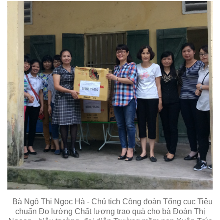
Bà Ngô Thị Ngọc Hà - Chủ tịch Công đoàn Tổng cục Tiêu
chuẩn Đo lường Chất lượng trao quà cho bà Đoàn Thị