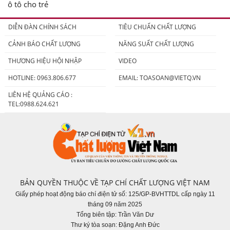
ô tô cho trẻ
DIỄN ĐÀN CHÍNH SÁCH
TIÊU CHUẨN CHẤT LƯỢNG
CẢNH BÁO CHẤT LƯỢNG
NĂNG SUẤT CHẤT LƯỢNG
THƯƠNG HIỆU HỘI NHẬP
VIDEO
HOTLINE: 0963.806.677
EMAIL:
TOASOAN@VIETQ.VN
LIÊN HỆ QUẢNG CÁO :
TEL:0988.624.621
BẢN QUYỀN THUỘC VỀ TẠP CHÍ CHẤT LƯỢNG VIỆT NAM
Giấy phép hoạt động báo chí điện tử số: 125/GP-BVHTTDL cấp ngày 11
tháng 09 năm 2025
Tổng biên tập: Trần Văn Dư
Thư ký tòa soạn: Đặng Anh Đức