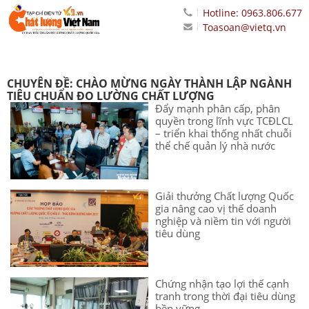
Hotline: 0963.806.677
Toasoan@vietq.vn
CHUYÊN ĐỀ: CHÀO MỪNG NGÀY THÀNH LẬP NGÀNH
TIÊU CHUẨN ĐO LƯỜNG CHẤT LƯỢNG
Đẩy mạnh phân cấp, phân
quyền trong lĩnh vực TCĐLCL
– triển khai thống nhất chuỗi
thể chế quản lý nhà nước
Giải thưởng Chất lượng Quốc
gia nâng cao vị thế doanh
nghiệp và niềm tin với người
tiêu dùng
Chứng nhận tạo lợi thế cạnh
tranh trong thời đại tiêu dùng
bền vững