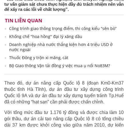
tư vấn giám sát chưa thực hiện đầy đủ trách nhiệm nên vẫn
để xẩy ra các lỗi về chất lượng”.
TIN LIÊN QUAN
Công trình giao thông trọng điểm, thi công kiểu “sên bò”
Khống chế "hoa hồng" đại lý xăng dầu
Doanh nghiệp nhà nước thắng kiện hơn 4 triệu USD ở
nước ngoài
Thuốc Đông y trộn xi măng, cát
Bộ Giao thông Vận tải đồng ý việc mua ụ nổi No83M?
Theo đó, dự án nâng cấp Quốc lộ 8 (đoạn Km0-Km37
thuộc tỉnh Hà Tĩnh), dự án đầu tư xây dựng công trình
Quốc lộ 9A và dự án đầu tư xây dựng tuyến tránh Tp.Huế
đã có những “hạt sạn” cần phải được chấn chỉnh.
Với tổng mức đầu tư 1.176 tỷ đồng và được chia làm 10
gói thầu, dự án cải tạo nâng cấp Quộc lộ 8 có tổng chiều
dài 37 km được khởi công vào giữa năm 2010, dự kiến