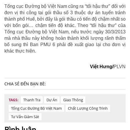
Tổng cục Đường bộ Việt Nam cũng ra “tối hậu thư” đối với
đơn vị thi công tại gói thầu số 3 thuộc dự án tuyến tránh
thành phố Huế, bởi đây là gói thầu có tiến độ chậm nhất so
với bốn gói… chậm tiến độ khác. Theo “tối hậu thư” của
Tổng cục Đường bộ Việt Nam, nếu trước ngày 30/3/2013
mà nhà thầu này không hoàn thành khối lượng rãnh thấm
bổ sung thì Ban PMU 6 phải đề xuất giao lại cho đơn vị
khác thực hiện.
Việt Hưng/
PLVN
CHIA SẺ ĐẾN BẠN BÈ:
Thanh Tra
Dự Án
Giao Thông
TAGS:
Tổng Cục Đường Bộ Việt Nam
Chất Lượng Công Trình
Tư Vấn Giám Sát
Bình luận