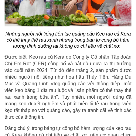
Những người nổi tiếng liên tục quảng cáo Kẹo rau củ Kera
có thể thay thế rau xanh nhưng trong bản tự công bố hàm
lượng dinh dưỡng lại không có chỉ tiêu về chất xơ.
Được biết, Kẹo rau củ Kera do Công ty Cổ phần Tập đoàn
Chị Em Rọt (CER) công bố và bắt đầu đưa ra thị trường
vào cuối năm 2024. Từ đó đến tháng 2, sản phẩm được
nhiều người nổi tiếng như hoa hậu Thùy Tiên, Hằng Du
Mục và Quang Linh Vlog quảng cáo với thông điệp "một
viên kẹo bằng 1 dĩa rau luộc và "sản phẩm có thể thay thế
rau xanh trong bữa ăn". Tuy nhiên, một người dùng đã
mang kẹo đi xét nghiệm và phát hiện tỷ lệ rau trong viên
kẹo rất thấp so với quảng cáo, gây ra tranh cãi về tính xác
thực của thông tin.
Đáng chú ý, trong bảng tự công bố hàm lượng của kẹo rau
củ Kera không có chỉ tiêu về chất xơ, nên cơ quan chức