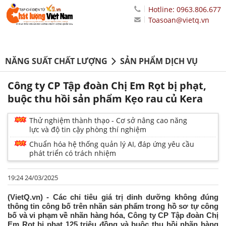
Hotline: 0963.806.677
Toasoan@vietq.vn
NĂNG SUẤT CHẤT LƯỢNG
SẢN PHẨM DỊCH VỤ
Công ty CP Tập đoàn Chị Em Rọt bị phạt,
buộc thu hồi sản phẩm Kẹo rau củ Kera
Thử nghiệm thành thạo - Cơ sở nâng cao năng
lực và độ tin cậy phòng thí nghiệm
Chuẩn hóa hệ thống quản lý AI, đáp ứng yêu cầu
phát triển có trách nhiệm
19:24 24/03/2025
(VietQ.vn) - Các chỉ tiêu giá trị dinh dưỡng không đúng
thông tin công bố trên nhãn sản phẩm trong hồ sơ tự công
bố và vi phạm về nhãn hàng hóa, Công ty CP Tập đoàn Chị
Em Rọt bị phạt 125 triệu đồng và buộc thu hồi nhãn hàng