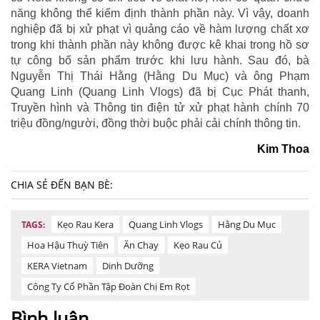
năng không thể kiểm định thành phần này. Vì vậy, doanh
nghiệp đã bị xử phạt vì quảng cáo về hàm lượng chất xơ
trong khi thành phần này không được kê khai trong hồ sơ
tự công bố sản phẩm trước khi lưu hành. Sau đó, bà
Nguyễn Thị Thái Hằng (Hằng Du Mục) và ông Phạm
Quang Linh (Quang Linh Vlogs) đã bị Cục Phát thanh,
Truyền hình và Thông tin điện tử xử phạt hành chính 70
triệu đồng/người, đồng thời buộc phải cải chính thông tin.
Kim Thoa
CHIA SẺ ĐẾN BẠN BÈ:
Kẹo Rau Kera
Quang Linh Vlogs
Hằng Du Mục
TAGS:
Hoa Hậu Thuỳ Tiên
Ăn Chay
Kẹo Rau Củ
KERA Vietnam
Dinh Dưỡng
Công Ty Cổ Phần Tập Đoàn Chị Em Rọt
Bình luận