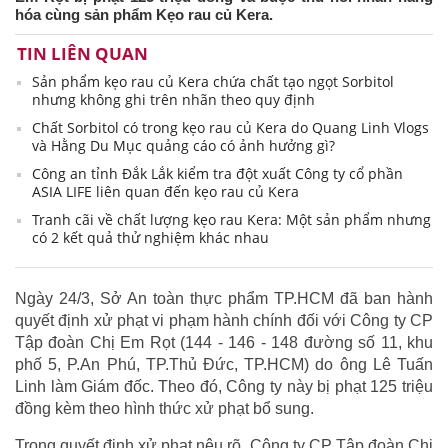
hóa cùng sản phẩm Kẹo rau củ Kera.
TIN LIÊN QUAN
Sản phẩm kẹo rau củ Kera chứa chất tạo ngọt Sorbitol
nhưng không ghi trên nhãn theo quy định
Chất Sorbitol có trong kẹo rau củ Kera do Quang Linh Vlogs
và Hằng Du Mục quảng cáo có ảnh hưởng gì?
Công an tỉnh Đắk Lắk kiểm tra đột xuất Công ty cổ phần
ASIA LIFE liên quan đến kẹo rau củ Kera
Tranh cãi về chất lượng kẹo rau Kera: Một sản phẩm nhưng
có 2 kết quả thử nghiệm khác nhau
Ngày 24/3, Sở An toàn thực phẩm TP.HCM đã ban hành
quyết định xử phạt vi phạm hành chính đối với Công ty CP
Tập đoàn Chị Em Rọt (144 - 146 - 148 đường số 11, khu
phố 5, P.An Phú, TP.Thủ Đức, TP.HCM) do ông Lê Tuấn
Linh làm Giám đốc. Theo đó, Công ty này bị phạt 125 triệu
đồng kèm theo hình thức xử phạt bổ sung.
Trong quyết định xử phạt nêu rõ, Công ty CP Tập đoàn Chị