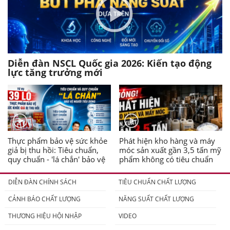
Diễn đàn NSCL Quốc gia 2026: Kiến tạo động
lực tăng trưởng mới
Thực phẩm bảo vệ sức khỏe
Phát hiện kho hàng và máy
giả bị thu hồi: Tiêu chuẩn,
móc sản xuất gần 3,5 tấn mỹ
quy chuẩn - 'lá chắn' bảo vệ
phẩm không có tiêu chuẩn
người tiêu dùng
DIỄN ĐÀN CHÍNH SÁCH
TIÊU CHUẨN CHẤT LƯỢNG
CẢNH BÁO CHẤT LƯỢNG
NĂNG SUẤT CHẤT LƯỢNG
THƯƠNG HIỆU HỘI NHẬP
VIDEO