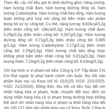
Theo đó, các chỉ tiêu giá trị dinh dưỡng gồm: năng lượng,
hàm lượng chất đạm, hàm lượng đường tổng số, hàm
lượng Carbohydrat, hàm lượng chất béo tổng, hàm lượng
Natri không phù hợp với công bố trên nhãn sản phẩm
trong hồ sơ tự công bố. Cụ thể, năng lượng: 9,62kcal/3,2g
(trên nhãn công bố: 10kcal/3,2g). Hàm lượng chất đạm:
0,29g/3,2g (trên nhãn công bố: 0,287g/3,2g). Hàm lượng
đường tổng số: 0,71g/3,2g (trên nhãn công bố: 0,995
g/3,2g). Hàm lượng Carbohydrat: 2,17g/3,2g (trên nhãn
công bố: 2,29g/3,2g). Hàm lượng chất béo tổng hợp:
không phát hiện (trên nhãn công bố: 0,011g/3,2g). Hàm
lượng Natri: 7,2mg/3,2g (trên nhãn công bố: 6,43mg/3,2g).
Với hai hình vi vi phạm nói trên, Công ty CP Tập đoàn Chị
Em Rọt ngoài bị phạt hành chính còn buộc thu hồi sản
phẩm Kẹo rau củ Kera (số lô: 010125, NSX: 22/1/2025,
HSD: 21/1/2026). Đồng thời, thu hồi và tiêu hủy đối với
nhãn hàng hóa vi phạm, hoặc chuyển đổi mục đích sử
dụng nhãn hàng hóa có vi phạm trong trường hợp không
thể tách rời nhãn hàng hóa vi phạm ra khỏi hàng hóa đối
với 160.127 hộp sản phẩm Kẹo rau củ Kera. Buộc Công ty