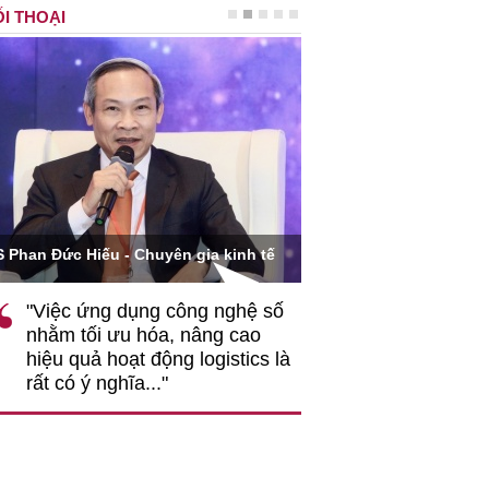
I THOẠI
Ông Hoàng Quang Phòn
S Phan Đức Hiếu - Chuyên gia kinh tế
VCCI
"Việc ứng dụng công nghệ số
""Theo tôi, cần 
nhằm tối ưu hóa, nâng cao
gốc rễ về nhận
hiệu quả hoạt động logistics là
nghiệp cần coi
rất có ý nghĩa..."
động hài hoà là
triển..."