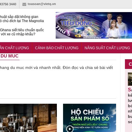
toasoan@vietq.vn
-43756 3440
huật sắp đặt không gian
ó chủ đích tại The Magnolia
 Ghana siết tiêu chuẩn quốc
i với xe cũ nhập khẩu?
g ‘trải thảm đỏ’, Nam trung
 Nẵng hút dòng vốn vào bất
UẨN CHẤT LƯỢNG
CẢNH BÁO CHẤT LƯỢNG
NĂNG SUẤT CHẤT LƯỢNG
ản cao cấp
G DU MUC
C
ề hang du muc mới và nhanh nhất. Đón đọc và chia sẻ bài viết
Thu hồi
Người tiêu
Cảnh báo
Thu hồi
Sản phẩm
 em
Cao lỏng
dùng cần
sản phẩm
toàn quốc
k
 do
Cảm cúm
cảnh giác
nhập ngoại
và tiêu hủy
l
áp
Bảo
lựa chọn
bị thu hồi
nước rửa
b
u
Phương
thịt lợn đạt
do mất an
tay dạng
n
n
không đạt
tiêu chuẩn
toàn có thể
bọt Layer
b
chất lượng
và an toàn
xuất hiện
Clean do
s
tại Việt Nam
sản xuất