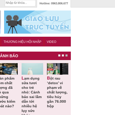
Hotline:
0963.806.677
THƯƠNG HIỆU HỘI NHẬP
VIDEO
ẢNH BÁO
Lạm dụng
Bột rau
Những quy
Thu hồi đồ
ém chất
sữa tươi
‘detox’ vi
định cần
ngủ trẻ e
ượng đã
cho trẻ
phạm về
biết trong
Michley d
ỏ qua
nhỏ: Cảnh
chất lượng,
QCVN
không đá
hững
báo sai lầm
tiêu hủy
25:2025/BCT
ứng tiêu
ước kiểm
dẫn tới
gần 76.000
để hạn chế
chuẩn an
oát nào?
nhiều hệ
hộp
sự cố điện
toàn
lụy sức
khi thi công