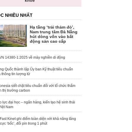
khỏe
C NHIỀU NHẤT
Hạ tầng ‘trải thảm đỏ’,
Nam trung tâm Đà Nẵng
hút dòng vốn vào bất
động sản cao cấp
N 14380-1:2025 về máy nghiền di động
ng Quốc thành lập Ủy ban Kỹ thuật tiêu chuẩn
 thông tin lượng tử
onesia siết chặt tiêu chuẩn đối với tổ chức thẩm
h thị trường carbon
 lực đại học – ngân hàng, kiến tạo hệ sinh thái
Việt Nam
Fast Kinet ghi điểm toàn diện với khả năng tăng
 cực ‘bốc’, đổi pin trong 1 phút