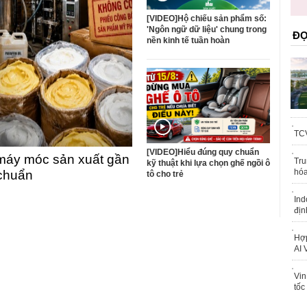
trái phép
[VIDEO]Hộ chiếu sản phẩm số:
'Ngôn ngữ dữ liệu' chung trong
ĐỌ
nền kinh tế tuần hoàn
TCV
[VIDEO]Hiểu đúng quy chuẩn
máy móc sản xuất gần
Tru
kỹ thuật khi lựa chọn ghế ngồi ô
hóa
 chuẩn
tô cho trẻ
Ind
địn
Hợp
AI 
Vin
tốc