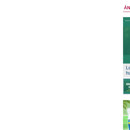
Ả
L
h