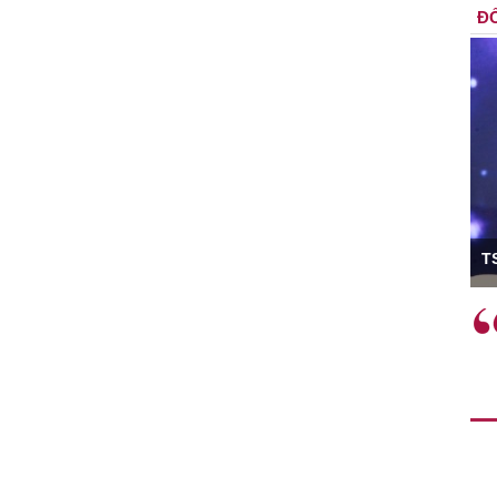
ĐỐ
ó Viện trưởng
T
ệc phải làm
Việc sử dụng hiệu quả chính
và trên thực tế
sách tài khóa không chỉ mang ý
 hành như tăng
nghĩa hỗ trợ ngắn hạn mà còn
a học công
đóng vai trò tạo nền tảng cho
 các cơ chế
tăng trưởng bền vững dài hạn.
i mới sáng tạo,