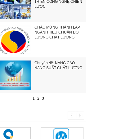
TRIỂN CÔNG NGHỆ CHIẾN
LƯỢC
CHÀO MỪNG THÀNH LẬP
NGÀNH TIÊU CHUẨN ĐO
LƯỜNG CHẤT LƯỢNG
Chuyên đề: NÂNG CAO
NĂNG SUẤT CHẤT LƯỢNG
1
2
3