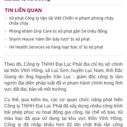
TIN LIÊN QUAN
Xử phạt Công ty Vận tải Việt Chiến vi phạm phòng cháy
chữa cháy
Phòng khám Drip Care bị xử phạt gần 54 triệu đồng
Shynh House 'năm lần bảy lượt' bị xử phạt
HV Health Services và hàng loạt 'bác sĩ' bị xử phạt
Theo đó, Công ty TNHH Đại Lục Phát địa chỉ trụ sở chính
tại thôn Vĩnh Hồng, xã Lục Sơn, huyện Lục Nam, tỉnh Bắc
Giang do ông Nguyễn Văn Lục - giám đốc công ty làm
người đại diện pháp luật đã vi phạm hành chính trong lĩnh
vực đất đai, bảo vệ môi trường.
Cụ thể, qua kiểm tra, các cơ quan chức năng phát hiện
Công ty TNHH Đại Lục Phát đã xây dựng nhiều công trình
trái phép phục vụ hoạt động gia công, tái chế vỏ bao, túi
màu bạc đã qua sử dụng tại khu vực thôn Vĩnh Hồng.
Công ty đã nhập khẩu hơn 82 tấn chất thải rắn công