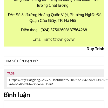
lường Chất lượng
Đ/c: Số 8, đường Hoàng Quốc Việt, Phường Nghĩa Đô,
Quận Cầu Giấy, TP. Hà Nội
Điện thoại: (024) 37562608/ 37564268
Email:
ismq@tcvn.gov.vn
Duy Trinh
CHIA SẺ ĐẾN BẠN BÈ:
TAGS:
Https://atgt.bacgiang.gov.vn/documents/20181/23842056/17389176
Adaf-4a94-B9de-D56eb2cd5861
Bình luận