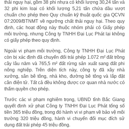
thải nguy hại, gồm 38 phi nhựa có khối lượng 30,24 tấn và
32 phi kim loại có khối lượng 5,21 tấn chứa dầu vượt
chuẩn cho phép theo Quy chuẩn kỹ thuật quốc gia QCVN
07:2009/BTNMT về ngưỡng chất thải nguy hại. Theo quy
định, các hoạt động này thuộc nhóm phải có Giấy phép
môi trường, nhưng Công ty TNHH Đại Lục Phát lại không
có giấy phép theo quy định.
Ngoài vi phạm môi trường, Công ty TNHH Đại Lục Phát
còn bị xác định đã chuyển đổi trái phép 1.072 m² đất trồng
cây lâu năm và 765,5 m² đất rừng sản xuất sang đất phi
nông nghiệp. Trên diện tích này, công ty đã xây nhà
xưởng, sân bê tông, nhà kho, đường bê tông và lắp đặt
cân điện tử. Tất cả đều không được cơ quan nhà nước có
thẩm quyền cho phép.
Trước các vi phạm nghiêm trọng, UBND tỉnh Bắc Giang
quyết định xử phạt Công ty TNHH Đại Lục Phát tổng số
tiền 365 triệu đồng, trong đó hành vi vi phạm về bảo vệ môi
trường 320 triệu đồng, hành vi chuyển đổi mục đích sử
dụng đất trái phép 45 triệu đồng.