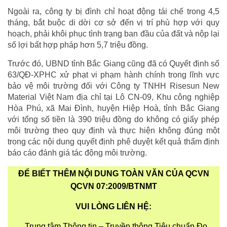
Ngoài ra, công ty bị đình chỉ hoạt động tái chế trong 4,5
tháng, bắt buộc di dời cơ sở đến vị trí phù hợp với quy
hoạch, phải khôi phục tình trạng ban đầu của đất và nộp lại
số lợi bất hợp pháp hơn 5,7 triệu đồng.
Trước đó, UBND tỉnh Bắc Giang cũng đã có Quyết định số
63/QĐ-XPHC xử phạt vi phạm hành chính trong lĩnh vực
bảo vệ môi trường đối với Công ty TNHH Risesun New
Material Việt Nam địa chỉ tại Lô CN-09, Khu công nghiệp
Hòa Phú, xã Mai Đình, huyện Hiệp Hoà, tỉnh Bắc Giang
với tổng số tiền là 390 triệu đồng do không có giấy phép
môi trường theo quy định và thực hiện không đúng một
trong các nội dung quyết định phê duyệt kết quả thẩm định
báo cáo đánh giá tác động môi trường.
ĐỂ BIẾT THÊM NỘI DUNG TOÀN VĂN CỦA QCVN
QCVN 07:2009/BTNMT
VUI LÒNG LIÊN HỆ:
Trung tâm Thông tin – Truyền thông Tiêu chuẩn Đo