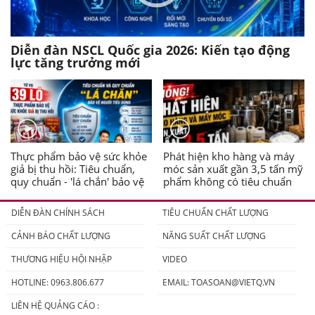
Diễn đàn NSCL Quốc gia 2026: Kiến tạo động
lực tăng trưởng mới
Thực phẩm bảo vệ sức khỏe
Phát hiện kho hàng và máy
giả bị thu hồi: Tiêu chuẩn,
móc sản xuất gần 3,5 tấn mỹ
quy chuẩn - 'lá chắn' bảo vệ
phẩm không có tiêu chuẩn
người tiêu dùng
DIỄN ĐÀN CHÍNH SÁCH
TIÊU CHUẨN CHẤT LƯỢNG
CẢNH BÁO CHẤT LƯỢNG
NĂNG SUẤT CHẤT LƯỢNG
THƯƠNG HIỆU HỘI NHẬP
VIDEO
HOTLINE: 0963.806.677
EMAIL:
TOASOAN@VIETQ.VN
LIÊN HỆ QUẢNG CÁO :