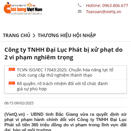
Hotline: 0963.806.677
Toasoan@vietq.vn
TRANG CHỦ
THƯƠNG HIỆU HỘI NHẬP
Công ty TNHH Đại Lục Phát bị xử phạt do
2 vi phạm nghiêm trọng
TCVN ISO/IEC 17043:2025: Chuẩn hóa năng lực tổ
chức cung cấp thử nghiệm thành thạo
Rõ quyền, rõ trách nhiệm đối với tổ chức đánh
giá sự phù hợp
06:15 09/02/2025
(VietQ.vn) - UBND tỉnh Bắc Giang vừa ra quyết định xử
phạt vi phạm hành chính đối với Công ty TNHH Đại Lục
Phát số tiền 365 triệu đồng do vi phạm trong lĩnh vực đất
đai, bảo vệ môi trường.