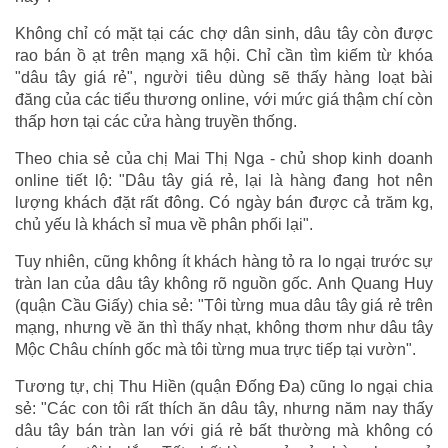
Không chỉ có mặt tại các chợ dân sinh, dâu tây còn được
rao bán ồ ạt trên mạng xã hội. Chỉ cần tìm kiếm từ khóa
"dâu tây giá rẻ", người tiêu dùng sẽ thấy hàng loạt bài
đăng của các tiểu thương online, với mức giá thậm chí còn
thấp hơn tại các cửa hàng truyền thống.
Theo chia sẻ của chị Mai Thị Nga - chủ shop kinh doanh
online tiết lộ: "Dâu tây giá rẻ, lại là hàng đang hot nên
lượng khách đặt rất đông. Có ngày bán được cả trăm kg,
chủ yếu là khách sỉ mua về phân phối lại".
Tuy nhiên, cũng không ít khách hàng tỏ ra lo ngại trước sự
tràn lan của dâu tây không rõ nguồn gốc. Anh Quang Huy
(quận Cầu Giấy) chia sẻ: "Tôi từng mua dâu tây giá rẻ trên
mạng, nhưng về ăn thì thấy nhạt, không thơm như dâu tây
Mộc Châu chính gốc mà tôi từng mua trực tiếp tại vườn".
Tương tự, chị Thu Hiền (quận Đống Đa) cũng lo ngại chia
sẻ: "Các con tôi rất thích ăn dâu tây, nhưng năm nay thấy
dâu tây bán tràn lan với giá rẻ bất thường mà không có