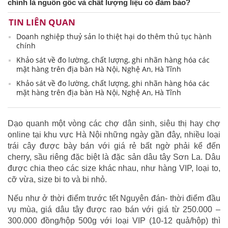
chính là nguồn gốc và chất lượng liệu có đảm bảo?
TIN LIÊN QUAN
Doanh nghiệp thuỷ sản lo thiệt hại do thêm thủ tục hành
chính
Khảo sát về đo lường, chất lượng, ghi nhãn hàng hóa các
mặt hàng trên địa bàn Hà Nội, Nghệ An, Hà Tĩnh
Khảo sát về đo lường, chất lượng, ghi nhãn hàng hóa các
mặt hàng trên địa bàn Hà Nội, Nghệ An, Hà Tĩnh
Dạo quanh một vòng các chợ dân sinh, siêu thị hay chợ
online tại khu vực Hà Nội những ngày gần đây, nhiều loại
trái cây được bày bán với giá rẻ bất ngờ phải kể đến
cherry, sầu riêng đặc biệt là đặc sản dâu tây Sơn La. Dâu
được chia theo các size khác nhau, như hàng VIP, loại to,
cỡ vừa, size bi to và bi nhỏ.
Nếu như ở thời điểm trước tết Nguyên đán- thời điểm đầu
vụ mùa, giá dâu tây được rao bán với giá từ 250.000 –
300.000 đồng/hộp 500g với loại VIP (10-12 quả/hộp) thì