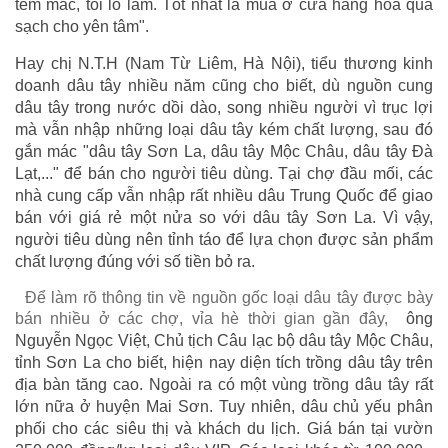
tem mác, tôi lo lắm. Tốt nhất là mua ở cửa hàng hoa quả
sạch cho yên tâm".
Hay chị N.T.H (Nam Từ Liêm, Hà Nội), tiểu thương kinh
doanh dâu tây nhiều năm cũng cho biết, dù nguồn cung
dâu tây trong nước dồi dào, song nhiều người vì trục lợi
mà vẫn nhập những loại dâu tây kém chất lượng, sau đó
gắn mác "dâu tây Sơn La, dâu tây Mộc Châu, dâu tây Đà
Lạt,..." để bán cho người tiêu dùng. Tại chợ đầu mối, các
nhà cung cấp vẫn nhập rất nhiều dâu Trung Quốc để giao
bán với giá rẻ một nửa so với dâu tây Sơn La. Vì vậy,
người tiêu dùng nên tỉnh táo để lựa chọn được sản phẩm
chất lượng đúng với số tiền bỏ ra.
Để làm rõ thông tin về nguồn gốc loại dâu tây được bày
bán nhiều ở các chợ, vỉa hè thời gian gần đây,
ông
Nguyễn Ngọc Việt, Chủ tịch Câu lạc bộ dâu tây Mộc Châu,
tỉnh Sơn La cho biết, hiện nay diện tích trồng dâu tây trên
địa bàn tăng cao. Ngoài ra có một vùng trồng dâu tây rất
lớn nữa ở huyện Mai Sơn. Tuy nhiên, dâu chủ yếu phân
phối cho các siêu thị và khách du lịch. Giá bán tại vườn