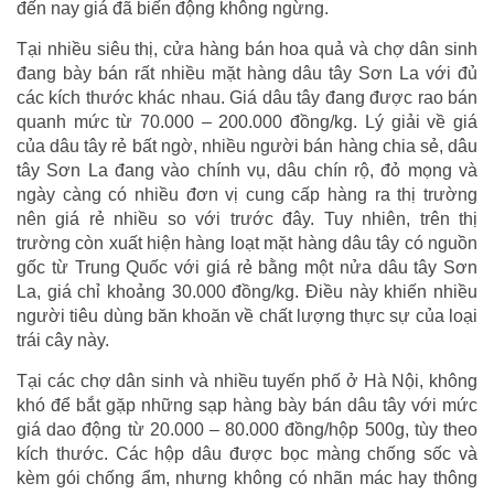
đến nay giá đã biến động không ngừng.
Tại nhiều siêu thị, cửa hàng bán hoa quả và chợ dân sinh
đang bày bán rất nhiều mặt hàng dâu tây Sơn La với đủ
các kích thước khác nhau. Giá dâu tây đang được rao bán
quanh mức từ 70.000 – 200.000 đồng/kg. Lý giải về giá
của dâu tây rẻ bất ngờ, nhiều người bán hàng chia sẻ, dâu
tây Sơn La đang vào chính vụ, dâu chín rộ, đỏ mọng và
ngày càng có nhiều đơn vị cung cấp hàng ra thị trường
nên giá rẻ nhiều so với trước đây. Tuy nhiên, trên thị
trường còn xuất hiện hàng loạt mặt hàng dâu tây có nguồn
gốc từ Trung Quốc với giá rẻ bằng một nửa dâu tây Sơn
La, giá chỉ khoảng 30.000 đồng/kg. Điều này khiến nhiều
người tiêu dùng băn khoăn về chất lượng thực sự của loại
trái cây này.
Tại các chợ dân sinh và nhiều tuyến phố ở Hà Nội, không
khó để bắt gặp những sạp hàng bày bán dâu tây với mức
giá dao động từ 20.000 – 80.000 đồng/hộp 500g, tùy theo
kích thước. Các hộp dâu được bọc màng chống sốc và
kèm gói chống ẩm, nhưng không có nhãn mác hay thông