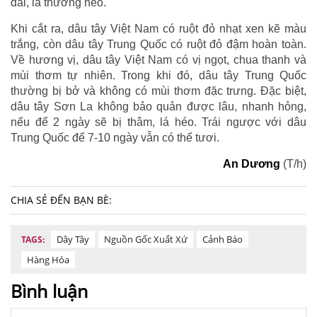
dài, lá thường héo.
Khi cắt ra, dâu tây Việt Nam có ruột đỏ nhạt xen kẽ màu
trắng, còn dâu tây Trung Quốc có ruột đỏ đậm hoàn toàn.
Về hương vị, dâu tây Việt Nam có vị ngọt, chua thanh và
mùi thơm tự nhiên. Trong khi đó, dâu tây Trung Quốc
thường bị bở và không có mùi thơm đặc trưng. Đặc biệt,
dâu tây Sơn La không bảo quản được lâu, nhanh hỏng,
nếu để 2 ngày sẽ bị thâm, lá héo. Trái ngược với dâu
Trung Quốc để 7-10 ngày vẫn có thể tươi.
An Dương
(T/h)
CHIA SẺ ĐẾN BẠN BÈ:
Dây Tây
Nguồn Gốc Xuất Xứ
Cảnh Báo
TAGS:
Hàng Hóa
Bình luận