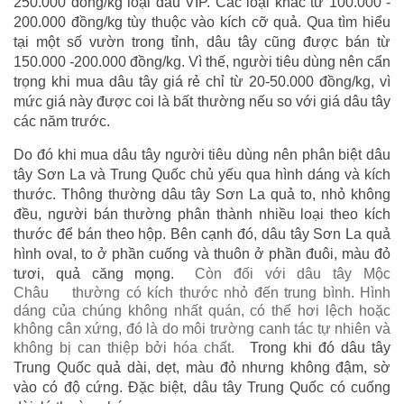
250.000 đồng/kg loại dâu VIP. Các loại khác từ 100.000 -
200.000 đồng/kg tùy thuộc vào kích cỡ quả. Qua tìm hiểu
tại một số vườn trong tỉnh, dâu tây cũng được bán từ
150.000 -200.000 đồng/kg. Vì thế, người tiêu dùng nên cẩn
trọng khi mua dâu tây giá rẻ chỉ từ 20-50.000 đồng/kg, vì
mức giá này được coi là bất thường nếu so với giá dâu tây
các năm trước.
Do đó khi mua dâu tây người tiêu dùng nên phân biệt dâu
tây Sơn La và Trung Quốc chủ yếu qua hình dáng và kích
thước. Thông thường dâu tây Sơn La quả to, nhỏ không
đều, người bán thường phân thành nhiều loại theo kích
thước để bán theo hộp. Bên cạnh đó, dâu tây Sơn La quả
hình oval, to ở phần cuống và thuôn ở phần đuôi, màu đỏ
tươi, quả căng mọng.
Còn đối với dâu tây Mộc
Châu
thường có kích thước nhỏ đến trung bình. Hình
dáng của chúng không nhất quán, có thể hơi lệch hoặc
không cân xứng, đó là do môi trường canh tác tự nhiên và
không bị can thiệp bởi hóa chất.
Trong khi đó dâu tây
Trung Quốc quả dài, dẹt, màu đỏ nhưng không đậm, sờ
vào có độ cứng. Đặc biệt, dâu tây Trung Quốc có cuống