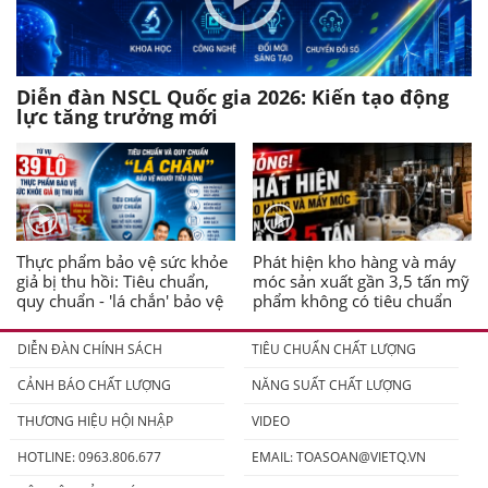
Diễn đàn NSCL Quốc gia 2026: Kiến tạo động
lực tăng trưởng mới
Thực phẩm bảo vệ sức khỏe
Phát hiện kho hàng và máy
giả bị thu hồi: Tiêu chuẩn,
móc sản xuất gần 3,5 tấn mỹ
quy chuẩn - 'lá chắn' bảo vệ
phẩm không có tiêu chuẩn
người tiêu dùng
DIỄN ĐÀN CHÍNH SÁCH
TIÊU CHUẨN CHẤT LƯỢNG
CẢNH BÁO CHẤT LƯỢNG
NĂNG SUẤT CHẤT LƯỢNG
THƯƠNG HIỆU HỘI NHẬP
VIDEO
HOTLINE: 0963.806.677
EMAIL:
TOASOAN@VIETQ.VN