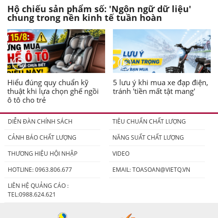
Hộ chiếu sản phẩm số: 'Ngôn ngữ dữ liệu'
chung trong nền kinh tế tuần hoàn
Hiểu đúng quy chuẩn kỹ
5 lưu ý khi mua xe đạp điện,
thuật khi lựa chọn ghế ngồi
tránh 'tiền mất tật mang'
ô tô cho trẻ
DIỄN ĐÀN CHÍNH SÁCH
TIÊU CHUẨN CHẤT LƯỢNG
CẢNH BÁO CHẤT LƯỢNG
NĂNG SUẤT CHẤT LƯỢNG
THƯƠNG HIỆU HỘI NHẬP
VIDEO
HOTLINE: 0963.806.677
EMAIL:
TOASOAN@VIETQ.VN
LIÊN HỆ QUẢNG CÁO :
TEL:0988.624.621