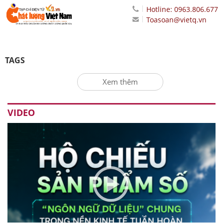
Hotline: 0963.806.677
Toasoan@vietq.vn
TAGS
Xem thêm
VIDEO