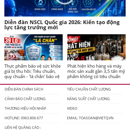
Diễn đàn NSCL Quốc gia 2026: Kiến tạo động
lực tăng trưởng mới
Thực phẩm bảo vệ sức khỏe
Phát hiện kho hàng và máy
giả bị thu hồi: Tiêu chuẩn,
móc sản xuất gần 3,5 tấn mỹ
quy chuẩn - 'lá chắn' bảo vệ
phẩm không có tiêu chuẩn
người tiêu dùng
DIỄN ĐÀN CHÍNH SÁCH
TIÊU CHUẨN CHẤT LƯỢNG
CẢNH BÁO CHẤT LƯỢNG
NĂNG SUẤT CHẤT LƯỢNG
THƯƠNG HIỆU HỘI NHẬP
VIDEO
HOTLINE: 0963.806.677
EMAIL:
TOASOAN@VIETQ.VN
LIÊN HỆ QUẢNG CÁO :