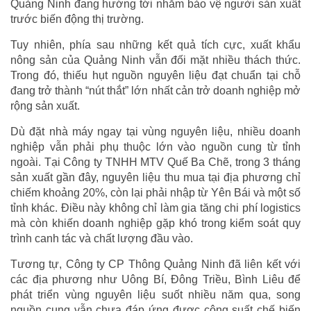
Quảng Ninh đang hướng tới nhằm bảo vệ người sản xuất
trước biến động thị trường.
Tuy nhiên, phía sau những kết quả tích cực, xuất khẩu
nông sản của Quảng Ninh vẫn đối mặt nhiều thách thức.
Trong đó, thiếu hụt nguồn nguyên liệu đạt chuẩn tại chỗ
đang trở thành “nút thắt” lớn nhất cản trở doanh nghiệp mở
rộng sản xuất.
Dù đặt nhà máy ngay tại vùng nguyên liệu, nhiều doanh
nghiệp vẫn phải phụ thuộc lớn vào nguồn cung từ tỉnh
ngoài. Tại Công ty TNHH MTV Quế Ba Chẽ, trong 3 tháng
sản xuất gần đây, nguyên liệu thu mua tại địa phương chỉ
chiếm khoảng 20%, còn lại phải nhập từ Yên Bái và một số
tỉnh khác. Điều này không chỉ làm gia tăng chi phí logistics
mà còn khiến doanh nghiệp gặp khó trong kiểm soát quy
trình canh tác và chất lượng đầu vào.
Tương tự, Công ty CP Thông Quảng Ninh đã liên kết với
các địa phương như Uông Bí, Đông Triều, Bình Liêu để
phát triển vùng nguyên liệu suốt nhiều năm qua, song
nguồn cung vẫn chưa đáp ứng được công suất chế biến