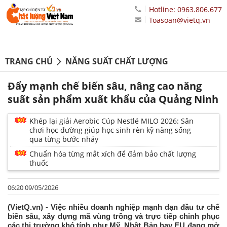
Hotline: 0963.806.677
Toasoan@vietq.vn
TRANG CHỦ
NĂNG SUẤT CHẤT LƯỢNG
Đẩy mạnh chế biến sâu, nâng cao năng
suất sản phẩm xuất khẩu của Quảng Ninh
Khép lại giải Aerobic Cúp Nestlé MILO 2026: Sân
chơi học đường giúp học sinh rèn kỹ năng sống
qua từng bước nhảy
Chuẩn hóa từng mắt xích để đảm bảo chất lượng
thuốc
06:20 09/05/2026
(VietQ.vn) - Việc nhiều doanh nghiệp mạnh dạn đầu tư chế
biến sâu, xây dựng mã vùng trồng và trực tiếp chinh phục
các thị trường khó tính như Mỹ, Nhật Bản hay EU đang mở