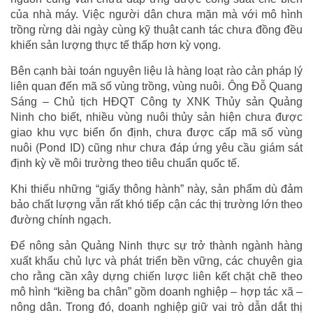
của nhà máy. Việc người dân chưa mặn mà với mô hình
trồng rừng dài ngày cùng kỹ thuật canh tác chưa đồng đều
khiến sản lượng thực tế thấp hơn kỳ vọng.
Bên cạnh bài toán nguyên liệu là hàng loạt rào cản pháp lý
liên quan đến mã số vùng trồng, vùng nuôi. Ông Đỗ Quang
Sáng – Chủ tịch HĐQT Công ty XNK Thủy sản Quảng
Ninh cho biết, nhiều vùng nuôi thủy sản hiện chưa được
giao khu vực biển ổn định, chưa được cấp mã số vùng
nuôi (Pond ID) cũng như chưa đáp ứng yêu cầu giám sát
định kỳ về môi trường theo tiêu chuẩn quốc tế.
Khi thiếu những “giấy thông hành” này, sản phẩm dù đảm
bảo chất lượng vẫn rất khó tiếp cận các thị trường lớn theo
đường chính ngạch.
Để nông sản Quảng Ninh thực sự trở thành ngành hàng
xuất khẩu chủ lực và phát triển bền vững, các chuyên gia
cho rằng cần xây dựng chiến lược liên kết chặt chẽ theo
mô hình “kiềng ba chân” gồm doanh nghiệp – hợp tác xã –
nông dân. Trong đó, doanh nghiệp giữ vai trò dẫn dắt thị