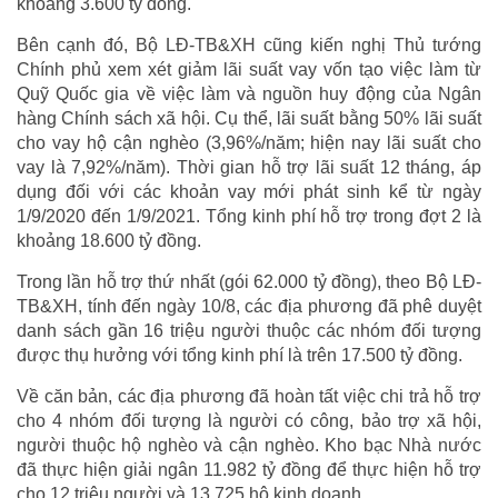
khoảng 3.600 tỷ đồng.
Bên cạnh đó, Bộ LĐ-TB&XH cũng kiến nghị Thủ tướng
Chính phủ xem xét giảm lãi suất vay vốn tạo việc làm từ
Quỹ Quốc gia về việc làm và nguồn huy động của Ngân
hàng Chính sách xã hội. Cụ thể, lãi suất bằng 50% lãi suất
cho vay hộ cận nghèo (3,96%/năm; hiện nay lãi suất cho
vay là 7,92%/năm). Thời gian hỗ trợ lãi suất 12 tháng, áp
dụng đối với các khoản vay mới phát sinh kể từ ngày
1/9/2020 đến 1/9/2021. Tổng kinh phí hỗ trợ trong đợt 2 là
khoảng 18.600 tỷ đồng.
Trong lần hỗ trợ thứ nhất (gói 62.000 tỷ đồng), theo Bộ LĐ-
TB&XH, tính đến ngày 10/8, các địa phương đã phê duyệt
danh sách gần 16 triệu người thuộc các nhóm đối tượng
được thụ hưởng với tổng kinh phí là trên 17.500 tỷ đồng.
Về căn bản, các địa phương đã hoàn tất việc chi trả hỗ trợ
cho 4 nhóm đối tượng là người có công, bảo trợ xã hội,
người thuộc hộ nghèo và cận nghèo. Kho bạc Nhà nước
đã thực hiện giải ngân 11.982 tỷ đồng để thực hiện hỗ trợ
cho 12 triệu người và 13.725 hộ kinh doanh.