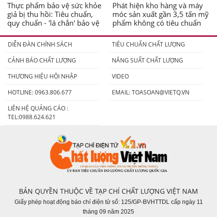
Thực phẩm bảo vệ sức khỏe
Phát hiện kho hàng và máy
giả bị thu hồi: Tiêu chuẩn,
móc sản xuất gần 3,5 tấn mỹ
quy chuẩn - 'lá chắn' bảo vệ
phẩm không có tiêu chuẩn
người tiêu dùng
DIỄN ĐÀN CHÍNH SÁCH
TIÊU CHUẨN CHẤT LƯỢNG
CẢNH BÁO CHẤT LƯỢNG
NĂNG SUẤT CHẤT LƯỢNG
THƯƠNG HIỆU HỘI NHẬP
VIDEO
HOTLINE: 0963.806.677
EMAIL:
TOASOAN@VIETQ.VN
LIÊN HỆ QUẢNG CÁO :
TEL:0988.624.621
BẢN QUYỀN THUỘC VỀ TẠP CHÍ CHẤT LƯỢNG VIỆT NAM
Giấy phép hoạt động báo chí điện tử số: 125/GP-BVHTTDL cấp ngày 11
tháng 09 năm 2025