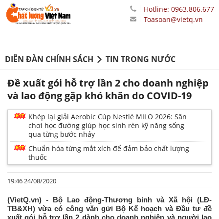
Hotline: 0963.806.677
Toasoan@vietq.vn
DIỄN ĐÀN CHÍNH SÁCH
TIN TRONG NƯỚC
Đề xuất gói hỗ trợ lần 2 cho doanh nghiệp
và lao động gặp khó khăn do COVID-19
Khép lại giải Aerobic Cúp Nestlé MILO 2026: Sân
chơi học đường giúp học sinh rèn kỹ năng sống
qua từng bước nhảy
Chuẩn hóa từng mắt xích để đảm bảo chất lượng
thuốc
19:46 24/08/2020
(VietQ.vn) - Bộ Lao động-Thương binh và Xã hội (LĐ-
TB&XH) vừa có công văn gửi Bộ Kế hoạch và Đầu tư đề
xuất gói hỗ trợ lần 2 dành cho doanh nghiệp và người lao