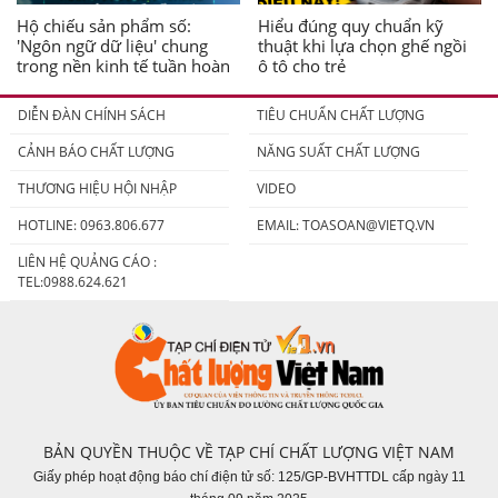
Hộ chiếu sản phẩm số:
Hiểu đúng quy chuẩn kỹ
'Ngôn ngữ dữ liệu' chung
thuật khi lựa chọn ghế ngồi
trong nền kinh tế tuần hoàn
ô tô cho trẻ
DIỄN ĐÀN CHÍNH SÁCH
TIÊU CHUẨN CHẤT LƯỢNG
CẢNH BÁO CHẤT LƯỢNG
NĂNG SUẤT CHẤT LƯỢNG
THƯƠNG HIỆU HỘI NHẬP
VIDEO
HOTLINE: 0963.806.677
EMAIL:
TOASOAN@VIETQ.VN
LIÊN HỆ QUẢNG CÁO :
TEL:0988.624.621
BẢN QUYỀN THUỘC VỀ TẠP CHÍ CHẤT LƯỢNG VIỆT NAM
Giấy phép hoạt động báo chí điện tử số: 125/GP-BVHTTDL cấp ngày 11