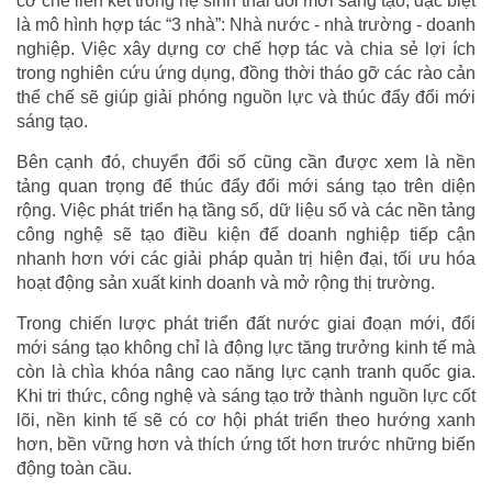
cơ chế liên kết trong hệ sinh thái đổi mới sáng tạo, đặc biệt
là mô hình hợp tác “3 nhà”: Nhà nước - nhà trường - doanh
nghiệp. Việc xây dựng cơ chế hợp tác và chia sẻ lợi ích
trong nghiên cứu ứng dụng, đồng thời tháo gỡ các rào cản
thể chế sẽ giúp giải phóng nguồn lực và thúc đẩy đổi mới
sáng tạo.
Bên cạnh đó, chuyển đổi số cũng cần được xem là nền
tảng quan trọng để thúc đẩy đổi mới sáng tạo trên diện
rộng. Việc phát triển hạ tầng số, dữ liệu số và các nền tảng
công nghệ sẽ tạo điều kiện để doanh nghiệp tiếp cận
nhanh hơn với các giải pháp quản trị hiện đại, tối ưu hóa
hoạt động sản xuất kinh doanh và mở rộng thị trường.
Trong chiến lược phát triển đất nước giai đoạn mới, đổi
mới sáng tạo không chỉ là động lực tăng trưởng kinh tế mà
còn là chìa khóa nâng cao năng lực cạnh tranh quốc gia.
Khi tri thức, công nghệ và sáng tạo trở thành nguồn lực cốt
lõi, nền kinh tế sẽ có cơ hội phát triển theo hướng xanh
hơn, bền vững hơn và thích ứng tốt hơn trước những biến
động toàn cầu.