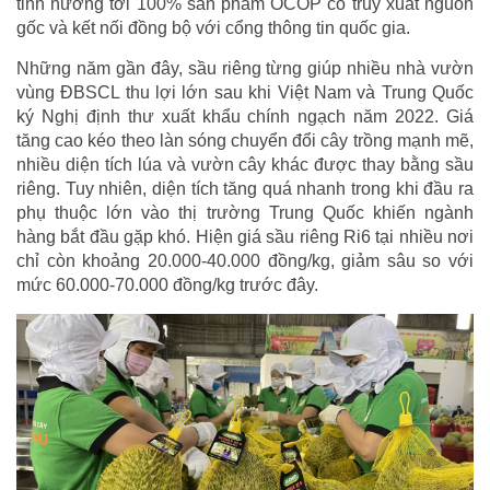
tỉnh hướng tới 100% sản phẩm OCOP có truy xuất nguồn
gốc và kết nối đồng bộ với cổng thông tin quốc gia.
Những năm gần đây, sầu riêng từng giúp nhiều nhà vườn
vùng ĐBSCL thu lợi lớn sau khi Việt Nam và Trung Quốc
ký Nghị định thư xuất khẩu chính ngạch năm 2022. Giá
tăng cao kéo theo làn sóng chuyển đổi cây trồng mạnh mẽ,
nhiều diện tích lúa và vườn cây khác được thay bằng sầu
riêng. Tuy nhiên, diện tích tăng quá nhanh trong khi đầu ra
phụ thuộc lớn vào thị trường Trung Quốc khiến ngành
hàng bắt đầu gặp khó. Hiện giá sầu riêng Ri6 tại nhiều nơi
chỉ còn khoảng 20.000-40.000 đồng/kg, giảm sâu so với
mức 60.000-70.000 đồng/kg trước đây.