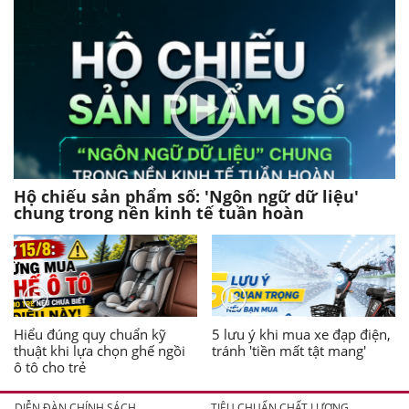
Hộ chiếu sản phẩm số: 'Ngôn ngữ dữ liệu'
chung trong nền kinh tế tuần hoàn
Hiểu đúng quy chuẩn kỹ
5 lưu ý khi mua xe đạp điện,
thuật khi lựa chọn ghế ngồi
tránh 'tiền mất tật mang'
ô tô cho trẻ
DIỄN ĐÀN CHÍNH SÁCH
TIÊU CHUẨN CHẤT LƯỢNG