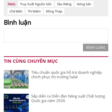
Truy Xuất Nguồn Gốc
Sầu Riêng
Nông Sản
TAGS:
Chế Biến
Thí Điểm
Đồng Tháp
Bình luận
BÌNH LUẬN
TIN CÙNG CHUYÊN MỤC
Tiêu chuẩn quốc gia hỗ trợ doanh nghiệp
chinh phục thị trường halal
Sắp diễn ra Diễn đàn Năng suất Chất lượng
Quốc gia năm 2026