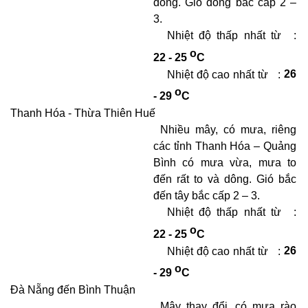
dông. Gió đông bắc cấp 2 –
3.
Nhiệt độ thấp nhất từ
:
o
22 - 25
C
Nhiệt độ cao nhất từ
:
26
o
- 29
C
Thanh Hóa - Thừa Thiên Huế
Nhiều mây, có mưa, riêng
các tỉnh Thanh Hóa – Quảng
Bình có mưa vừa, mưa to
đến rất to và dông. Gió bắc
đến tây bắc cấp 2 – 3.
Nhiệt độ thấp nhất từ
:
o
22 - 25
C
Nhiệt độ cao nhất từ
:
26
o
- 29
C
Đà Nẵng đến Bình Thuận
Mây thay đổi, có mưa rào