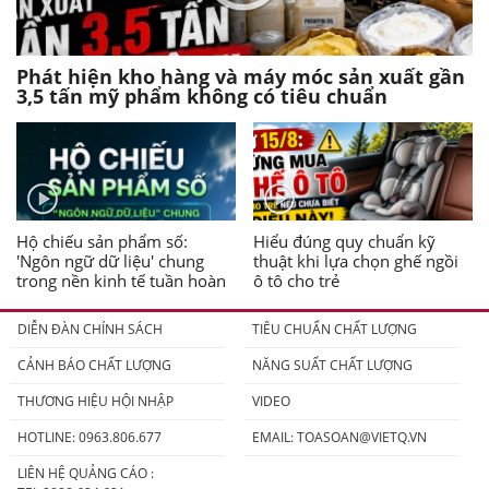
Phát hiện kho hàng và máy móc sản xuất gần
3,5 tấn mỹ phẩm không có tiêu chuẩn
Hộ chiếu sản phẩm số:
Hiểu đúng quy chuẩn kỹ
'Ngôn ngữ dữ liệu' chung
thuật khi lựa chọn ghế ngồi
trong nền kinh tế tuần hoàn
ô tô cho trẻ
DIỄN ĐÀN CHÍNH SÁCH
TIÊU CHUẨN CHẤT LƯỢNG
CẢNH BÁO CHẤT LƯỢNG
NĂNG SUẤT CHẤT LƯỢNG
THƯƠNG HIỆU HỘI NHẬP
VIDEO
HOTLINE: 0963.806.677
EMAIL:
TOASOAN@VIETQ.VN
LIÊN HỆ QUẢNG CÁO :