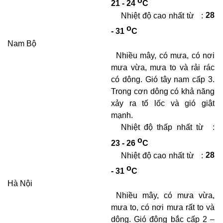
21 - 24
C
Nhiệt độ cao nhất từ
:
28
o
- 31
C
Nam Bộ
Nhiều mây, có mưa, có nơi
mưa vừa, mưa to và rải rác
có dông. Gió tây nam cấp 3.
Trong cơn dông có khả năng
xảy ra tố lốc và gió giật
mạnh.
Nhiệt độ thấp nhất từ
:
o
23 - 26
C
Nhiệt độ cao nhất từ
:
28
o
- 31
C
Hà Nội
Nhiều mây, có mưa vừa,
mưa to, có nơi mưa rất to và
dông. Gió đông bắc cấp 2 –