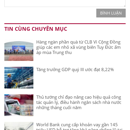
BÌNH LUẬN
TIN CÙNG CHUYÊN MỤC
Hàng ngàn phần quà từ CLB Vì Cộng Đồng
giúp các em nhỏ xã vùng biên Tuy Đức ấm
áp mùa Trung thu
Tăng trưởng GDP quý III ước đạt 8,22%
Thủ tướng chỉ đạo nâng cao hiệu quả công
tác quản lý, điều hành ngân sách nhà nước
những tháng cuối năm
World Bank cung cấp khoản vay gần 145
triệu USD hỗ trợ tăng khả năng chống lũ tại