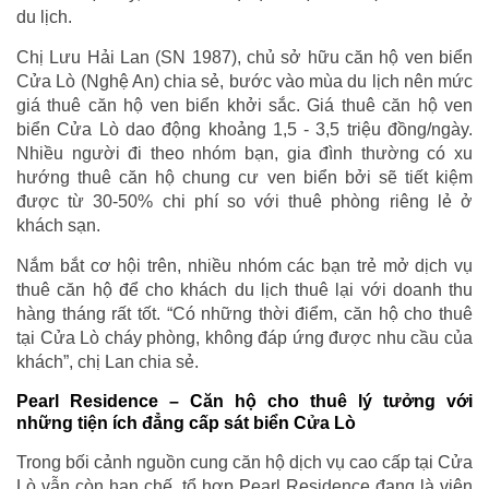
du lịch.
Chị Lưu Hải Lan (SN 1987), chủ sở hữu căn hộ ven biển
Cửa Lò (Nghệ An) chia sẻ, bước vào mùa du lịch nên mức
giá thuê căn hộ ven biển khởi sắc. Giá thuê căn hộ ven
biển Cửa Lò dao động khoảng 1,5 - 3,5 triệu đồng/ngày.
Nhiều người đi theo nhóm bạn, gia đình thường có xu
hướng thuê căn hộ chung cư ven biển bởi sẽ tiết kiệm
được từ 30-50% chi phí so với thuê phòng riêng lẻ ở
khách sạn.
Nắm bắt cơ hội trên, nhiều nhóm các bạn trẻ mở dịch vụ
thuê căn hộ để cho khách du lịch thuê lại với doanh thu
hàng tháng rất tốt. “Có những thời điểm, căn hộ cho thuê
tại Cửa Lò cháy phòng, không đáp ứng được nhu cầu của
khách”, chị Lan chia sẻ.
Pearl Residence – Căn hộ cho thuê lý tưởng với
những tiện ích đẳng cấp sát biển Cửa Lò
Trong bối cảnh nguồn cung căn hộ dịch vụ cao cấp tại Cửa
Lò vẫn còn hạn chế, tổ hợp Pearl Residence đang là viên