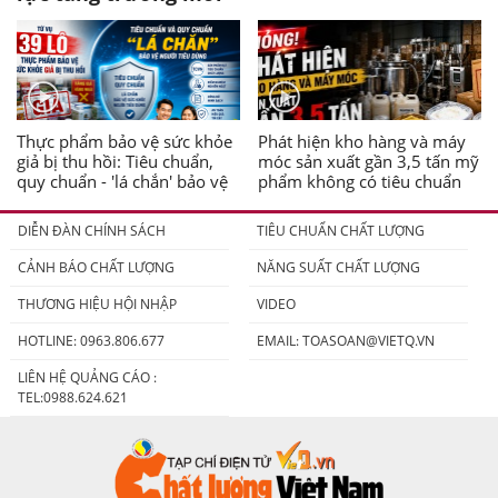
Thực phẩm bảo vệ sức khỏe
Phát hiện kho hàng và máy
giả bị thu hồi: Tiêu chuẩn,
móc sản xuất gần 3,5 tấn mỹ
quy chuẩn - 'lá chắn' bảo vệ
phẩm không có tiêu chuẩn
người tiêu dùng
DIỄN ĐÀN CHÍNH SÁCH
TIÊU CHUẨN CHẤT LƯỢNG
CẢNH BÁO CHẤT LƯỢNG
NĂNG SUẤT CHẤT LƯỢNG
THƯƠNG HIỆU HỘI NHẬP
VIDEO
HOTLINE: 0963.806.677
EMAIL:
TOASOAN@VIETQ.VN
LIÊN HỆ QUẢNG CÁO :
TEL:0988.624.621