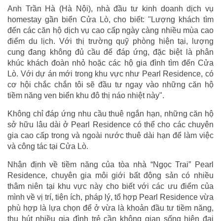
Anh Trần Hà (Hà Nội), nhà đầu tư kinh doanh dịch vụ
homestay gần biển Cửa Lò, cho biết: "Lượng khách tìm
đến các căn hộ dịch vụ cao cấp ngày càng nhiều mùa cao
điểm du lịch. Với thị trường quỹ phòng hiện tại, lượng
cung đang không đủ cầu để đáp ứng, đặc biệt là phân
khúc khách đoàn nhỏ hoặc các hộ gia đình tìm đến Cửa
Lò. Với dự án mới trong khu vực như Pearl Residence, có
cơ hội chắc chắn tôi sẽ đầu tư ngay vào những căn hộ
tiềm năng ven biển khu đô thị náo nhiệt này".
Không chỉ đáp ứng nhu cầu thuê ngắn hạn, những căn hộ
sở hữu lâu dài ở Pearl Residence có thể cho các chuyên
gia cao cấp trong và ngoài nước thuê dài hạn để làm việc
và công tác tại Cửa Lò.
Nhận định về tiềm năng của tòa nhà “Ngọc Trai” Pearl
Residence, chuyên gia môi giới bất động sản có nhiều
thâm niên tại khu vực này cho biết với các ưu điểm của
mình về vị trí, tiện ích, pháp lý, tổ hợp Pearl Residence vừa
phù hợp là lựa chọn để ở vừa là khoản đầu tư tiềm năng,
thu hút nhiều gia đình trẻ cần không gian sống hiện đại