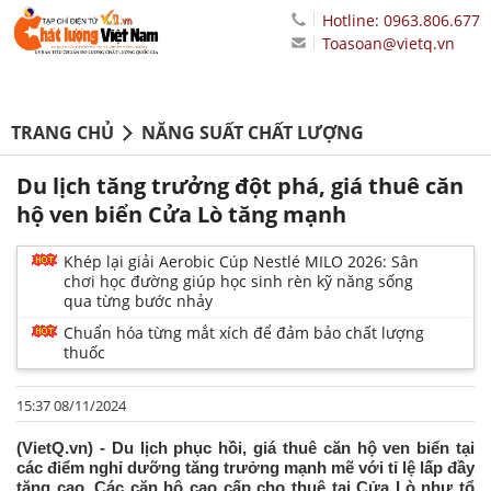
Hotline: 0963.806.677
Toasoan@vietq.vn
TRANG CHỦ
NĂNG SUẤT CHẤT LƯỢNG
Du lịch tăng trưởng đột phá, giá thuê căn
hộ ven biển Cửa Lò tăng mạnh
Khép lại giải Aerobic Cúp Nestlé MILO 2026: Sân
chơi học đường giúp học sinh rèn kỹ năng sống
qua từng bước nhảy
Chuẩn hóa từng mắt xích để đảm bảo chất lượng
thuốc
15:37 08/11/2024
(VietQ.vn) - Du lịch phục hồi, giá thuê căn hộ ven biển tại
các điểm nghỉ dưỡng tăng trưởng mạnh mẽ với tỉ lệ lấp đầy
tăng cao. Các căn hộ cao cấp cho thuê tại Cửa Lò như tổ