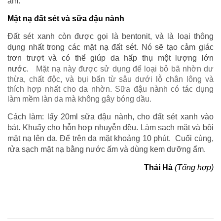
ẩm.
Mặt nạ đất sét và sữa đậu nành
Đất sét xanh còn được gọi là bentonit, và là loại thông
dụng nhất trong các mặt nạ đất sét. Nó sẽ tạo cảm giác
trơn trượt và có thể giúp da hấp thụ một lượng lớn
nước.
Mặt nạ này được sử dụng để loại bỏ bã nhờn dư
thừa, chất độc, và bụi bẩn từ sâu dưới lỗ chân lông và
thích hợp nhất cho da nhờn. Sữa đậu nành có tác dụng
làm mềm làn da mà không gây bóng dầu.
Cách làm: lấy 20ml sữa đậu nành, cho đất sét xanh vào
bát. Khuấy cho hỗn hợp nhuyễn đều. Làm sạch mặt và bôi
mặt nạ lên da. Để trên da mặt khoảng 10 phút. Cuối cùng,
rửa sạch mặt nạ bằng nước ấm và dùng kem dưỡng ẩm.
Thái Hà
(Tổng hợp)