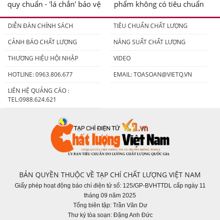
quy chuẩn - 'lá chắn' bảo vệ
phẩm không có tiêu chuẩn
người tiêu dùng
DIỄN ĐÀN CHÍNH SÁCH
TIÊU CHUẨN CHẤT LƯỢNG
CẢNH BÁO CHẤT LƯỢNG
NĂNG SUẤT CHẤT LƯỢNG
THƯƠNG HIỆU HỘI NHẬP
VIDEO
HOTLINE: 0963.806.677
EMAIL:
TOASOAN@VIETQ.VN
LIÊN HỆ QUẢNG CÁO :
TEL:0988.624.621
BẢN QUYỀN THUỘC VỀ TẠP CHÍ CHẤT LƯỢNG VIỆT NAM
Giấy phép hoạt động báo chí điện tử số: 125/GP-BVHTTDL cấp ngày 11
tháng 09 năm 2025
Tổng biên tập: Trần Văn Dư
Thư ký tòa soạn: Đặng Anh Đức