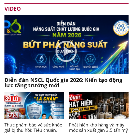
VIDEO
Diễn đàn NSCL Quốc gia 2026: Kiến tạo động
lực tăng trưởng mới
Thực phẩm bảo vệ sức khỏe
Phát hiện kho hàng và máy
giả bị thu hồi: Tiêu chuẩn,
móc sản xuất gần 3,5 tấn mỹ