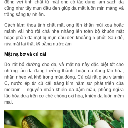
đông với tinh chất từ mật ong có tác dụng làm sạch da
cũng như tẩy mụn đầu đen giúp da mặt luôn mịn màng và
trắng sáng tự nhiên.
Cách làm: thoa tinh chất mật ong lên khăn mùi xoa hoặc
mảnh vải nhỏ rồi chà nhẹ nhàng lên toàn bộ khuôn mặt
hoặc phần da mặt bị mụn đầu đen khoảng 5 phút. Sau đó,
rửa mặt lại thật kỹ bằng nước ấm.
Mặt nạ bơ và củ cải
Bơ rất bổ dưỡng cho da, và mặt nạ này đặc biệt tốt cho
những làn da đang trưởng thành, hoặc da đang lão hóa,
nhăn nheo và khô trong mùa đông. Củ cải rất giàu vitamin
C, nước ép từ củ cải trắng kìm hãm sự phát triển của
melanin – nguyên nhân khiến da đậm màu, phòng ngừa
lão hóa dựa trên cơ chế chống oxi hóa, khiến da luôn mềm
mại.