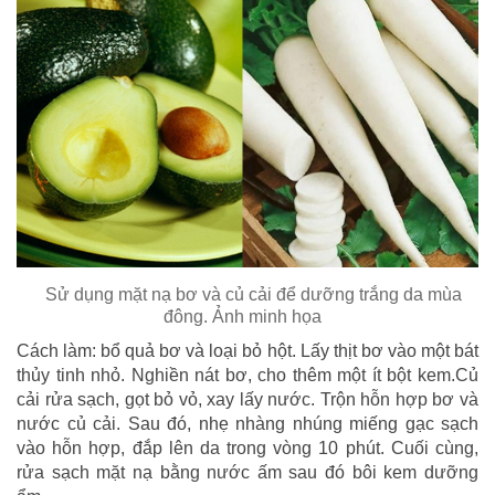
Sử dụng mặt nạ bơ và củ cải để dưỡng trắng da mùa
đông. Ảnh minh họa
Cách làm: bổ quả bơ và loại bỏ hột. Lấy thịt bơ vào một bát
thủy tinh nhỏ. Nghiền nát bơ, cho thêm một ít bột kem.Củ
cải rửa sạch, gọt bỏ vỏ, xay lấy nước. Trộn hỗn hợp bơ và
nước củ cải. Sau đó, nhẹ nhàng nhúng miếng gạc sạch
vào hỗn hợp, đắp lên da trong vòng 10 phút. Cuối cùng,
rửa sạch mặt nạ bằng nước ấm sau đó bôi kem dưỡng