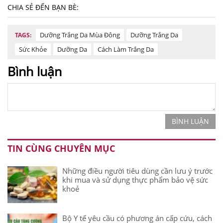
CHIA SẺ ĐẾN BẠN BÈ:
Dưỡng Trắng Da Mùa Đông
Dưỡng Trắng Da
TAGS:
Sức Khỏe
Dưỡng Da
Cách Làm Trắng Da
Bình luận
BÌNH LUẬN
TIN CÙNG CHUYÊN MỤC
Những điều người tiêu dùng cần lưu ý trước
khi mua và sử dụng thực phẩm bảo vệ sức
khoẻ
Bộ Y tế yêu cầu có phương án cấp cứu, cách