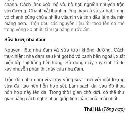
chanh. Cách làm: xoài bỏ vỏ, bỏ hạt, nghiền nhuyễn trộn
với đường. Chanh xắt thành miếng, xay cả vỏ và hạt, trong
vỏ chanh cũng chứa nhiều vitamin và tinh dầu làm da mịn
màng hơn.
Trộn đều các nguyên liệu rồi thoa lên cơ thể
trong vòng 20 phút, tắm lại bằng nước ấm.
Sữa tươi, nha đam
Nguyên liệu: nha đam và sữa tươi không đường. Cách
thực hiện: nha đam sau khi gọt bỏ vỏ xanh bên ngoài, xuất
hiện lớp thịt trắng bên trong. Sử dụng máy xay sinh tố để
xay nhuyễn phần thịt này của nha đam.
Trộn đều nha đam vừa xay vùng sữa tươi với một lượng
vừa đủ, tạo nên hỗn hợp sệt. Làm sạch da, sau đó thoa
hỗn hợp này lên da. Trong thời gian chờ đợi, có thể thư
giãn bằng cách nghe nhạc giúp tinh thần thoải mái nhất.
Thái Hà
(
Tổng hợp)