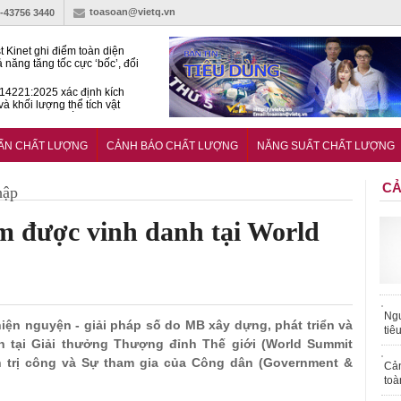
toasoan@vietq.vn
)-43756 3440
t Kinet ghi điểm toàn diện
ả năng tăng tốc cực ‘bốc’, đổi
ong 1 phút
4221:2025 xác định kích
và khối lượng thể tích vật
ách nhiệt dạng ống bọc
hiện hành lang pháp lý cho
ính và đo lường trong kỷ
UẨN CHẤT LƯỢNG
CẢNH BÁO CHẤT LƯỢNG
NĂNG SUẤT CHẤT LƯỢNG
n số
CẢ
hập
m được vinh danh tại World
Ngư
hiện nguyện - giải pháp số do MB xây dựng, phát triển và
tiê
h tại Giải thưởng Thượng đỉnh Thế giới (World Summit
trị công và Sự tham gia của Công dân (Government &
Cả
toà