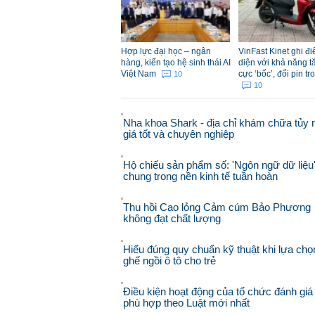
Hợp lực đại học – ngân
VinFast Kinet ghi đ
hàng, kiến tạo hệ sinh thái AI
diện với khả năng t
Việt Nam
cực ‘bốc’, đổi pin tr
10
10
Nha khoa Shark - địa chỉ khám chữa tủy 
giá tốt và chuyên nghiệp
Hộ chiếu sản phẩm số: 'Ngôn ngữ dữ liệu
chung trong nền kinh tế tuần hoàn
Thu hồi Cao lỏng Cảm cúm Bảo Phương
không đạt chất lượng
Hiểu đúng quy chuẩn kỹ thuật khi lựa chọ
ghế ngồi ô tô cho trẻ
Điều kiện hoạt động của tổ chức đánh giá
phù hợp theo Luật mới nhất