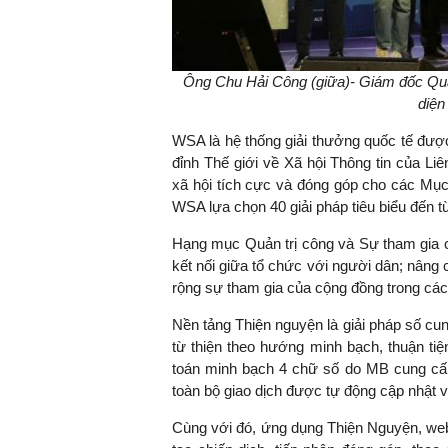
Ông Chu Hải Công (giữa)- Giám đốc Qu
diện
WSA là hệ thống giải thưởng quốc tế đượ
đỉnh Thế giới về Xã hội Thông tin của Li
xã hội tích cực và đóng góp cho các Mục
WSA lựa chọn 40 giải pháp tiêu biểu đến 
Hạng mục Quản trị công và Sự tham gia c
kết nối giữa tổ chức với người dân; nâng 
rộng sự tham gia của cộng đồng trong các
Nền tảng Thiện nguyện là giải pháp số cu
từ thiện theo hướng minh bạch, thuận tiệ
toán minh bạch 4 chữ số do MB cung cấp
toàn bộ giao dịch được tự động cập nhật v
Cùng với đó, ứng dụng Thiện Nguyện, webs