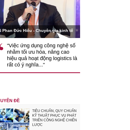
Ông Hoàng Quang Phòn
S Phan Đức Hiếu - Chuyên gia kinh tế
VCCI
"Việc ứng dụng công nghệ số
""Theo tôi, cần 
nhằm tối ưu hóa, nâng cao
gốc rễ về nhận
hiệu quả hoạt động logistics là
nghiệp cần coi
rất có ý nghĩa..."
động hài hoà là
triển..."
UYÊN ĐỀ
TIÊU CHUẨN, QUY CHUẨN
KỸ THUẬT PHỤC VỤ PHÁT
TRIỂN CÔNG NGHỆ CHIẾN
LƯỢC