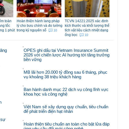
iểm toàn
Hoàn thiện hành lang pháp
TCVN 14221:2025 xác định
ăng tốc
lý cho bưu chính và đo lường
kích thước và khối lượng thể
ong 1 phút
trong kỷ nguyên số
tích vật liệu cách nhiệt dạng
10
ống bọc
10
răng
OPES ghi dấu tại Vietnam Insurance Summit
2026 với chiến lược AI hướng tới tăng trưởng
bền vững
'
MB lãi hơn 20.000 tỷ đồng sau 6 tháng, phục
vụ khoảng 38 triệu khách hàng
Ban hành danh mục 22 dịch vụ công lĩnh vực
khoa học và công nghệ
n
Việt Nam sẽ xây dựng quy chuẩn, tiêu chuẩn
để phát triển điện hạt nhân
 sự
Hoàn thiện tiêu chuẩn an toàn cho bật lửa đáp
ứng yêu cầu đổi mới công nghệ