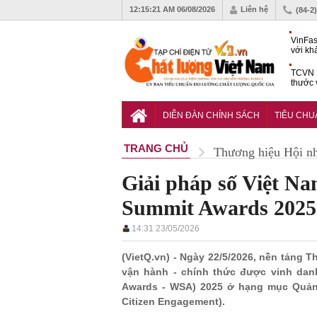
12:15:22 AM
06/08/2026
Liên hệ
(84-2
VinFas
với kh
pin tr
TCVN 1
thước 
liệu c
Hoàn t
bưu ch
DIỄN ĐÀN CHÍNH SÁCH
TIÊU CH
nguyê
TRANG CHỦ
Thương hiệu Hội n
Giải pháp số Việt Na
Summit Awards 2025
14:31 23/05/2026
(VietQ.vn) - Ngày 22/5/2026, nền tảng T
vận hành - chính thức được vinh dan
Awards - WSA) 2025 ở hạng mục Quản 
Citizen Engagement).