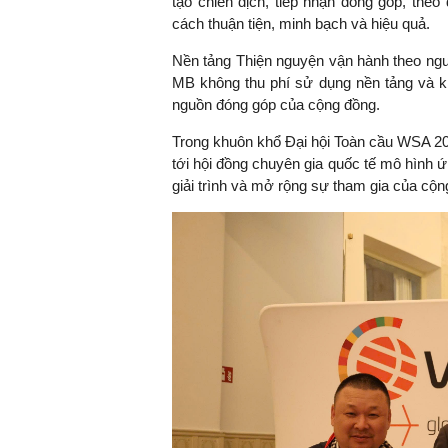
tạo chiến dịch, tiếp nhận đóng góp, theo 
cách thuận tiện, minh bạch và hiệu quả.
Nền tảng Thiện nguyện vận hành theo nguy
MB không thu phí sử dụng nền tảng và kh
TS. Nguyễn Đức Độ - Ph
nguồn đóng góp của cộng đồng.
Viện Kinh tế Tài chính
Trong khuôn khổ Đại hội Toàn cầu WSA 2026
"Có rất nhiều vi
tới hội đồng chuyên gia quốc tế mô hình
ngay từ bây giờ 
giải trình và mở rộng sự tham gia của cộn
đang được tiến
đầu tư cho kho
nghệ; ban hành
khuyến khích đổ
khởi nghiệp..."