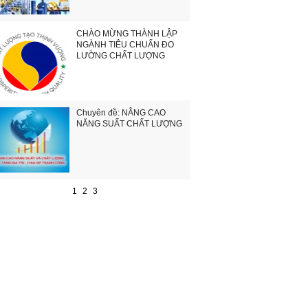
CHÀO MỪNG THÀNH LẬP
NGÀNH TIÊU CHUẨN ĐO
LƯỜNG CHẤT LƯỢNG
Chuyên đề: NÂNG CAO
NĂNG SUẤT CHẤT LƯỢNG
1
2
3