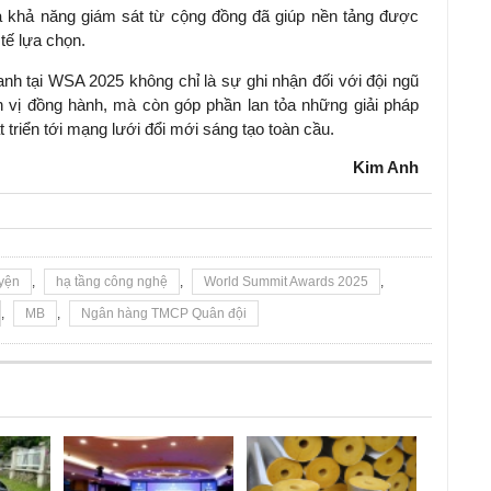
 và khả năng giám sát từ cộng đồng đã giúp nền tảng được
tế lựa chọn.
nh tại WSA 2025 không chỉ là sự ghi nhận đối với đội ngũ
 vị đồng hành, mà còn góp phần lan tỏa những giải pháp
 triển tới mạng lưới đổi mới sáng tạo toàn cầu.
Kim Anh
yện
,
hạ tầng công nghệ
,
World Summit Awards 2025
,
,
MB
,
Ngân hàng TMCP Quân đội