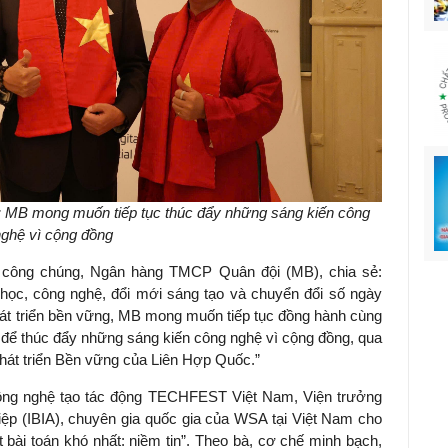
): MB mong muốn tiếp tục thúc đẩy những sáng kiến công
nghệ vì cộng đồng
công chúng, Ngân hàng TMCP Quân đội (MB), chia sẻ:
a học, công nghệ, đổi mới sáng tạo và chuyển đổi số ngày
phát triển bền vững, MB mong muốn tiếp tục đồng hành cùng
ế để thúc đẩy những sáng kiến công nghệ vì cộng đồng, qua
Phát triển Bền vững của Liên Hợp Quốc.”
ông nghệ tạo tác động TECHFEST Việt Nam, Viện trưởng
ệp (IBIA), chuyên gia quốc gia của WSA tại Việt Nam cho
t bài toán khó nhất: niềm tin”. Theo bà, cơ chế minh bạch,