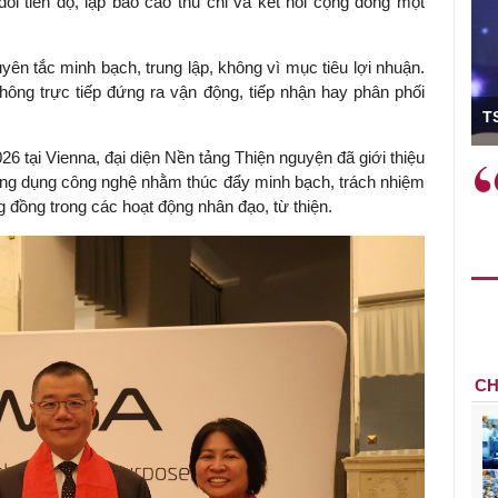
dõi tiến độ, lập báo cáo thu chi và kết nối cộng đồng một
ên tắc minh bạch, trung lập, không vì mục tiêu lợi nhuận.
ông trực tiếp đứng ra vận động, tiếp nhận hay phân phối
ó Viện trưởng
T
 tại Vienna, đại diện Nền tảng Thiện nguyện đã giới thiệu
ệc phải làm
Việc sử dụng hiệu quả chính
 ứng dụng công nghệ nhằm thúc đẩy minh bạch, trách nhiệm
và trên thực tế
sách tài khóa không chỉ mang ý
g đồng trong các hoạt động nhân đạo, từ thiện.
 hành như tăng
nghĩa hỗ trợ ngắn hạn mà còn
a học công
đóng vai trò tạo nền tảng cho
 các cơ chế
tăng trưởng bền vững dài hạn.
i mới sáng tạo,
CH