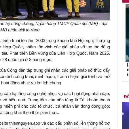
an hệ công chúng, Ngân hàng TMCP Quân đội (MB) - đại
 MB nhận giải thưởng
c triển khai từ năm 2003 trong khuôn khổ Hội nghị Thượng
ên Hợp Quốc, nhằm tôn vinh các giải pháp số tạo tác động
 tiêu Phát triển Bền vững của Liên Hợp Quốc. Năm 2025,
từ 28 quốc gia ở 8 hạng mục.
[
n
ủa Công dân tập trung ghi nhận các giải pháp số thúc đẩy
cao tính công khai, minh bạch, trách nhiệm giải trình và mở
 hoạt động phục vụ lợi ích chung.
ng cấp hạ tầng công nghệ phục vụ các hoạt động nhân đạo,
ĐỐ
n và hiệu quả. Trung tâm của nền tảng là Tài khoản thanh
 miễn phí cho các tổ chức, cá nhân vận động đóng góp;
à công khai theo thời gian thực.
ite thiennguyen.app và các cấu phần số liên thông hỗ trợ