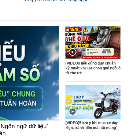
[VIDEO]Hiểu đúng quy chuẩn
kỹ thuật khi lựa chọn ghế ngồi ô
tô cho trẻ
[VIDEO]5 lưu ý khi mua xe đạp
'Ngôn ngữ dữ liệu'
điện, tránh 'tiền mất tật mang'
oàn