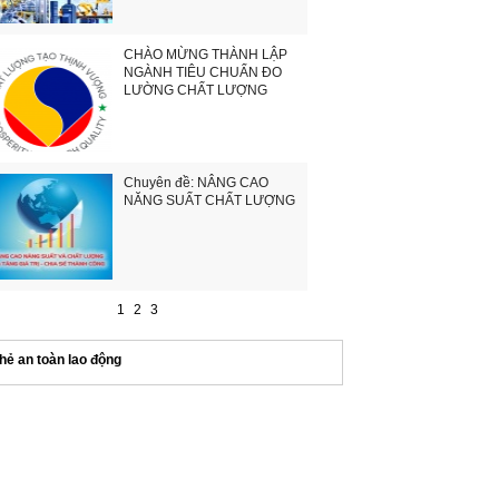
CHÀO MỪNG THÀNH LẬP
NGÀNH TIÊU CHUẨN ĐO
LƯỜNG CHẤT LƯỢNG
Chuyên đề: NÂNG CAO
NĂNG SUẤT CHẤT LƯỢNG
1
2
3
hẻ an toàn lao động