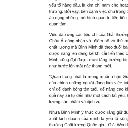
yếu tố hàng đầu, là kim chỉ nam cho hoạt
trường. Bởi vậy, bên cạnh việc chú trọng đầu
áp dụng những mô hình quản trị tiên tiế
quan tâm.
Việc đáp ứng các tiêu chí của Giải thưở
Châu Á công nhận với điểm số và thứ h
chất lượng mà Bình Minh đã theo đuổi ba
được nâng lên đáng kể khi cải tiến theo 
Minh cũng đạt được mức tăng trưởng bìn
như bước lên một nấc thang mới.
“Quan trọng nhất là mong muốn nhận Giải
của chính những người đang làm việc t
chỉ để đánh bóng tên tuổi, để nâng cao 
quả này sẽ tự đến như một cách tất yếu, k
lượng sản phẩm và dịch vụ.
Nhựa Bình Minh ý thức được rằng giữ đượ
xuất kinh doanh của mình là yếu tố sống
thưởng Chất lượng Quốc gia - Giải World