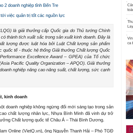
2 doanh nghiệp tỉnh Bến Tre
Cả
toà
i việc quản trị tốt các nguồn lực
Thu
Lay
LQG) là giải thưởng cấp Quốc gia do Thủ tướng Chính
có thành tích xuất sắc trong sản xuất kinh doanh. Đây là
Vin
hất lượng được luật hóa bởi Luật Chất lượng sản phẩm
ca 
c quốc tế - thuộc hệ thống Giải thưởng Chất lượng Quốc
 Performance Excellence Award – GPEA) của Tổ chức
Asia Pacific Quality Organization – APQO). Giải thưởng
 doanh nghiệp nâng cao năng suất, chất lượng, sức cạnh
t, kinh doanh
ột doanh nghiệp không ngừng đổi mới sáng tạo trong sản
g cao chất lượng nhân lực, Nhựa Bình Minh đã vinh dự trở
thưởng Chất lượng quốc tế Châu Á – Thái Bình Dương.
 Nam Online (VietQ.vn), ông Nguyễn Thanh Hải – Phó TGĐ