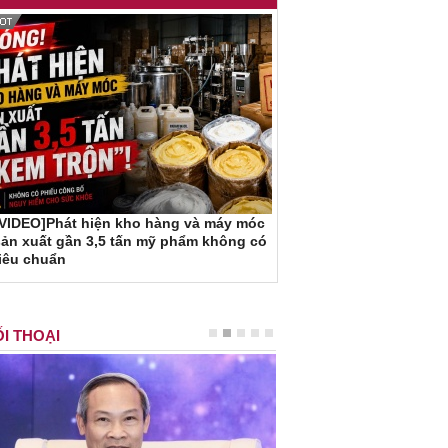
[VIDEO]Phát hiện kho hàng và máy móc
ản xuất gần 3,5 tấn mỹ phẩm không có
iêu chuẩn
I THOẠI