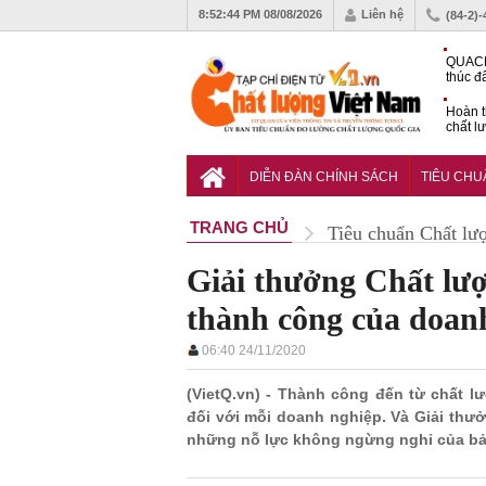
8:52:45 PM
08/08/2026
Liên hệ
(84-2)
QUACE
thúc đ
chứng
Hoàn t
chất l
hóa cô
TCVN 
nghiền
DIỄN ĐÀN CHÍNH SÁCH
TIÊU CH
TRANG CHỦ
Tiêu chuẩn Chất lư
Giải thưởng Chất lư
thành công của doan
06:40 24/11/2020
(VietQ.vn) - Thành công đến từ chất l
đối với mỗi doanh nghiệp. Và Giải thư
những nỗ lực không ngừng nghỉ của b