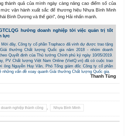
ững thành quả của mình ngày càng nâng cao điểm số của
ến mức vận hành xuất sắc để thương hiệu Nhựa Bình Minh
ái Bình Dương và thế giới”, ông Hải nhấn mạnh.
 GTCLQG hướng doanh nghiệp tới việc quản trị tốt
n lực
- Mới đây, Công ty cổ phần Traphaco đã vinh dự được trao tặng
 Giải thưởng Chất lượng Quốc gia năm 2018 - nhóm doanh
 theo Quyết định của Thủ tướng Chính phủ ký ngày 10/05/2019.
ày, PV Chất lượng Việt Nam Online (VietQ.vn) đã có cuộc trao
ới ông Nguyễn Huy Văn, Phó Tổng giám đốc Công ty cổ phần
ề những vấn đề xoay quanh Giải thưởng Chất lượng Quốc gia.
Thanh Tùng
doanh nghiệp thành công
,
Nhựa Bình Minh