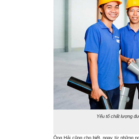
TS. Nguyễn Đức Độ - Ph
Viện Kinh tế Tài chính
"Có rất nhiều vi
ngay từ bây giờ 
đang được tiến
đầu tư cho kho
nghệ; ban hành
khuyến khích đổ
khởi nghiệp..."
Yếu tố chất lượng đ
Ông Hải cũng cho biết, ngay từ những n