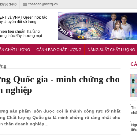
toasoan@vietq.vn
-43756 3440
RT và VNPT Green hợp tác
ẩy chuyển đổi số trong
 nhận nông nghiệp
hiện tiêu chuẩn, hạ tầng
ượng thúc đẩy thương mại
ng nghệ chiến lược
14380-1:2025 về máy
 di động
UẨN CHẤT LƯỢNG
CẢNH BÁO CHẤT LƯỢNG
NĂNG SUẤT CHẤT LƯỢNG
CẢ
ợng
ợng Quốc gia - minh chứng cho
h nghiệp
Thu
ượng sản phẩm luôn được coi là thành công rực rỡ nhất
chấ
ởng Chất lượng Quốc gia là minh chứng rõ ràng nhất cho
ản thân doanh nghiệp…
Ngư
tiê