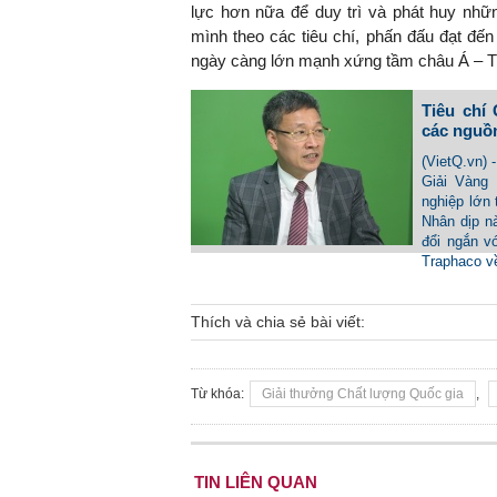
lực hơn nữa để duy trì và phát huy nh
mình theo các tiêu chí, phấn đấu đạt đ
ngày càng lớn mạnh xứng tầm châu Á – Th
Tiêu chí
các nguồ
(VietQ.vn) 
Giải Vàng
nghiệp lớn
Nhân dịp n
đổi ngắn v
Traphaco v
Thích và chia sẻ bài viết:
Từ khóa:
Giải thưởng Chất lượng Quốc gia
,
TIN LIÊN QUAN