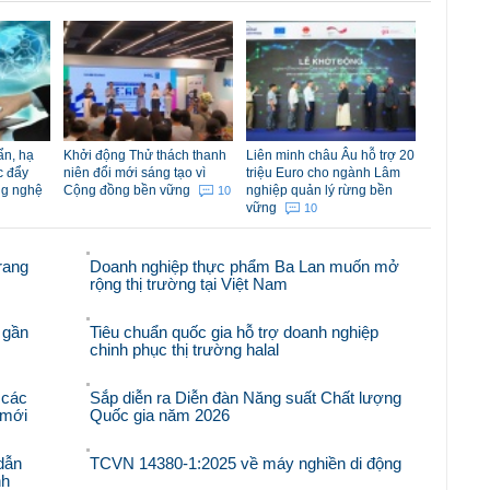
ẩn, hạ
Khởi động Thử thách thanh
Liên minh châu Âu hỗ trợ 20
c đẩy
niên đổi mới sáng tạo vì
triệu Euro cho ngành Lâm
ng nghệ
Cộng đồng bền vững
nghiệp quản lý rừng bền
10
vững
10
rang
Doanh nghiệp thực phẩm Ba Lan muốn mở
rộng thị trường tại Việt Nam
 gần
Tiêu chuẩn quốc gia hỗ trợ doanh nghiệp
chinh phục thị trường halal
 các
Sắp diễn ra Diễn đàn Năng suất Chất lượng
i mới
Quốc gia năm 2026
dẫn
TCVN 14380-1:2025 về máy nghiền di động
nh