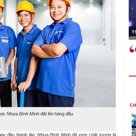
ó Viện trưởng
T
ệc phải làm
Việc sử dụng hiệu quả chính
và trên thực tế
sách tài khóa không chỉ mang ý
 hành như tăng
nghĩa hỗ trợ ngắn hạn mà còn
a học công
đóng vai trò tạo nền tảng cho
 các cơ chế
tăng trưởng bền vững dài hạn.
i mới sáng tạo,
CH
ược Nhựa Bình Minh đặt lên hàng đầu.
gày đầu thành lập, Nhựa Bình Minh đã xem chất lượng là