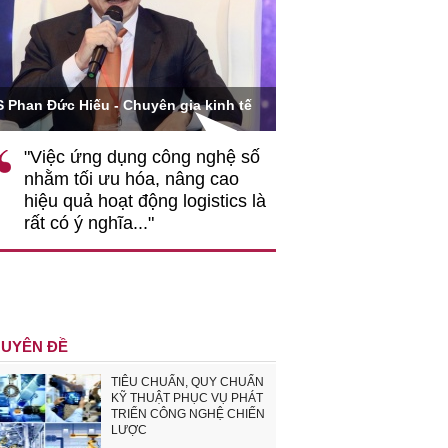
Ông Hoàng Quang Phòn
S Phan Đức Hiếu - Chuyên gia kinh tế
VCCI
"Việc ứng dụng công nghệ số
""Theo tôi, cần 
nhằm tối ưu hóa, nâng cao
gốc rễ về nhận
hiệu quả hoạt động logistics là
nghiệp cần coi
rất có ý nghĩa..."
động hài hoà là
triển..."
UYÊN ĐỀ
TIÊU CHUẨN, QUY CHUẨN
KỸ THUẬT PHỤC VỤ PHÁT
TRIỂN CÔNG NGHỆ CHIẾN
LƯỢC