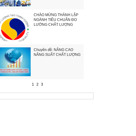
CHÀO MỪNG THÀNH LẬP
NGÀNH TIÊU CHUẨN ĐO
LƯỜNG CHẤT LƯỢNG
Chuyên đề: NÂNG CAO
NĂNG SUẤT CHẤT LƯỢNG
1
2
3