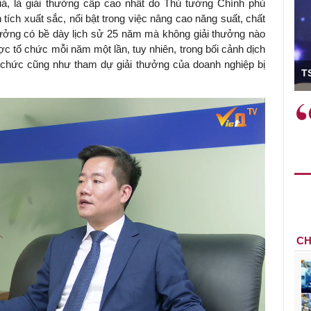
á, là giải thưởng cấp cao nhất do Thủ tướng Chính phủ
 tích xuất sắc, nổi bật trong việc nâng cao năng suất, chất
ưởng có bề dày lịch sử 25 năm mà không giải thưởng nào
ợc tổ chức mỗi năm một lần, tuy nhiên, trong bối cảnh dịch
ó Viện trưởng
ổ chức cũng như tham dự giải thưởng của doanh nghiệp bị
T
ệc phải làm
Việc sử dụng hiệu quả chính
và trên thực tế
sách tài khóa không chỉ mang ý
 hành như tăng
nghĩa hỗ trợ ngắn hạn mà còn
a học công
đóng vai trò tạo nền tảng cho
 các cơ chế
tăng trưởng bền vững dài hạn.
i mới sáng tạo,
CH