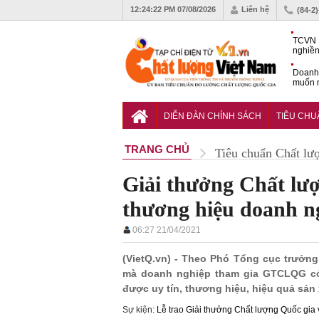
12:24:23 PM
07/08/2026
Liên hệ
(84-2
TCVN 
nghiền
Doanh
muốn m
Nam
Tiêu c
nghiệp
DIỄN ĐÀN CHÍNH SÁCH
TIÊU CH
TRANG CHỦ
Tiêu chuẩn Chất lư
Giải thưởng Chất lượ
thương hiệu doanh n
06:27 21/04/2021
(VietQ.vn) - Theo Phó Tổng cục trưởn
mà doanh nghiệp tham gia GTCLQG có 
được uy tín, thương hiệu, hiệu quả sản
Sự kiện:
Lễ trao Giải thưởng Chất lượng Quốc gia