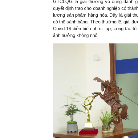
GTCLQG là giải thưởng vô cùng danh gi
quyết định trao cho doanh nghiệp có thành
lượng sản phẩm hàng hóa. Đây là giải th
có thể sánh bằng. Theo thường lệ, giải đư
TS. Nguyễn Đức Độ - Ph
Covid-19 diễn biến phức tạp, công tác t
Viện Kinh tế Tài chính
ảnh hưởng không nhỏ.
"Có rất nhiều vi
ngay từ bây giờ 
đang được tiến
đầu tư cho kho
nghệ; ban hành
khuyến khích đổ
khởi nghiệp..."