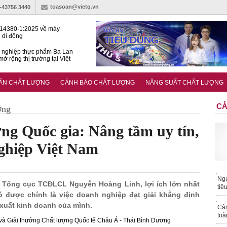
toasoan@vietq.vn
)-43756 3440
14380-1:2025 về máy
 di động
 nghiệp thực phẩm Ba Lan
ở rộng thị trường tại Việt
huẩn quốc gia hỗ trợ doanh
 chinh phục thị trường halal
UẨN CHẤT LƯỢNG
CẢNH BÁO CHẤT LƯỢNG
NĂNG SUẤT CHẤT LƯỢNG
CẢ
ợng
ng Quốc gia: Nâng tầm uy tín,
ghiệp Việt Nam
Ngư
g Tổng cục TCĐLCL Nguyễn Hoàng Linh, lợi ích lớn nhất
tiê
được chính là việc doanh nghiệp đạt giải khẳng định
 xuất kinh doanh của mình.
Cả
toà
 và Giải thưởng Chất lượng Quốc tế Châu Á - Thái Bình Dương