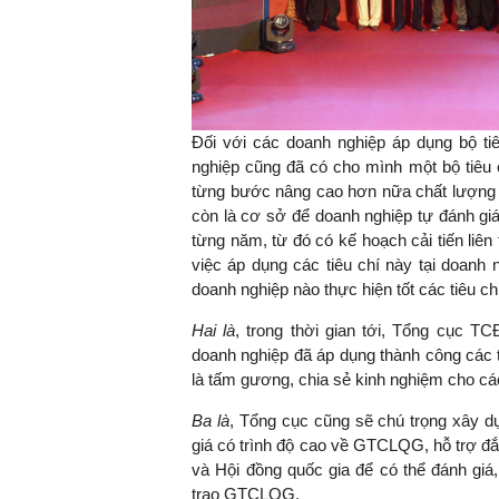
Đối với các doanh nghiệp áp dụng bộ t
nghiệp cũng đã có cho mình một bộ tiêu 
từng bước nâng cao hơn nữa chất lượng
còn là cơ sở để doanh nghiệp tự đánh giá 
từng năm, từ đó có kế hoạch cải tiến liê
việc áp dụng các tiêu chí này tại doanh
doanh nghiệp nào thực hiện tốt các tiêu c
Hai là
, trong thời gian tới, Tổng cục 
doanh nghiệp đã áp dụng thành công các 
là tấm gương, chia sẻ kinh nghiệm cho cá
Ba là
, Tổng cục cũng sẽ chú trọng xây dự
giá có trình độ cao về GTCLQG, hỗ trợ đắ
và Hội đồng quốc gia để có thể đánh giá,
trao GTCLQG.