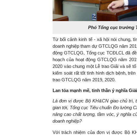
Phó Tổng cục trưởng 
Từ bối cảnh kinh tế - xã hội nói chung, t
doanh nghiệp tham dự GTCLQG năm 2019, 2
động GTCLQG, Tổng cục TCĐLCL đã đề x
hoạch của hoạt động GTCLQG năm 2019 
2020 vào chung một Lễ trao Giải và sẽ t
kiểm soát rất tốt tình hình dịch bệnh, t
trao GTCLQG năm 2019, 2020.
Lan tỏa mạnh mẽ, tinh thần ý nghĩa Gi
Là đơn vị được Bộ KH&CN giao chủ trì, th
gian tới, Tổng cục Tiêu chuẩn Đo lường Ch
nâng cao chất lượng, tầm vóc, ý nghĩa c
doanh nghiệp?
Với trách nhiệm của đơn vị được Bộ KH&