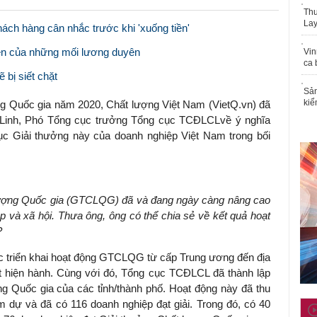
Thu
Lay
ách hàng cân nhắc trước khi 'xuống tiền'
ện của những mối lương duyên
Vin
ca 
 bị siết chặt
Sản
kiể
ng Quốc gia năm 2020, Chất lượng Việt Nam (VietQ.vn) đã
 Linh, Phó Tổng cục trưởng Tổng cục TCĐLCLvề ý nghĩa
c Giải thưởng này của doanh nghiệp Việt Nam trong bối
 lượng Quốc gia (GTCLQG) đã và đang ngày càng nâng cao
ệp và xã hội. Thưa ông, ông có thể chia sẻ về kết quả hoạt
?
triển khai hoạt động GTCLQG từ cấp Trung ương đến địa
t hiện hành. Cùng với đó, Tổng cục TCĐLCL đã thành lập
g Quốc gia của các tỉnh/thành phố. Hoạt động này đã thu
 dự và đã có 116 doanh nghiệp đạt giải. Trong đó, có 40