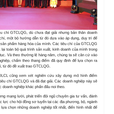
iêu chí GTCLQG, dù chưa đạt giải nhưng bản thân doanh
chí, một bộ hướng dẫn từ đó dựa vào áp dụng, duy trì để
 sản phẩm hàng hóa của mình. Các tiêu chí của GTCLQG
lại toàn bộ quá trình sản xuất, kinh doanh của mình trong
n tục. Và theo thường lệ hàng năm, chúng ta sẽ căn cứ vào
 nghiệp, chấm theo thang điểm đã quy định để lựa chọn ra
hí, từ đó đề xuất trao GTCLQG.
TCĐLCL cũng xem xét nghiên cứu xây dựng mô hình điểm
tiêu chí GTCLQG và đã đạt giải. Các doanh nghiệp này sẽ
c doanh nghiệp khác phấn đấu noi theo.
ng mạng lưới, phát triển đội ngũ chuyên gia tư vấn, đánh
c lực cho hội đồng sơ tuyển tại các địa phương, bộ, ngành
 lựa chọn những doanh nghiệp tốt nhất, điển hình nhất để