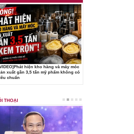
[VIDEO]Phát hiện kho hàng và máy móc
ản xuất gần 3,5 tấn mỹ phẩm không có
iêu chuẩn
I THOẠI