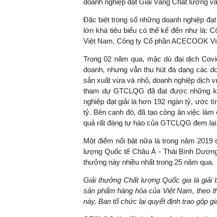
doanh nghiệp đạt Giải Vàng Chất lượng và
Đặc biệt trong số những doanh nghiệp đạt
lớn khá tiêu biểu có thể kể đến như là
Việt Nam, Công ty Cổ phần ACECOOK Việt
Trong 02 năm qua, mặc dù đại dịch Covi
doanh, nhưng vẫn thu hút đa dạng các do
sản xuất vừa và nhỏ, doanh nghiệp dịch v
tham dự GTCLQG đã đạt được những kết
nghiệp đạt giải là hơn 192 ngàn tỷ, ước t
tỷ. Bên cạnh đó, đã tạo công ăn việc làm 
quả rất đáng tự hào của GTCLQG đem lại
Một điểm nổi bật nữa là trong năm 2019 
lượng Quốc tế Châu Á - Thái Bình Dương.
thưởng này nhiều nhất trong 25 năm qua.
Giải thưởng Chất lượng Quốc gia là giải 
sản phẩm hàng hóa của Việt Nam, theo thư
này, Ban tổ chức lại quyết định trao gộp 