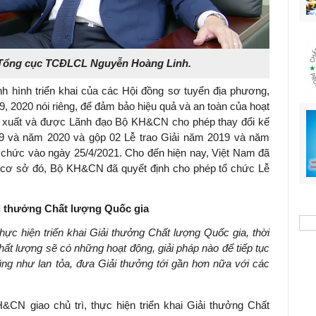
Tổng cục TCĐLCL Nguyễn Hoàng Linh.
ình hình triển khai của các Hội đồng sơ tuyển địa phương,
020 nói riêng, để đảm bảo hiệu quả và an toàn của hoạt
uất và được Lãnh đạo Bộ KH&CN cho phép thay đổi kế
và năm 2020 và gộp 02 Lễ trao Giải năm 2019 và năm
ổ chức vào ngày 25/4/2021. Cho đến hiện nay, Việt Nam đã
rên cơ sở đó, Bộ KH&CN đã quyết định cho phép tổ chức Lễ
ải thưởng Chất lượng Quốc gia
ực hiện triển khai Giải thưởng Chất lượng Quốc gia, thời
ất lượng sẽ có những hoạt động, giải pháp nào để tiếp tục
ũng như lan tỏa, đưa Giải thưởng tới gần hơn nữa với các
CN giao chủ trì, thực hiện triển khai Giải thưởng Chất