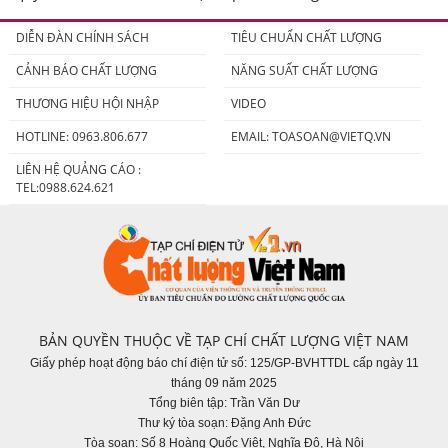
người tiêu dùng
DIỄN ĐÀN CHÍNH SÁCH
TIÊU CHUẨN CHẤT LƯỢNG
CẢNH BÁO CHẤT LƯỢNG
NĂNG SUẤT CHẤT LƯỢNG
THƯƠNG HIỆU HỘI NHẬP
VIDEO
HOTLINE: 0963.806.677
EMAIL:
TOASOAN@VIETQ.VN
LIÊN HỆ QUẢNG CÁO :
TEL:0988.624.621
BẢN QUYỀN THUỘC VỀ TẠP CHÍ CHẤT LƯỢNG VIỆT NAM
Giấy phép hoạt động báo chí điện tử số: 125/GP-BVHTTDL cấp ngày 11
tháng 09 năm 2025
Tổng biên tập: Trần Văn Dư
Thư ký tòa soạn: Đặng Anh Đức
Tòa soạn: Số 8 Hoàng Quốc Việt, Nghĩa Đô, Hà Nội