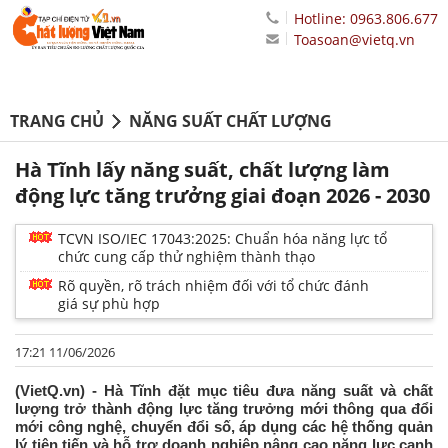
Hotline: 0963.806.677
Toasoan@vietq.vn
TRANG CHỦ
NĂNG SUẤT CHẤT LƯỢNG
Hà Tĩnh lấy năng suất, chất lượng làm
động lực tăng trưởng giai đoạn 2026 - 2030
TCVN ISO/IEC 17043:2025: Chuẩn hóa năng lực tổ
chức cung cấp thử nghiệm thành thạo
Rõ quyền, rõ trách nhiệm đối với tổ chức đánh
giá sự phù hợp
17:21 11/06/2026
(VietQ.vn) - Hà Tĩnh đặt mục tiêu đưa năng suất và chất
lượng trở thành động lực tăng trưởng mới thông qua đổi
mới công nghệ, chuyển đổi số, áp dụng các hệ thống quản
lý tiên tiến và hỗ trợ doanh nghiệp nâng cao năng lực cạnh