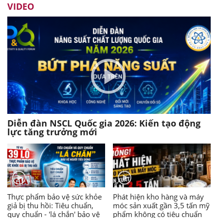
VIDEO
Diễn đàn NSCL Quốc gia 2026: Kiến tạo động
lực tăng trưởng mới
Thực phẩm bảo vệ sức khỏe
Phát hiện kho hàng và máy
giả bị thu hồi: Tiêu chuẩn,
móc sản xuất gần 3,5 tấn mỹ
quy chuẩn - 'lá chắn' bảo vệ
phẩm không có tiêu chuẩn