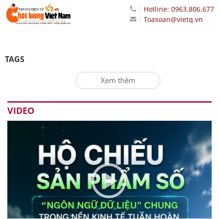
Hotline: 0963.806.677
Toasoan@vietq.vn
TAGS
Xem thêm
VIDEO