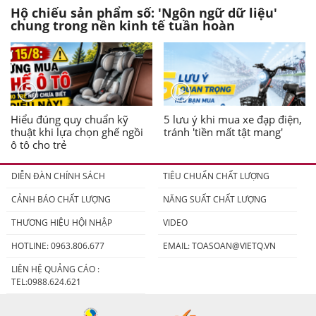
Hộ chiếu sản phẩm số: 'Ngôn ngữ dữ liệu'
chung trong nền kinh tế tuần hoàn
Hiểu đúng quy chuẩn kỹ
5 lưu ý khi mua xe đạp điện,
thuật khi lựa chọn ghế ngồi
tránh 'tiền mất tật mang'
ô tô cho trẻ
DIỄN ĐÀN CHÍNH SÁCH
TIÊU CHUẨN CHẤT LƯỢNG
CẢNH BÁO CHẤT LƯỢNG
NĂNG SUẤT CHẤT LƯỢNG
THƯƠNG HIỆU HỘI NHẬP
VIDEO
HOTLINE: 0963.806.677
EMAIL:
TOASOAN@VIETQ.VN
LIÊN HỆ QUẢNG CÁO :
TEL:0988.624.621