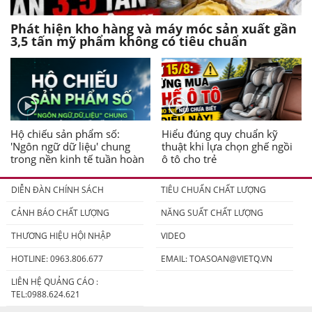
Phát hiện kho hàng và máy móc sản xuất gần
3,5 tấn mỹ phẩm không có tiêu chuẩn
Hộ chiếu sản phẩm số:
Hiểu đúng quy chuẩn kỹ
'Ngôn ngữ dữ liệu' chung
thuật khi lựa chọn ghế ngồi
trong nền kinh tế tuần hoàn
ô tô cho trẻ
DIỄN ĐÀN CHÍNH SÁCH
TIÊU CHUẨN CHẤT LƯỢNG
CẢNH BÁO CHẤT LƯỢNG
NĂNG SUẤT CHẤT LƯỢNG
THƯƠNG HIỆU HỘI NHẬP
VIDEO
HOTLINE: 0963.806.677
EMAIL:
TOASOAN@VIETQ.VN
LIÊN HỆ QUẢNG CÁO :
TEL:0988.624.621