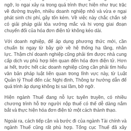
ngỡ, lo ngại xảy ra trong quá trình thực hiện như trục trặc
về đường truyền, nhiều doanh nghiệp nhỏ và vừa e ngại
phát sinh chi phí, gây tốn kém. Về việc này chắc chắn sẽ
có giải pháp giải tỏa vướng mắc và hi vọng giai đoạn
chuyển đổi của hóa đơn điện tử không kéo dài.
Với doanh nghiệp, để áp dụng phương thức mới, cần
chuẩn bị ngay từ bây giờ về hệ thống hạ tầng, nhân
lực. Thậm chí doanh nghiệp cũng phải tìm được nhà cung
cấp dịch vụ phù hợp liên quan đến hóa đơn điện tử. Hơn
ai hết, trước hết các doanh nghiệp cũng cần phải tìm hiểu
văn bản pháp luật liên quan trong lĩnh vực này, từ Luật
Quản lý Thuế đến các Nghị định, Thông tư hướng dẫn để
quá trình áp dụng không bị sai lầm, bỡ ngỡ.
Hiện ngành Thuế đang nỗ lực tuyên truyền, có nhiều
chương trình hỗ trợ người nộp thuế có thể dễ dàng nắm
bắt và thực hiện hóa đơn điện tử một cách thành thạo.
Ngoài ra, cách tiếp cận và bước đi của ngành Tài chính và
ngành Thuế cũng rất phù hợp. Tổng cục Thuế đã xây