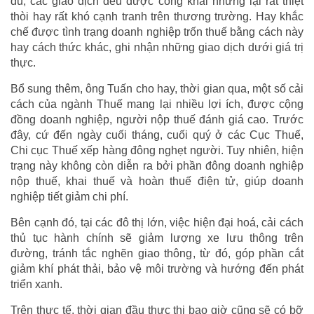
đủ, các giao dịch đều được công khai nhưng lại rất thiệt
thòi hay rất khó cạnh tranh trên thương trường. Hay khắc
chế được tình trạng doanh nghiệp trốn thuế bằng cách này
hay cách thức khác, ghi nhận những giao dịch dưới giá trị
thực.
Bổ sung thêm, ông Tuấn cho hay, thời gian qua, một số cải
cách của ngành Thuế mang lại nhiều lợi ích, được cộng
đồng doanh nghiệp, người nộp thuế đánh giá cao. Trước
đây, cứ đến ngày cuối tháng, cuối quý ở các Cục Thuế,
Chi cục Thuế xếp hàng đông nghẹt người. Tuy nhiên, hiện
trạng này không còn diễn ra bởi phần đông doanh nghiệp
nộp thuế, khai thuế và hoàn thuế điện tử, giúp doanh
nghiệp tiết giảm chi phí.
Bên cạnh đó, tại các đô thị lớn, việc hiện đại hoá, cải cách
thủ tục hành chính sẽ giảm lượng xe lưu thông trên
đường, tránh tắc nghẽn giao thông, từ đó, góp phần cắt
giảm khí phát thải, bảo vệ môi trường và hướng đến phát
triển xanh.
Trên thực tế, thời gian đầu thực thi bao giờ cũng sẽ có bỡ