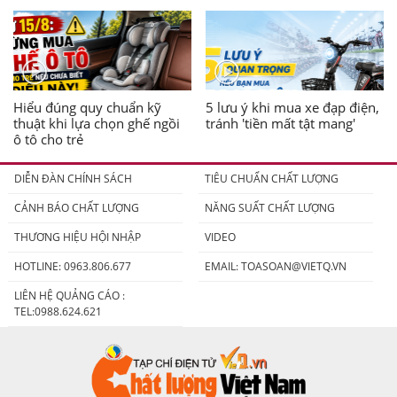
Hiểu đúng quy chuẩn kỹ
5 lưu ý khi mua xe đạp điện,
thuật khi lựa chọn ghế ngồi
tránh 'tiền mất tật mang'
ô tô cho trẻ
DIỄN ĐÀN CHÍNH SÁCH
TIÊU CHUẨN CHẤT LƯỢNG
CẢNH BÁO CHẤT LƯỢNG
NĂNG SUẤT CHẤT LƯỢNG
THƯƠNG HIỆU HỘI NHẬP
VIDEO
HOTLINE: 0963.806.677
EMAIL:
TOASOAN@VIETQ.VN
LIÊN HỆ QUẢNG CÁO :
TEL:0988.624.621