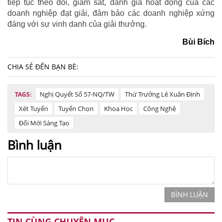
tiếp tục theo dõi, giám sát, đánh giá hoạt động của các
doanh nghiệp đạt giải, đảm bảo các doanh nghiệp xứng
đáng với sự vinh danh của giải thưởng​.
Bùi Bích
CHIA SẺ ĐẾN BẠN BÈ:
Nghị Quyết Số 57-NQ/TW
Thứ Trưởng Lê Xuân Định
TAGS:
Xét Tuyển
Tuyển Chọn
Khoa Học
Công Nghệ
Đổi Mới Sáng Tạo
Bình luận
BÌNH LUẬN
TIN CÙNG CHUYÊN MỤC