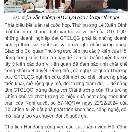
Đại diện Văn phòng GTCLQG báo cáo tại Hội nghị
Phát biểu kết luận tại cuộc họp, Thứ trưởng Lê Xuân Định
một lần nữa khẳng định vai trò và vị thế của GTCLQG,
những doanh nghiệp đạt GTCLQG phải là những doanh
nghiệp thực sự xuất sắc và được ghi nhận xứng đáng​.
Giao cho Cơ quan Thường trực tiếp thu các ý kiến của Hội
đồng trong cuộc họp lần này để tiếp tục hoàn thiện hồ sơ,
lấy ý kiến các đơn vị liên quan để đảm bảo tính chặt chẽ
trong khâu xét duyệt. Đồng thời, đề nghị Cơ quan Thường
trực GTCLQG nghiên cứu, đổi mới cơ chế, phương pháp
triển khai, mở rộng quy mô, đối tượng tham dự, ... để nâng
tầm GTCLQG, xứng đáng với Giải thưởng của Thủ tướng
Chính phủ về chất lượng và hiệu quả hoạt động theo tinh
thần của Nghị quyết số 57-NQ/TW ngày 22/12/2024 của
Bộ Chính trị về đột phá phát triển khoa học, công nghệ, đổi
mới sáng tạo và chuyển đổi số quốc gia.
Chủ tịch Hội đồng cũng yêu cầu các thành viên Hội đồng