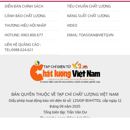
DIỄN ĐÀN CHÍNH SÁCH
TIÊU CHUẨN CHẤT LƯỢNG
CẢNH BÁO CHẤT LƯỢNG
NĂNG SUẤT CHẤT LƯỢNG
THƯƠNG HIỆU HỘI NHẬP
VIDEO
HOTLINE: 0963.806.677
EMAIL:
TOASOAN@VIETQ.VN
LIÊN HỆ QUẢNG CÁO :
TEL:0988.624.621
BẢN QUYỀN THUỘC VỀ TẠP CHÍ CHẤT LƯỢNG VIỆT NAM
Giấy phép hoạt động báo chí điện tử số: 125/GP-BVHTTDL cấp ngày 11
tháng 09 năm 2025
Tổng biên tập: Trần Văn Dư
Thư ký tòa soạn: Đặng Anh Đức
Tòa soạn: Số 8 Hoàng Quốc Việt, Nghĩa Đô, Hà Nội