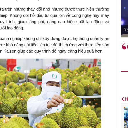
 dựa trên những thay đổi nhỏ nhưng được thực hiện thường
hiệp. Không đòi hỏi đầu tư quá lớn về công nghệ hay máy
uy trình, giảm lãng phí, nâng cao hiệu suất lao động và
ó Viện trưởng
ười lao động.
T
doanh nghiệp không chỉ xây dựng được hệ thống quản lý an
ệc phải làm
Việc sử dụng hiệu quả chính
c khả năng cải tiến liên tục để thích ứng với thực tiễn sản
và trên thực tế
sách tài khóa không chỉ mang ý
còn Kaizen giúp các quy trình đó ngày càng hiệu quả hơn.
 hành như tăng
nghĩa hỗ trợ ngắn hạn mà còn
a học công
đóng vai trò tạo nền tảng cho
 các cơ chế
tăng trưởng bền vững dài hạn.
i mới sáng tạo,
CH