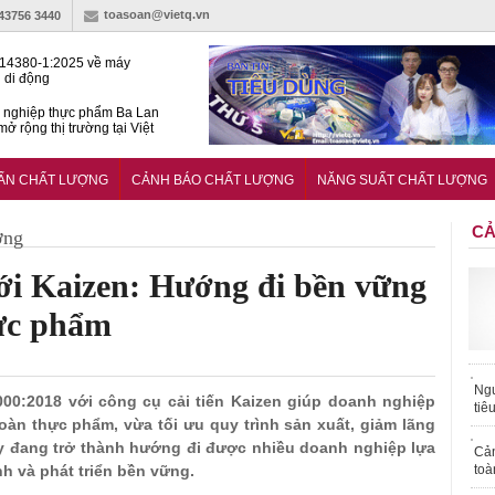
toasoan@vietq.vn
-43756 3440
14380-1:2025 về máy
 di động
 nghiệp thực phẩm Ba Lan
ở rộng thị trường tại Việt
huẩn quốc gia hỗ trợ doanh
 chinh phục thị trường halal
UẨN CHẤT LƯỢNG
CẢNH BÁO CHẤT LƯỢNG
NĂNG SUẤT CHẤT LƯỢNG
CẢ
ợng
ới Kaizen: Hướng đi bền vững
ực phẩm
Ngư
2000:2018 với công cụ cải tiến Kaizen giúp doanh nghiệp
tiê
oàn thực phẩm, vừa tối ưu quy trình sản xuất, giảm lãng
y đang trở thành hướng đi được nhiều doanh nghiệp lựa
Cả
h và phát triển bền vững.
toà