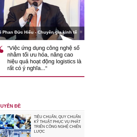
Ông Hoàng Quang Phòn
S Phan Đức Hiếu - Chuyên gia kinh tế
VCCI
"Việc ứng dụng công nghệ số
""Theo tôi, cần 
nhằm tối ưu hóa, nâng cao
gốc rễ về nhận
hiệu quả hoạt động logistics là
nghiệp cần coi
rất có ý nghĩa..."
động hài hoà là
triển..."
UYÊN ĐỀ
TIÊU CHUẨN, QUY CHUẨN
KỸ THUẬT PHỤC VỤ PHÁT
TRIỂN CÔNG NGHỆ CHIẾN
LƯỢC