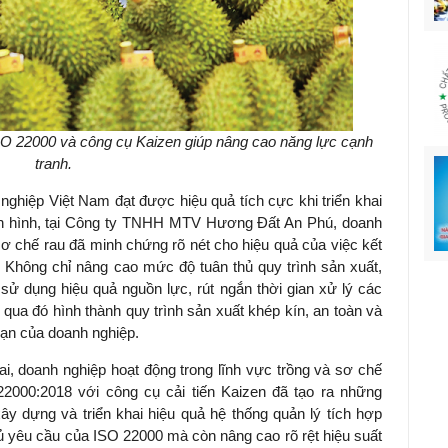
SO 22000 và công cụ Kaizen giúp nâng cao năng lực cạnh
tranh.
nghiệp Việt Nam đạt được hiệu quả tích cực khi triển khai
iển hình, tại Công ty TNHH MTV Hương Đất An Phú, doanh
sơ chế rau đã minh chứng rõ nét cho hiệu quả của việc kết
Không chỉ nâng cao mức độ tuân thủ quy trình sản xuất,
 sử dụng hiệu quả nguồn lực, rút ngắn thời gian xử lý các
 qua đó hình thành quy trình sản xuất khép kín, an toàn và
 hạn của doanh nghiệp.
i, doanh nghiệp hoạt động trong lĩnh vực trồng và sơ chế
22000:2018 với công cụ cải tiến Kaizen đã tạo ra những
ây dựng và triển khai hiệu quả hệ thống quản lý tích hợp
đủ yêu cầu của ISO 22000 mà còn nâng cao rõ rệt hiệu suất