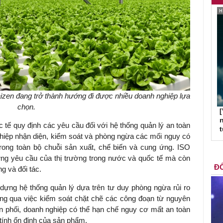
aizen đang trở thành hướng đi được nhiều doanh nghiệp lựa
chọn.
[
n
 tế quy định các yêu cầu đối với hệ thống quản lý an toàn
hiệp nhận diện, kiểm soát và phòng ngừa các mối nguy có
ong toàn bộ chuỗi sản xuất, chế biến và cung ứng. ISO
ng yêu cầu của thị trường trong nước và quốc tế mà còn
ĐỐ
g và đối tác.
dựng hệ thống quản lý dựa trên tư duy phòng ngừa rủi ro
hông qua việc kiểm soát chặt chẽ các công đoạn từ nguyên
ân phối, doanh nghiệp có thể hạn chế nguy cơ mất an toàn
 tính ổn định của sản phẩm.