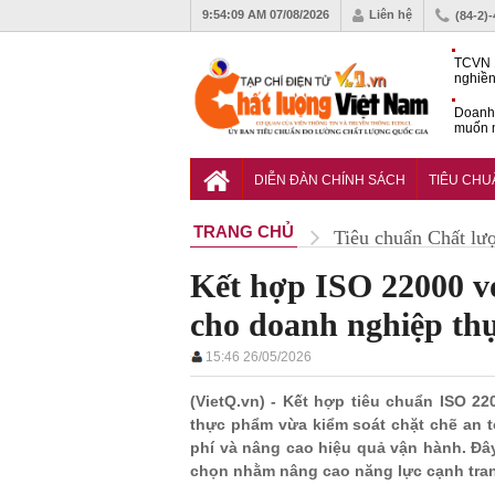
9:54:11 AM
07/08/2026
Liên hệ
(84-2)
TCVN 
nghiền
Doanh
muốn m
Nam
Tiêu c
nghiệp
DIỄN ĐÀN CHÍNH SÁCH
TIÊU CH
TRANG CHỦ
Tiêu chuẩn Chất lư
Kết hợp ISO 22000 v
cho doanh nghiệp th
15:46 26/05/2026
(VietQ.vn) - Kết hợp tiêu chuẩn ISO 2
thực phẩm vừa kiểm soát chặt chẽ an t
phí và nâng cao hiệu quả vận hành. Đâ
chọn nhằm nâng cao năng lực cạnh tran