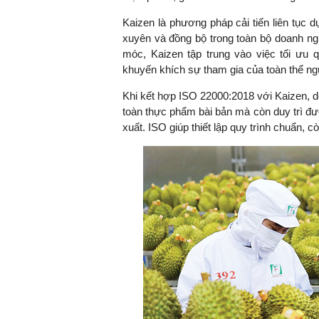
Kaizen là phương pháp cải tiến liên tục
xuyên và đồng bộ trong toàn bộ doanh ng
móc, Kaizen tập trung vào việc tối ưu q
TS. Nguyễn Đức Độ - Ph
khuyến khích sự tham gia của toàn thể ng
Viện Kinh tế Tài chính
Khi kết hợp ISO 22000:2018 với Kaizen, 
"Có rất nhiều vi
toàn thực phẩm bài bản mà còn duy trì đượ
ngay từ bây giờ 
xuất. ISO giúp thiết lập quy trình chuẩn, 
đang được tiến
đầu tư cho kho
nghệ; ban hành
khuyến khích đổ
khởi nghiệp..."