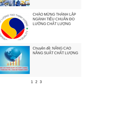
CHÀO MỪNG THÀNH LẬP
NGÀNH TIÊU CHUẨN ĐO
LƯỜNG CHẤT LƯỢNG
Chuyên đề: NÂNG CAO
NĂNG SUẤT CHẤT LƯỢNG
1
2
3