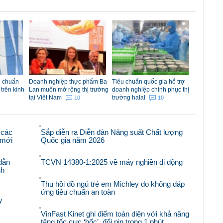
u chuẩn
Doanh nghiệp thực phẩm Ba
Tiêu chuẩn quốc gia hỗ trợ
 trên kính
Lan muốn mở rộng thị trường
doanh nghiệp chinh phục thị
tại Việt Nam
trường halal
10
10
 các
Sắp diễn ra Diễn đàn Năng suất Chất lượng
i mới
Quốc gia năm 2026
dẫn
TCVN 14380-1:2025 về máy nghiền di động
nh
Thu hồi đồ ngủ trẻ em Michley do không đáp
ứng tiêu chuẩn an toàn
y
VinFast Kinet ghi điểm toàn diện với khả năng
tăng tốc cực ‘bốc’, đổi pin trong 1 phút