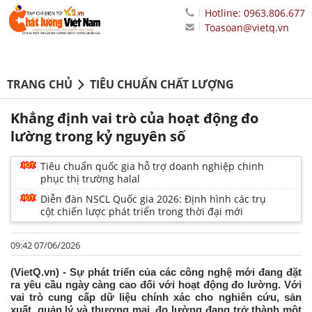
Hotline: 0963.806.677
Toasoan@vietq.vn
TRANG CHỦ
TIÊU CHUẨN CHẤT LƯỢNG
Khẳng định vai trò của hoạt động đo
lường trong kỷ nguyên số
Tiêu chuẩn quốc gia hỗ trợ doanh nghiệp chinh
phục thị trường halal
Diễn đàn NSCL Quốc gia 2026: Định hình các trụ
cột chiến lược phát triển trong thời đại mới
09:42 07/06/2026
(VietQ.vn) - Sự phát triển của các công nghệ mới đang đặt
ra yêu cầu ngày càng cao đối với hoạt động đo lường. Với
vai trò cung cấp dữ liệu chính xác cho nghiên cứu, sản
xuất, quản lý và thương mại, đo lường đang trở thành một