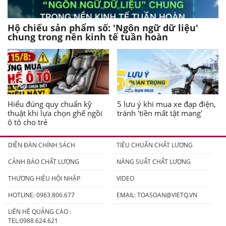
Hộ chiếu sản phẩm số: 'Ngôn ngữ dữ liệu'
chung trong nền kinh tế tuần hoàn
Hiểu đúng quy chuẩn kỹ
5 lưu ý khi mua xe đạp điện,
thuật khi lựa chọn ghế ngồi
tránh 'tiền mất tật mang'
ô tô cho trẻ
DIỄN ĐÀN CHÍNH SÁCH
TIÊU CHUẨN CHẤT LƯỢNG
CẢNH BÁO CHẤT LƯỢNG
NĂNG SUẤT CHẤT LƯỢNG
THƯƠNG HIỆU HỘI NHẬP
VIDEO
HOTLINE: 0963.806.677
EMAIL:
TOASOAN@VIETQ.VN
LIÊN HỆ QUẢNG CÁO :
TEL:0988.624.621