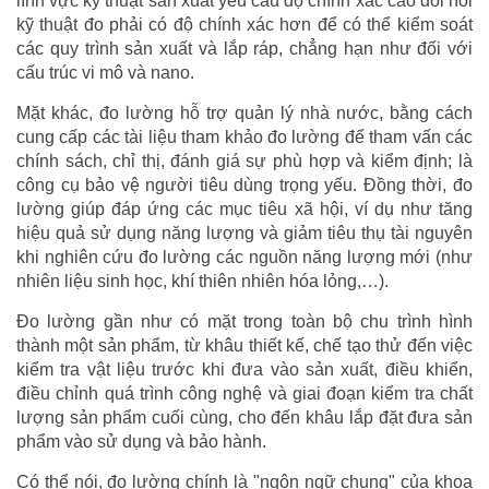
lĩnh vực kỹ thuật sản xuất yêu cầu độ chính xác cao đòi hỏi
kỹ thuật đo phải có độ chính xác hơn để có thể kiểm soát
các quy trình sản xuất và lắp ráp, chẳng hạn như đối với
cấu trúc vi mô và nano.
Mặt khác, đo lường hỗ trợ quản lý nhà nước, bằng cách
cung cấp các tài liệu tham khảo đo lường để tham vấn các
chính sách, chỉ thị, đánh giá sự phù hợp và kiểm định; là
công cụ bảo vệ người tiêu dùng trọng yếu. Đồng thời, đo
lường giúp đáp ứng các mục tiêu xã hội, ví dụ như tăng
hiệu quả sử dụng năng lượng và giảm tiêu thụ tài nguyên
khi nghiên cứu đo lường các nguồn năng lượng mới (như
nhiên liệu sinh học, khí thiên nhiên hóa lỏng,…).
Đo lường gần như có mặt trong toàn bộ chu trình hình
thành một sản phẩm, từ khâu thiết kế, chế tạo thử đến việc
kiểm tra vật liệu trước khi đưa vào sản xuất, điều khiển,
điều chỉnh quá trình công nghệ và giai đoạn kiểm tra chất
lượng sản phẩm cuối cùng, cho đến khâu lắp đặt đưa sản
phẩm vào sử dụng và bảo hành.
Có thể nói, đo lường chính là "ngôn ngữ chung" của khoa