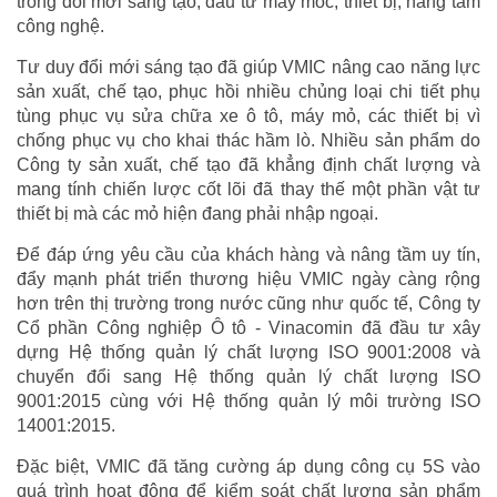
trong đổi mới sáng tạo, đầu tư máy móc, thiết bị, nâng tầm
công nghệ.
Tư duy đổi mới sáng tạo đã giúp VMIC nâng cao năng lực
sản xuất, chế tạo, phục hồi nhiều chủng loại chi tiết phụ
tùng phục vụ sửa chữa xe ô tô, máy mỏ, các thiết bị vì
chống phục vụ cho khai thác hầm lò. Nhiều sản phẩm do
Công ty sản xuất, chế tạo đã khẳng định chất lượng và
mang tính chiến lược cốt lõi đã thay thế một phần vật tư
thiết bị mà các mỏ hiện đang phải nhập ngoại.
Để đáp ứng yêu cầu của khách hàng và nâng tầm uy tín,
đẩy mạnh phát triển thương hiệu VMIC ngày càng rộng
hơn trên thị trường trong nước cũng như quốc tế, Công ty
Cổ phần Công nghiệp Ô tô - Vinacomin đã đầu tư xây
dựng Hệ thống quản lý chất lượng ISO 9001:2008 và
chuyển đổi sang Hệ thống quản lý chất lượng ISO
9001:2015 cùng với Hệ thống quản lý môi trường ISO
14001:2015.
Đặc biệt, VMIC đã tăng cường áp dụng công cụ 5S vào
quá trình hoạt động để kiểm soát chất lượng sản phẩm