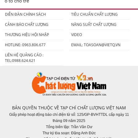
ô tô cho trẻ
DIỄN ĐÀN CHÍNH SÁCH
TIÊU CHUẨN CHẤT LƯỢNG
CẢNH BÁO CHẤT LƯỢNG
NĂNG SUẤT CHẤT LƯỢNG
THƯƠNG HIỆU HỘI NHẬP
VIDEO
HOTLINE: 0963.806.677
EMAIL:
TOASOAN@VIETQ.VN
LIÊN HỆ QUẢNG CÁO :
TEL:0988.624.621
BẢN QUYỀN THUỘC VỀ TẠP CHÍ CHẤT LƯỢNG VIỆT NAM
Giấy phép hoạt động báo chí điện tử số: 125/GP-BVHTTDL cấp ngày 11
tháng 09 năm 2025
Tổng biên tập: Trần Văn Dư
Thư ký tòa soạn: Đặng Anh Đức