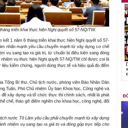
tháng triển khai thực hiện Nghị quyết số 57-NQ/TW.
sơ kết 1 năm 6 tháng triển khai thực hiện Nghị quyết số 57-
Lâm nhấn mạnh yêu cầu chuyển mạnh từ xây dựng cơ chế
m vụ sang tạo ra giá trị, từ chuẩn bị điều kiện sang đóng
ác nhiệm vụ thực hiện Nghị quyết 57-NQ/TW chỉ được coi là
 liệu kiểm chứng, người dùng thực tế và hiệu quả đo đếm
s
t
ủa Tổng Bí thư, Chủ tịch nước, phóng viên Báo Nhân Dân
ơng Tuấn, Phó Chủ nhiệm Ủy ban Khoa học, Công nghệ và
đề xây dựng và tổ chức thực thi chính sách, nhất là phát
ĐỐ
 thể chế, tháo gỡ điểm nghẽn cho khoa học, công nghệ, đổi
 tịch nước Tô Lâm yêu cầu phải chuyển mạnh từ xây dựng
nh nhiệm vụ sang tạo ra giá trị và đóng góp trực tiếp cho