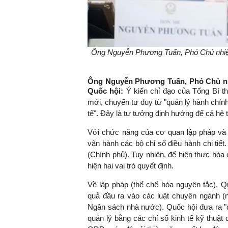
Ông Nguyễn Phương Tuấn, Phó Chủ nhiệ
Ông Nguyễn Phương Tuấn, Phó Chủ nh
Quốc hội:
Ý kiến chỉ đạo của Tổng Bí t
mới, chuyển tư duy từ "quản lý hành chính 
tế". Đây là tư tưởng định hướng để cả hệ t
Với chức năng của cơ quan lập pháp và g
vận hành các bộ chỉ số điều hành chi tiế
(Chính phủ). Tuy nhiên, để hiện thực hóa
hiện hai vai trò quyết định.
Về lập pháp (thể chế hóa nguyên tắc), Q
quả đầu ra vào các luật chuyên ngành (
Ngân sách nhà nước). Quốc hội đưa ra "đặ
quản lý bằng các chỉ số kinh tế kỹ thuật 