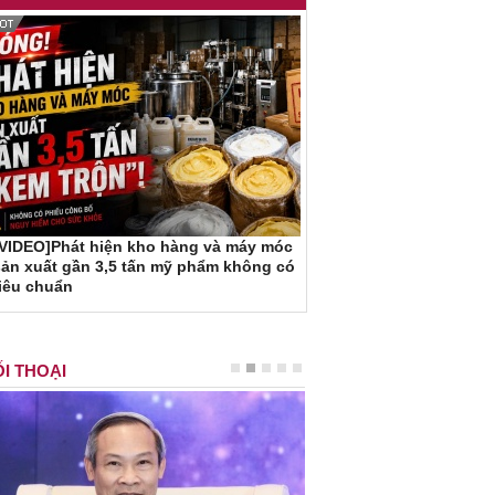
[VIDEO]Phát hiện kho hàng và máy móc
ản xuất gần 3,5 tấn mỹ phẩm không có
iêu chuẩn
I THOẠI