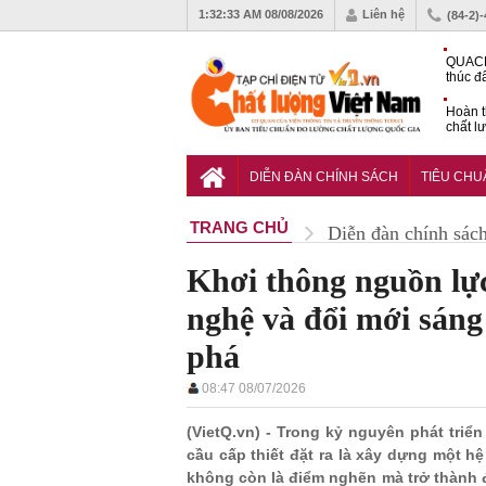
1:32:34 AM
08/08/2026
Liên hệ
(84-2)
QUACE
thúc đ
chứng
Hoàn t
chất l
hóa cô
TCVN 
nghiền
DIỄN ĐÀN CHÍNH SÁCH
TIÊU CH
TRANG CHỦ
Diễn đàn chính sác
Khơi thông nguồn lực
nghệ và đổi mới sáng
phá
08:47 08/07/2026
(VietQ.vn) - Trong kỷ nguyên phát triể
cầu cấp thiết đặt ra là xây dựng một hệ
không còn là điểm nghẽn mà trở thành 