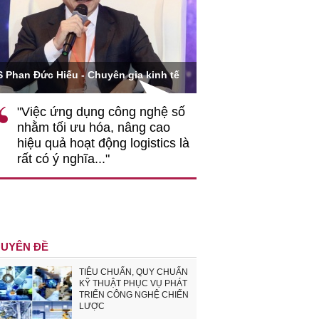
Ông Hoàng Quang Phòn
S Phan Đức Hiếu - Chuyên gia kinh tế
VCCI
"Việc ứng dụng công nghệ số
""Theo tôi, cần 
nhằm tối ưu hóa, nâng cao
gốc rễ về nhận
hiệu quả hoạt động logistics là
nghiệp cần coi
rất có ý nghĩa..."
động hài hoà là
triển..."
UYÊN ĐỀ
TIÊU CHUẨN, QUY CHUẨN
KỸ THUẬT PHỤC VỤ PHÁT
TRIỂN CÔNG NGHỆ CHIẾN
LƯỢC