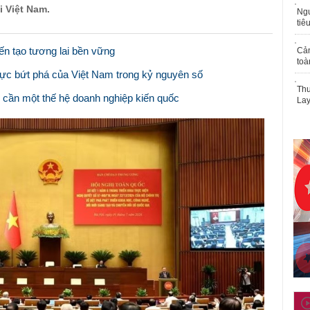
i Việt Nam.
Ngư
tiê
ến tạo tương lai bền vững
Cả
toà
ực bứt phá của Việt Nam trong kỷ nguyên số
Thu
 cần một thế hệ doanh nghiệp kiến quốc
Lay