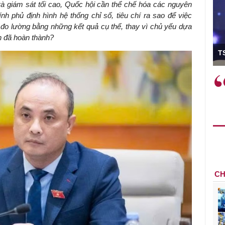
và giám sát tối cao, Quốc hội cần thể chế hóa các nguyên
h phủ định hình hệ thống chỉ số, tiêu chí ra sao để việc
o lường bằng những kết quả cụ thể, thay vì chủ yếu dựa
n đã hoàn thành?
ó Viện trưởng
T
ệc phải làm
Việc sử dụng hiệu quả chính
và trên thực tế
sách tài khóa không chỉ mang ý
 hành như tăng
nghĩa hỗ trợ ngắn hạn mà còn
a học công
đóng vai trò tạo nền tảng cho
 các cơ chế
tăng trưởng bền vững dài hạn.
i mới sáng tạo,
CH