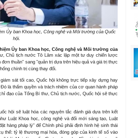
m Ủy ban Khoa học, Công nghệ và Môi trường của Quốc
hội.
iệm Ủy ban Khoa học, Công nghệ và Môi trường của
hư, Chủ tịch nước Tô Lâm xác lập một tư duy chiến lược
đơn thuần" sang "quản trị dựa trên hiệu quả và giá trị thực
hống chính trị cùng thay đổi.
iám sát tối cao, Quốc hội không trực tiếp xây dựng hay
t. Đó là thẩm quyền và trách nhiệm của cơ quan hành pháp
 chỉ đạo của Tổng Bí thư, Chủ tịch nước, Quốc hội sẽ thực
uốc hội sẽ luật hóa các nguyên tắc đánh giá dựa trên kết
như Luật Khoa học, công nghệ và đổi mới sáng tạo, Luật
t hàng pháp lý" để Chính phủ phải định hình hệ sinh thái
cụ thể: tỷ lệ thương mại hóa, đóng góp của kinh tế số vào