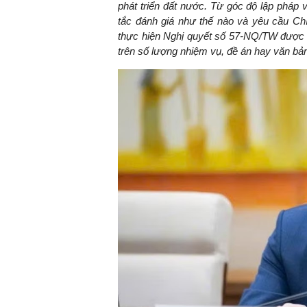
phát triển đất nước. Từ góc độ lập pháp 
tắc đánh giá như thế nào và yêu cầu Chín
thực hiện Nghị quyết số 57-NQ/TW được đ
trên số lượng nhiệm vụ, đề án hay văn bả
TS. Nguyễn Đức Độ - Ph
Viện Kinh tế Tài chính
"Có rất nhiều vi
ngay từ bây giờ 
đang được tiến
đầu tư cho kho
nghệ; ban hành
khuyến khích đổ
khởi nghiệp..."