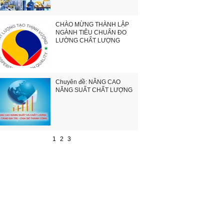
CHÀO MỪNG THÀNH LẬP
NGÀNH TIÊU CHUẨN ĐO
LƯỜNG CHẤT LƯỢNG
Chuyên đề: NÂNG CAO
NĂNG SUẤT CHẤT LƯỢNG
1
2
3