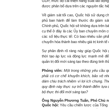
GDP, mức độ cải thiện năng suất lao động
được phân bổ dựa trên các nguyên tắc hiệ
Về giám sát tối cao, Quốc hội sử dụng c
phủ ban hành để làm thước đo giám sát
Chính phủ, Quốc hội sẽ không dựa trên bá
cụ thể ở đây là các Ủy ban chuyên môn củ
các số liệu thực tế: Có bao nhiêu sản p
chuyển hóa thành bao nhiêu giá trị kinh t
Sự phân định rõ ràng này giúp Quốc hội g
thời tạo áp lực và động lực mạnh mẽ để
quản trị đổi mới sáng tạo theo đúng tinh 
Phóng viên:
Một trong những yêu cầu q
phải có cơ chế khuyến khích, bảo vệ n
dám chịu trách nhiệm vì lợi ích chung. Th
quy định này thực sự trở thành điểm tựa
bộ thực thi đổi mới sáng tạo?
Ông Nguyễn Phương Tuấn, Phó Chủ nh
Quốc hội:
Yêu cầu chiến lược của Tổng 