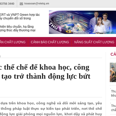
toasoan@vietq.vn
-43756 3440
RT và VNPT Green hợp tác
ẩy chuyển đổi số trong
 nhận nông nghiệp
hiện tiêu chuẩn, hạ tầng
ượng thúc đẩy thương mại
ng nghệ chiến lược
14380-1:2025 về máy
 di động
UẨN CHẤT LƯỢNG
CẢNH BÁO CHẤT LƯỢNG
NĂNG SUẤT CHẤT LƯỢNG
CẢ
h
 thể chế để khoa học, công
 tạo trở thành động lực bứt
Thu
tiê
n dựa trên khoa học, công nghệ và đổi mới sáng tạo, yêu
Thu
 thống pháp luật thực sự kiến tạo phát triển, nơi thể chế
chấ
động lực giải phóng mọi nguồn lực, khơi dậy và phát huy