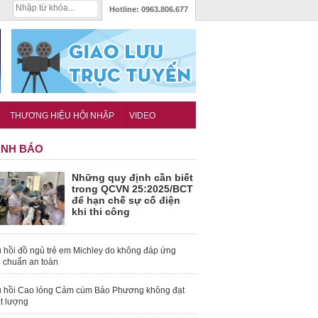
Hotline:
0963.806.677
THƯƠNG HIỆU HỘI NHẬP
VIDEO
NH BÁO
Những quy định cần biết
trong QCVN 25:2025/BCT
để hạn chế sự cố điện
khi thi công
 hồi đồ ngủ trẻ em Michley do không đáp ứng
u chuẩn an toàn
 hồi Cao lỏng Cảm cúm Bảo Phương không đạt
t lượng