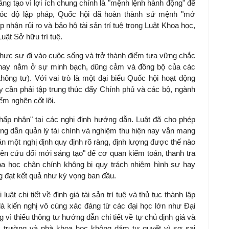
g tạo vì lợi ích chung chính là "mệnh lệnh hành động" để
 góc độ lập pháp, Quốc hội đã hoàn thành sứ mệnh "mở
 nhận rủi ro và bảo hộ tài sản trí tuệ trong Luật Khoa học,
uật Sở hữu trí tuệ.
 thực sự đi vào cuộc sống và trở thành điểm tựa vững chắc
n nay nằm ở sự minh bạch, dũng cảm và đồng bộ của các
hông tư). Với vai trò là một đại biểu Quốc hội hoạt động
ấy cần phải tập trung thúc đẩy Chính phủ và các bộ, ngành
ểm nghẽn cốt lõi.
 chấp nhận" tại các nghị định hướng dẫn. Luật đã cho phép
ng dẫn quản lý tài chính và nghiệm thu hiện nay vẫn mang
n một nghị định quy định rõ ràng, định lượng được thế nào
hiên cứu đổi mới sáng tạo" để cơ quan kiểm toán, thanh tra
oa học chân chính không bị quy trách nhiệm hình sự hay
 đạt kết quả như kỳ vọng ban đầu.
ật chi tiết về định giá tài sản trí tuệ và thủ tục thành lập
 là kiến nghị vô cùng xác đáng từ các đại học lớn như Đại
ì thiếu thông tư hướng dẫn chi tiết về tự chủ định giá và
ác trường và nhà khoa học không dám tự quyết vì sợ sai