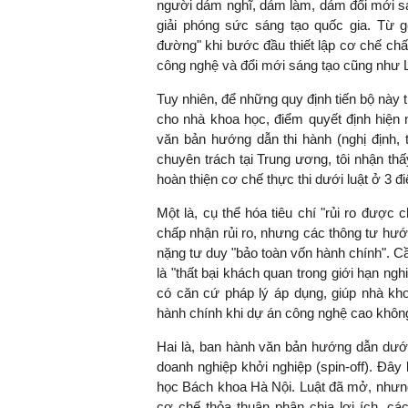
người dám nghĩ, dám làm, dám đổi mới sán
giải phóng sức sáng tạo quốc gia. Từ
đường" khi bước đầu thiết lập cơ chế chấp
công nghệ và đổi mới sáng tạo cũng như L
Tuy nhiên, để những quy định tiến bộ này
cho nhà khoa học, điểm quyết định hiệ
văn bản hướng dẫn thi hành (nghị định, t
chuyên trách tại Trung ương, tôi nhận th
hoàn thiện cơ chế thực thi dưới luật ở 3 đi
Một là, cụ thể hóa tiêu chí "rủi ro được
chấp nhận rủi ro, nhưng các thông tư hướ
nặng tư duy "bảo toàn vốn hành chính". Cầ
là "thất bại khách quan trong giới hạn ng
có căn cứ pháp lý áp dụng, giúp nhà kh
hành chính khi dự án công nghệ cao không
Hai là, ban hành văn bản hướng dẫn dưới lu
doanh nghiệp khởi nghiệp (spin-off). Đây
học Bách khoa Hà Nội. Luật đã mở, nhưng v
cơ chế thỏa thuận phân chia lợi ích, c