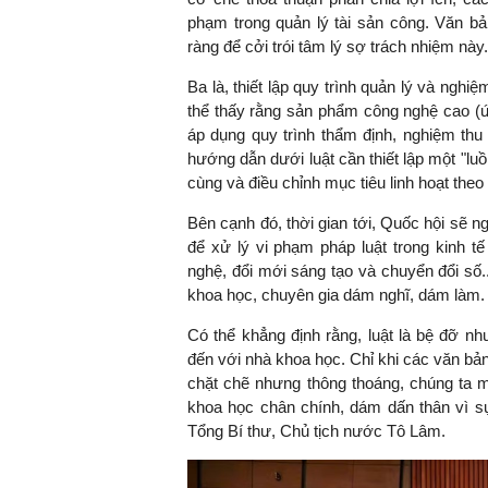
phạm trong quản lý tài sản công. Văn bả
ràng để cởi trói tâm lý sợ trách nhiệm này.
Ba là, thiết lập quy trình quản lý và nghi
thể thấy rằng sản phẩm công nghệ cao (ứn
áp dụng quy trình thẩm định, nghiệm thu
hướng dẫn dưới luật cần thiết lập một "lu
cùng và điều chỉnh mục tiêu linh hoạt theo 
Bên cạnh đó, thời gian tới, Quốc hội sẽ 
để xử lý vi phạm pháp luật trong kinh t
nghệ, đổi mới sáng tạo và chuyển đổi số
khoa học, chuyên gia dám nghĩ, dám làm.
Có thể khẳng định rằng, luật là bệ đỡ n
đến với nhà khoa học. Chỉ khi các văn bản
chặt chẽ nhưng thông thoáng, chúng ta m
khoa học chân chính, dám dấn thân vì sự
Tổng Bí thư, Chủ tịch nước Tô Lâm.