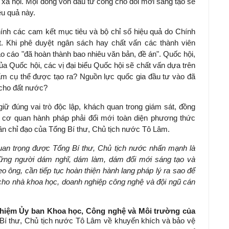
 xã hội. Mọi dòng vốn đầu tư công cho đổi mới sáng tạo sẽ
u quả này.
hính các cam kết mục tiêu và bộ chỉ số hiệu quả do Chính
. Khi phê duyệt ngân sách hay chất vấn các thành viên
o cáo "đã hoàn thành bao nhiêu văn bản, đề án". Quốc hội,
a Quốc hội, các vị đại biểu Quốc hội sẽ chất vấn dựa trên
hẩm cụ thể được tạo ra? Nguồn lực quốc gia đầu tư vào đã
ế cho đất nước?
iữ đúng vai trò độc lập, khách quan trong giám sát, đồng
 cơ quan hành pháp phải đổi mới toàn diện phương thức
thần chỉ đạo của Tổng Bí thư, Chủ tịch nước Tô Lâm.
uan trọng được Tổng Bí thư, Chủ tịch nước nhấn mạnh là
hững người dám nghĩ, dám làm, dám đổi mới sáng tạo và
eo ông, cần tiếp tục hoàn thiện hành lang pháp lý ra sao để
 cho nhà khoa học, doanh nghiệp công nghệ và đội ngũ cán
iệm Ủy ban Khoa học, Công nghệ và Môi trường của
Bí thư, Chủ tịch nước Tô Lâm về khuyến khích và bảo vệ