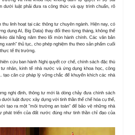
n dưới luật phải đưa ra công thức và quy trình chuẩn, rõ
ệm thu linh hoạt tại các thông tư chuyên ngành. Hiện nay, có
g dụng AI, Big Data) thay đổi theo từng tháng, không thể
 kéo dài hằng năm theo lối mòn hành chính. Các văn bản
ồng xanh" thủ tục, cho phép nghiệm thu theo sản phẩm cuối
thực tế thị trường.
nghiên cứu ban hành Nghị quyết cơ chế, chính sách đặc thù
ế tư nhân, kinh tế nhà nước và ứng dụng khoa học, công
... tạo căn cứ pháp lý vững chắc để khuyến khích các nhà
hưng nghị định, thông tư mới là dòng chảy đưa chính sách
 dưới luật được xây dựng với tinh thần thể chế hóa cụ thể,
ới tạo ra một "môi trường an toàn" để bảo vệ những nhà
 phát triển của đất nước đúng như tinh thần chỉ đạo của