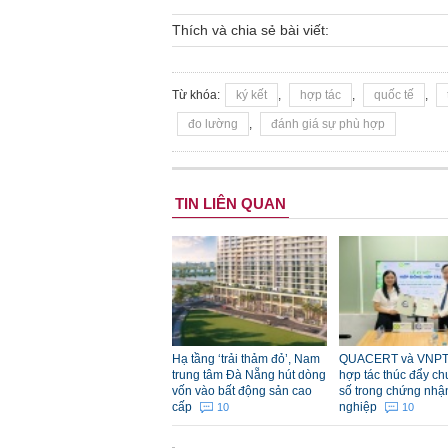
Thích và chia sẻ bài viết:
Từ khóa:
ký kết
,
hợp tác
,
quốc tế
,
đo lường
,
đánh giá sự phù hợp
TIN LIÊN QUAN
Hạ tầng ‘trải thảm đỏ’, Nam
QUACERT và VNPT
trung tâm Đà Nẵng hút dòng
hợp tác thúc đẩy ch
vốn vào bất động sản cao
số trong chứng nhậ
cấp
nghiệp
10
10