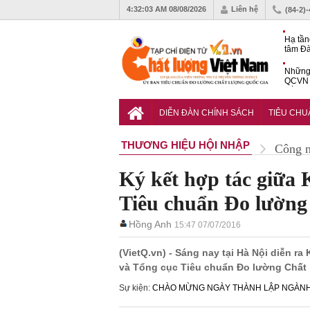
4:32:05 AM
08/08/2026
Liên hệ
(84-2)
Hạ tần
tâm Đà
động s
Những 
QCVN 
cố điện
Diễn đ
Học gi
DIỄN ĐÀN CHÍNH SÁCH
TIÊU CH
giải c
THƯƠNG HIỆU HỘI NHẬP
Công 
Ký kết hợp tác giữa
Tiêu chuẩn Đo lường
Hồng Anh
15:47 07/07/2016
(VietQ.vn) - Sáng nay tại Hà Nội diễn 
và Tổng cục Tiêu chuẩn Đo lường Chất
Sự kiện:
CHÀO MỪNG NGÀY THÀNH LẬP NGÀNH