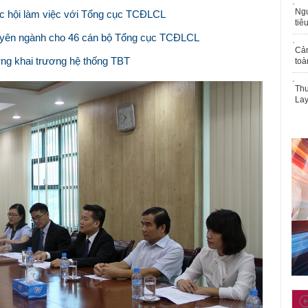
Ngư
 hội làm việc với Tổng cục TCĐLCL
tiê
huyên ngành cho 46 cán bộ Tổng cục TCĐLCL
Cả
ng khai trương hệ thống TBT
toà
Thu
Lay