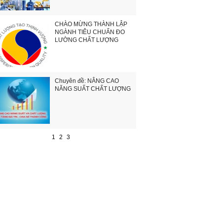
CHÀO MỪNG THÀNH LẬP
NGÀNH TIÊU CHUẨN ĐO
LƯỜNG CHẤT LƯỢNG
Chuyên đề: NÂNG CAO
NĂNG SUẤT CHẤT LƯỢNG
1
2
3