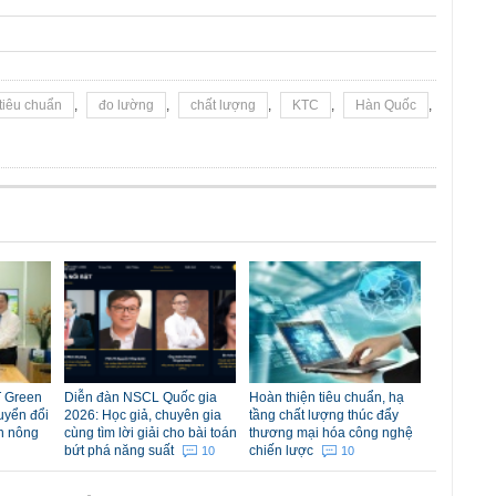
tiêu chuẩn
,
đo lường
,
chất lượng
,
KTC
,
Hàn Quốc
,
 Green
Diễn đàn NSCL Quốc gia
Hoàn thiện tiêu chuẩn, hạ
uyển đổi
2026: Học giả, chuyên gia
tầng chất lượng thúc đẩy
n nông
cùng tìm lời giải cho bài toán
thương mại hóa công nghệ
bứt phá năng suất
chiến lược
10
10