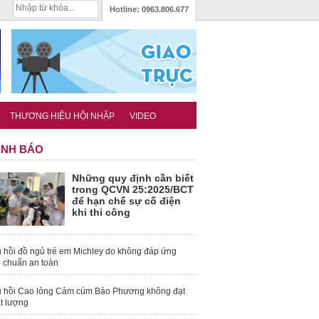
Hotline:
0963.806.677
THƯƠNG HIỆU HỘI NHẬP
VIDEO
NH BÁO
Những quy định cần biết
trong QCVN 25:2025/BCT
để hạn chế sự cố điện
khi thi công
 hồi đồ ngủ trẻ em Michley do không đáp ứng
u chuẩn an toàn
 hồi Cao lỏng Cảm cúm Bảo Phương không đạt
t lượng