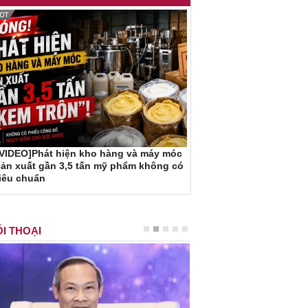
[VIDEO]Phát hiện kho hàng và máy móc
ản xuất gần 3,5 tấn mỹ phẩm không có
iêu chuẩn
I THOẠI