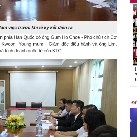
m việc trước khi lễ ký kết diễn ra
diện phía Hàn Quốc có ông Gum Ho Choe - Phó chủ tịch Cơ
 Kweon, Young mum - Giám đốc điều hành và ông Lim,
à kinh doanh quốc tế của KTC.
s
t
ĐỐ