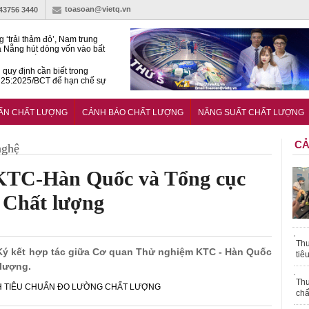
toasoan@vietq.vn
-43756 3440
g ‘trải thảm đỏ’, Nam trung
 Nẵng hút dòng vốn vào bất
ản cao cấp
quy định cần biết trong
25:2025/BCT để hạn chế sự
 khi thi công
àn NSCL Quốc gia 2026:
ả, chuyên gia cùng tìm lời
UẨN CHẤT LƯỢNG
CẢNH BÁO CHẤT LƯỢNG
NĂNG SUẤT CHẤT LƯỢNG
ho bài toán bứt phá năng suất
CẢ
nghệ
 KTC-Hàn Quốc và Tổng cục
 Chất lượng
Thu
ra Ký kết hợp tác giữa Cơ quan Thử nghiệm KTC - Hàn Quốc
tiê
 lượng.
Thu
 TIÊU CHUẨN ĐO LƯỜNG CHẤT LƯỢNG
chấ