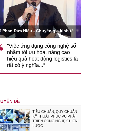
Ông Hoàng Quang Phòn
S Phan Đức Hiếu - Chuyên gia kinh tế
VCCI
"Việc ứng dụng công nghệ số
""Theo tôi, cần 
nhằm tối ưu hóa, nâng cao
gốc rễ về nhận
hiệu quả hoạt động logistics là
nghiệp cần coi
rất có ý nghĩa..."
động hài hoà là
triển..."
UYÊN ĐỀ
TIÊU CHUẨN, QUY CHUẨN
KỸ THUẬT PHỤC VỤ PHÁT
TRIỂN CÔNG NGHỆ CHIẾN
LƯỢC