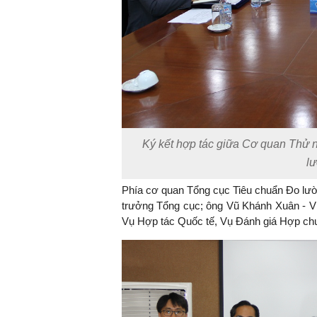
TS. Nguyễn Đức Độ - Ph
Viện Kinh tế Tài chính
"Có rất nhiều vi
ngay từ bây giờ 
đang được tiến
Ký kết hợp tác giữa Cơ quan Thử 
đầu tư cho kho
l
nghệ; ban hành
khuyến khích đổ
Phía cơ quan Tổng cục Tiêu chuẩn Đo lư
khởi nghiệp..."
trưởng Tổng cục; ông Vũ Khánh Xuân - Vi
Vụ Hợp tác Quốc tế, Vụ Đánh giá Hợp chu