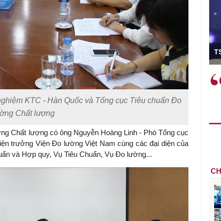
ó Viện trưởng
T
ệc phải làm
Việc sử dụng hiệu quả chính
và trên thực tế
sách tài khóa không chỉ mang ý
 hành như tăng
nghĩa hỗ trợ ngắn hạn mà còn
nghiệm KTC - Hàn Quốc và Tổng cục Tiêu chuẩn Đo
a học công
đóng vai trò tạo nền tảng cho
ường Chất lượng
 các cơ chế
tăng trưởng bền vững dài hạn.
i mới sáng tạo,
ờng Chất lượng có ông Nguyễn Hoàng Linh - Phó Tổng cục
ện trưởng Viện Đo lường Việt Nam cùng các đại diện của
ẩn và Hợp quy, Vụ Tiêu Chuẩn, Vụ Đo lường...
CH