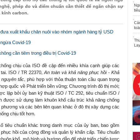
Ngư
nghệ, phép đo và điểm chuẩn cần thiết để ngăn chặn sự
tiê
 kính carbon.
Cả
toà
đưa xuất khẩu chăn nuôi vào nhóm ngành hàng tỷ USD
Thu
n ngừa Covid-19
Lay
không cần tiêm trong điều trị Covid-19
chống chịu của ISO đề cập đến nhiều khía cạnh giúp các
 tai. ISO / TR 22370,
An toàn và khả năng phục hồi - Khả
 nguyên tắc
, phù hợp với thỏa thuận toàn cầu quan trọng
hợp quốc về Phát triển bền vững; Chương trình đô thị mới;
c lập bởi ủy ban kỹ thuật ISO / TC 292, tiêu chuẩn
ISO /
nh được sử dụng làm khuôn khổ cấu trúc khả năng chống
a phương và các bên liên quan khác ở đô thị xây dựng các
ống chịu tốt hơn.
ố tiêu chuẩn khác trong danh mục của ủy ban, bao gồm
 phục hồi của cộng đồng và quản lý khẩn cấp.
Tiêu chuẩn
khuôn khổ, mô hình và hướng dẫn để phát triển chiến lược