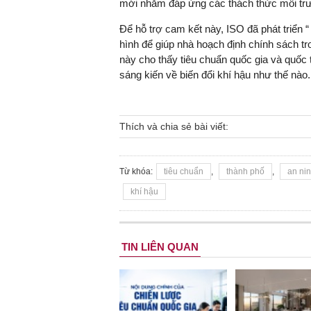
mới nhằm đáp ứng các thách thức môi trư
Để hỗ trợ cam kết này, ISO đã phát triển 
hình để giúp nhà hoạch định chính sách tr
này cho thấy tiêu chuẩn quốc gia và quốc
sáng kiến ​​về biến đổi khí hậu như thế nào.
Thích và chia sẻ bài viết:
Từ khóa:
tiêu chuẩn
,
thành phố
,
an ni
khí hậu
TIN LIÊN QUAN