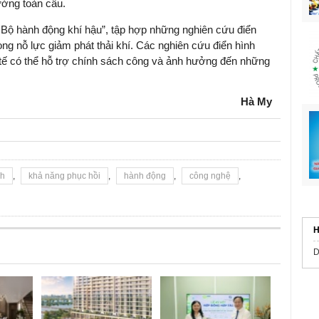
ờng toàn cầu.
“
Bộ hành động khí hậu
”, tập hợp những nghiên cứu điển
ong nỗ lực giảm phát thải khí.
Các nghiên cứu điển hình
 tế có thể hỗ trợ chính sách công và ảnh hưởng đến những
Hà My
nh
,
khả năng phục hồi
,
hành động
,
công nghệ
,
H
D