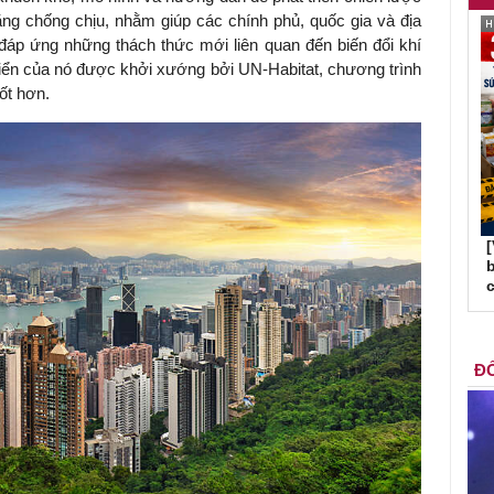
ăng chống chịu, nhằm giúp các chính phủ, quốc gia và địa
áp ứng những thách thức mới liên quan đến biến đổi khí
riển của nó được khởi xướng bởi
UN-Habitat
, chương trình
tốt hơn.
b
c
ĐỐ