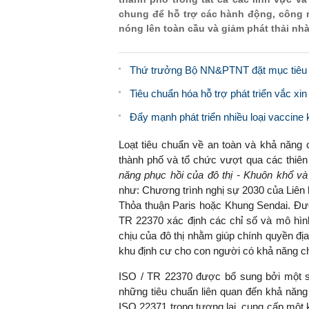
chung để hỗ trợ các hành động, công 
nóng lên toàn cầu và giảm phát thải nhà
Thứ trưởng Bộ NN&PTNT đặt mục tiêu 
Tiêu chuẩn hóa hỗ trợ phát triển vắc xi
Đẩy mạnh phát triển nhiều loại vaccine 
Loạt tiêu chuẩn về an toàn và khả năng 
thành phố và tổ chức vượt qua các thiên
năng phục hồi của đô thị - Khuôn khổ và
như: Chương trình nghị sự 2030 của Liên 
Thỏa thuận Paris hoặc Khung Sendai. Đượ
TR 22370
xác định các chỉ số và mô hì
chịu của đô thị nhằm giúp chính quyền đị
khu định cư cho con người có khả năng ch
ISO / TR 22370 được bổ sung bởi một s
những tiêu chuẩn liên quan đến khả năng
ISO 22371
trong tương lai
, cung cấp một 