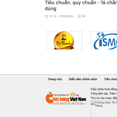
Tiêu chuẩn, quy chuẩn - 'lá chắ
dùng
10:31 - 07/08/2026
30
Trang chủ
Diễn đàn chính sách
Tiêu chu
Giấy phép hoạt động
Tổng biên tập:
Trần
Thư ký tòa soạn:
Đặ