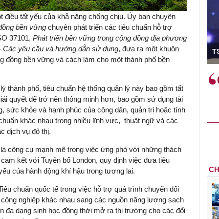
t điều tất yếu của khả năng chống chịu
.
Ủy ban chuyên
 đồng bền vững
chuyên phát triển các tiêu chuẩn hỗ trợ
SO 37101
,
Phát triển bền vững trong cộng đồng địa phương
ó Viện trưởng
g - Các yêu cầu và hướng dẫn sử dụng
, đưa ra một khuôn
T
ng đồng bền vững và cách làm cho một thành phố bền
ệc phải làm
Việc sử dụng hiệu quả chính
và trên thực tế
sách tài khóa không chỉ mang ý
ý thành phố, tiêu chuẩn hệ thống quản lý này bao gồm tất
 hành như tăng
nghĩa hỗ trợ ngắn hạn mà còn
iải quyết để trở nên thông minh hơn, bao gồm sử dụng tài
a học công
đóng vai trò tạo nền tảng cho
g, sức khỏe và hạnh phúc của công dân, quản trị hoặc tính
 các cơ chế
tăng trưởng bền vững dài hạn.
chuẩn khác nhau trong nhiều lĩnh vực, thuật ngữ và các
i mới sáng tạo,
c dịch vụ đô thị.
là công cụ mạnh mẽ trong việc ứng phó với những thách
ã cam kết với
Tuyên bố London
, quy định việc đưa tiêu
CH
yếu của hành động khí hậu trong tương lai.
iêu chuẩn quốc tế trong việc hỗ trợ quá trình chuyển đổi
h công nghiệp khác nhau sang các nguồn năng lượng sạch
n đa dạng sinh học đồng thời mở ra thị trường cho các đổi