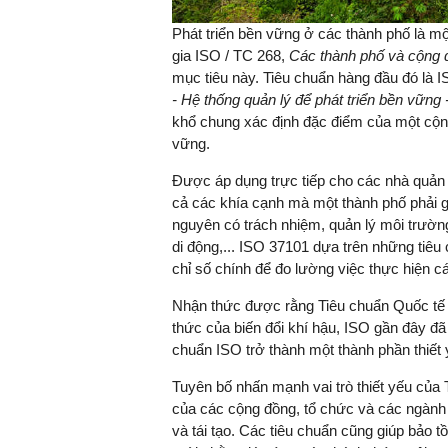
Phát triển bền vững ở các thành phố là mộ
gia
ISO / TC 268
,
Các thành phố và cộng
mục tiêu này.
Tiêu chuẩn hàng đầu đó là
I
TS. Nguyễn Đức Độ - Ph
- Hệ thống quản lý để phát triển bền vữn
Viện Kinh tế Tài chính
khổ chung xác định đặc điểm của một cộ
vững.
"Có rất nhiều vi
ngay từ bây giờ 
Được áp dụng trực tiếp cho các nhà quản l
đang được tiến
cả các khía cạnh mà một thành phố phải g
đầu tư cho kho
nguyên có trách nhiệm, quản lý môi trườn
nghệ; ban hành
di động,...
ISO 37101 dựa trên những tiêu 
khuyến khích đổ
chỉ số chính để đo lường việc thực hiện cá
khởi nghiệp..."
Nhận thức được rằng Tiêu chuẩn Quốc tế 
thức của biến đổi khí hậu, ISO gần đây đ
chuẩn ISO trở thành một thành phần thiết 
Tuyên bố nhấn mạnh vai trò thiết yếu của T
của các cộng đồng, tổ chức và các ngàn
và tái tạo.
Các tiêu chuẩn cũng giúp bảo tồ