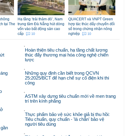
 không
Hạ tầng ‘trải thảm đỏ’, Nam
QUACERT và VNPT Green
ch tại The
trung tâm Đà Nẵng hút dòng
hợp tác thúc đẩy chuyển đổi
vốn vào bất động sản cao
số trong chứng nhận nông
cấp
nghiệp
10
10
Hoàn thiện tiêu chuẩn, hạ tầng chất lượng
bứt
thúc đẩy thương mại hóa công nghệ chiến
lược
sáng
Những quy định cần biết trong QCVN
25:2025/BCT để hạn chế sự cố điện khi thi
công
o
ASTM xây dựng tiêu chuẩn mới về men trang
trí trên kính phẳng
mở
Thực phẩm bảo vệ sức khỏe giả bị thu hồi:
Tiêu chuẩn, quy chuẩn - 'lá chắn' bảo vệ
người tiêu dùng
 gần