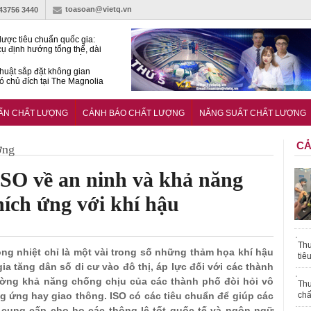
toasoan@vietq.vn
-43756 3440
lược tiêu chuẩn quốc gia:
ụ định hướng tổng thể, dài
o hoạt động tiêu chuẩn
huật sắp đặt không gian
ó chủ đích tại The Magnolia
 Ghana siết tiêu chuẩn quốc
i với xe cũ nhập khẩu?
UẨN CHẤT LƯỢNG
CẢNH BÁO CHẤT LƯỢNG
NĂNG SUẤT CHẤT LƯỢNG
CẢ
ợng
ISO về an ninh và khả năng
hích ứng với khí hậu
Thu
 sóng nhiệt chỉ là một vài trong số những thảm họa khí hậu
tiê
ia tăng dân số di cư vào đô thị, áp lực đối với các thành
ường khả năng chống chịu của các thành phố đòi hỏi vô
Thu
g ứng hay giao thông. ISO có các tiêu chuẩn để giúp các
chấ
à cung cấp cho họ các thông lệ tốt quốc tế và ngôn ngữ