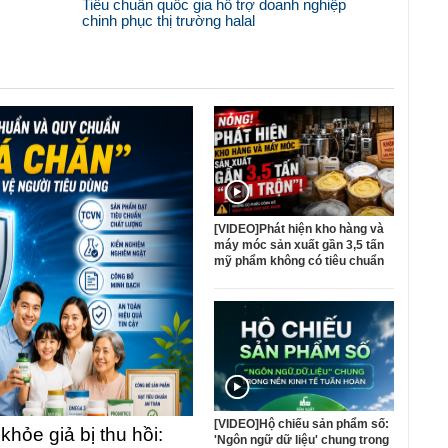
Tiêu chuẩn quốc gia hỗ trợ doanh nghiệp
chinh phục thị trường halal
[VIDEO]Phát hiện kho hàng và
máy móc sản xuất gần 3,5 tấn
mỹ phẩm không có tiêu chuẩn
[VIDEO]Hộ chiếu sản phẩm số:
ỏe giả bị thu hồi:
'Ngôn ngữ dữ liệu' chung trong