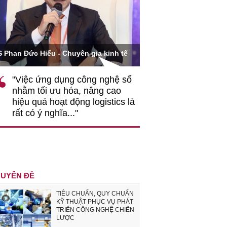
Ông Hoàng Quang Phòn
S Phan Đức Hiếu - Chuyên gia kinh tế
VCCI
"Việc ứng dụng công nghệ số
""Theo tôi, cần 
nhằm tối ưu hóa, nâng cao
gốc rễ về nhận
hiệu quả hoạt động logistics là
nghiệp cần coi
rất có ý nghĩa..."
động hài hoà là
triển..."
UYÊN ĐỀ
TIÊU CHUẨN, QUY CHUẨN
KỸ THUẬT PHỤC VỤ PHÁT
TRIỂN CÔNG NGHỆ CHIẾN
LƯỢC