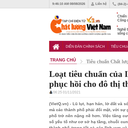
9:46:11 AM
08/08/2026
Liên hệ
(84-2)
Chiến 
Công c
hạn ch
Nghệ t
sống c
Vì sao
gia đố
DIỄN ĐÀN CHÍNH SÁCH
TIÊU CH
TRANG CHỦ
Tiêu chuẩn Chất lư
Loạt tiêu chuẩn của 
phục hồi cho đô thị t
06:25 01/11/2021
(VietQ.vn) - Lũ lụt, hạn hán, lở đất và
mà các thành phố phải đối mặt, với sự g
phố trở nên nặng nề hơn. Việc tăng c
số yếu tố như cơ sở hạ tầng, chuỗi cun
thành phố trong tất cả các lĩnh vực v