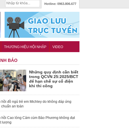
Hotline:
0963.806.677
THƯƠNG HIỆU HỘI NHẬP
VIDEO
NH BÁO
Những quy định cần biết
trong QCVN 25:2025/BCT
để hạn chế sự cố điện
khi thi công
 hồi đồ ngủ trẻ em Michley do không đáp ứng
u chuẩn an toàn
 hồi Cao lỏng Cảm cúm Bảo Phương không đạt
t lượng