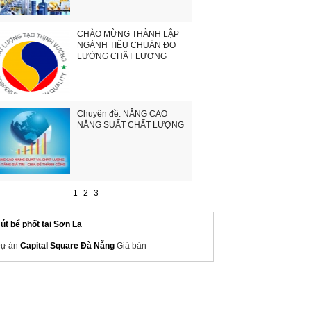
CHÀO MỪNG THÀNH LẬP
NGÀNH TIÊU CHUẨN ĐO
LƯỜNG CHẤT LƯỢNG
Chuyên đề: NÂNG CAO
NĂNG SUẤT CHẤT LƯỢNG
1
2
3
út bể phốt tại Sơn La
ự án
Capital Square Đà Nẵng
Giá bán