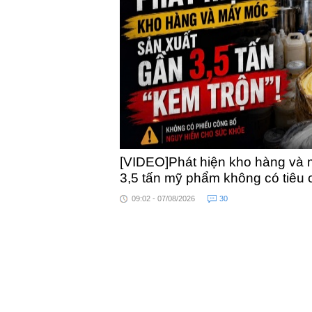
khỏe
toàn quốc
[VIDEO]Phát hiện kho hàng và 
3,5 tấn mỹ phẩm không có tiêu
09:02 - 07/08/2026
30