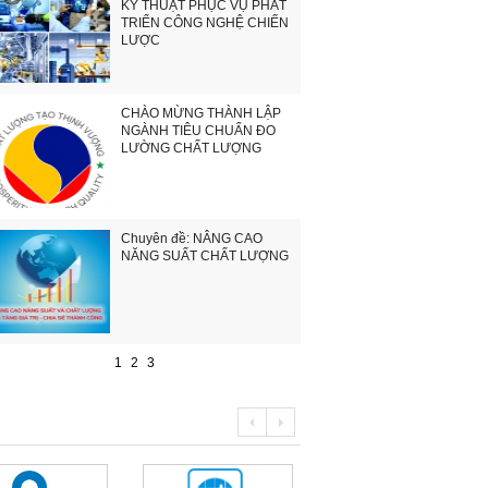
KỸ THUẬT PHỤC VỤ PHÁT
TRIỂN CÔNG NGHỆ CHIẾN
LƯỢC
CHÀO MỪNG THÀNH LẬP
NGÀNH TIÊU CHUẨN ĐO
LƯỜNG CHẤT LƯỢNG
Chuyên đề: NÂNG CAO
NĂNG SUẤT CHẤT LƯỢNG
1
2
3