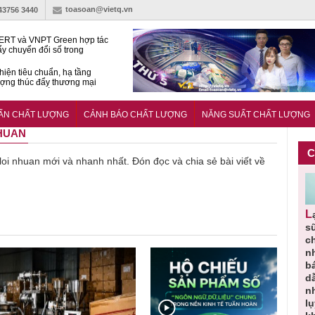
toasoan@vietq.vn
-43756 3440
RT và VNPT Green hợp tác
ẩy chuyển đổi số trong
 nhận nông nghiệp
hiện tiêu chuẩn, hạ tầng
ượng thúc đẩy thương mại
ng nghệ chiến lược
14380-1:2025 về máy
 di động
UẨN CHẤT LƯỢNG
CẢNH BÁO CHẤT LƯỢNG
NĂNG SUẤT CHẤT LƯỢNG
NHUAN
C
ề loi nhuan mới và nhanh nhất. Đón đọc và chia sẻ bài viết về
Người tiêu
Cảnh báo
Thu hồi
Sản phẩm
Lạm dụng
g
dùng cần
sản phẩm
toàn quốc
kém chất
s
m
cảnh giác
nhập ngoại
và tiêu hủy
lượng đã
ch
lựa chọn
bị thu hồi
nước rửa
bỏ qua
n
thịt lợn đạt
do mất an
tay dạng
những
b
ạt
tiêu chuẩn
toàn có thể
bọt Layer
bước kiểm
dẫ
ợng
và an toàn
xuất hiện
Clean do
soát nào?
n
tại Việt Nam
sản xuất
l