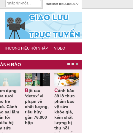
Hotline:
0963.806.677
THƯƠNG HIỆU HỘI NHẬP
VIDEO
ẢNH BÁO
Bột rau
Cảnh báo
Thu hồi đồ
Thu hồi
ữa tươi
‘detox’ vi
39 lô thực
ngủ trẻ em
Cao lỏng
o trẻ
phạm về
phẩm bảo
Michley do
Cảm cúm
hỏ: Cảnh
chất lượng,
vệ sức
không đáp
Bảo
áo sai lầm
tiêu hủy
khỏe giả,
ứng tiêu
Phương
n tới
gần 76.000
kém chất
chuẩn an
không đạ
hiều hệ
hộp
lượng bị
toàn
chất lượn
ụy sức
thu hồi