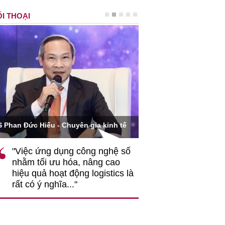
I THOẠI
Ông Hoàng Quang Phòn
S Phan Đức Hiếu - Chuyên gia kinh tế
VCCI
"Việc ứng dụng công nghệ số
""Theo tôi, cần 
nhằm tối ưu hóa, nâng cao
gốc rễ về nhận
hiệu quả hoạt động logistics là
nghiệp cần coi
rất có ý nghĩa..."
động hài hoà là
triển..."