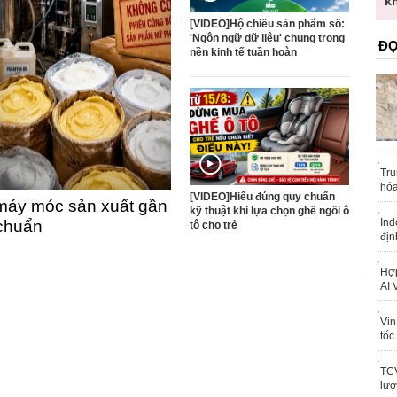
trái phép
k
[VIDEO]Hộ chiếu sản phẩm số:
'Ngôn ngữ dữ liệu' chung trong
ĐỌ
nền kinh tế tuần hoàn
Tru
hóa
[VIDEO]Hiểu đúng quy chuẩn
máy móc sản xuất gần
kỹ thuật khi lựa chọn ghế ngồi ô
Ind
 chuẩn
tô cho trẻ
địn
Hợp
AI 
Vin
tốc
TCV
lượ