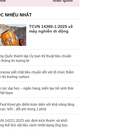
hỏe
toàn quốc
C NHIỀU NHẤT
TCVN 14380-1:2025 về
máy nghiền di động
ng Quốc thành lập Ủy ban Kỹ thuật tiêu chuẩn
 thông tin lượng tử
onesia siết chặt tiêu chuẩn đối với tổ chức thẩm
h thị trường carbon
 lực đại học – ngân hàng, kiến tạo hệ sinh thái
Việt Nam
Fast Kinet ghi điểm toàn diện với khả năng tăng
 cực ‘bốc’, đổi pin trong 1 phút
N 14221:2025 xác định kích thước và khối
ng thể tích vật liệu cách nhiệt dạng ống bọc