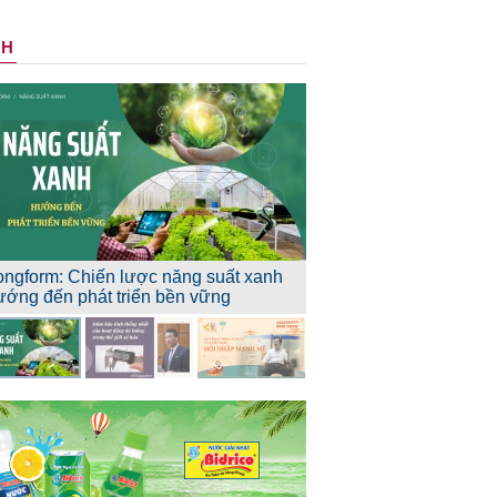
NH
ongform: Chiến lược năng suất xanh
ướng đến phát triển bền vững