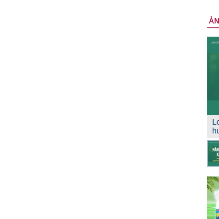
Ả
L
h