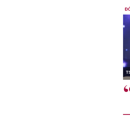
ĐỐ
ó Viện trưởng
T
ệc phải làm
Việc sử dụng hiệu quả chính
và trên thực tế
sách tài khóa không chỉ mang ý
 hành như tăng
nghĩa hỗ trợ ngắn hạn mà còn
a học công
đóng vai trò tạo nền tảng cho
 các cơ chế
tăng trưởng bền vững dài hạn.
i mới sáng tạo,