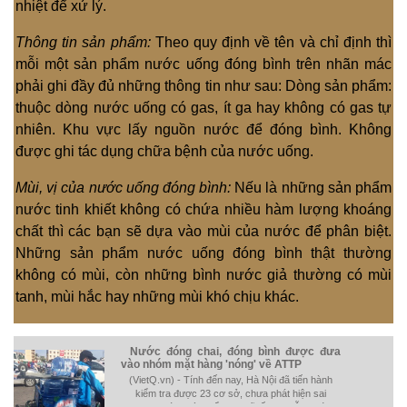
nhiệt để xử lý.
Thông tin sản phẩm:
Theo quy định về tên và chỉ định thì
mỗi một sản phẩm nước uống đóng bình trên nhãn mác
phải ghi đầy đủ những thông tin như sau: Dòng sản phẩm:
thuộc dòng nước uống có gas, ít ga hay không có gas tự
nhiên. Khu vực lấy nguồn nước để đóng bình. Không
được ghi tác dụng chữa bệnh của nước uống.
Mùi, vị của nước uống đóng bình:
Nếu là những sản phẩm
nước tinh khiết không có chứa nhiều hàm lượng khoáng
chất thì các bạn sẽ dựa vào mùi của nước để phân biệt.
Những sản phẩm nước uống đóng bình thật thường
không có mùi, còn những bình nước giả thường có mùi
tanh, mùi hắc hay những mùi khó chịu khác.
Nước đóng chai, đóng bình được đưa
vào nhóm mặt hàng 'nóng' về ATTP
(VietQ.vn) - Tính đến nay, Hà Nội đã tiến hành
kiểm tra được 23 cơ sở, chưa phát hiện sai
phạm. Các đoàn kiểm tra đã lấy 11 mẫu nước