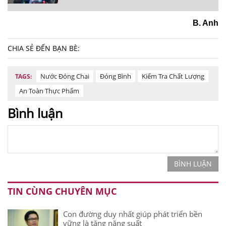
uống đóng chai tiến hành xét nghiệm, hiện đang
chờ kết quả.
B. Anh
CHIA SẺ ĐẾN BẠN BÈ:
Nước Đóng Chai
Đóng Bình
Kiểm Tra Chất Lượng
TAGS:
An Toàn Thực Phẩm
Bình luận
BÌNH LUẬN
TIN CÙNG CHUYÊN MỤC
Con đường duy nhất giúp phát triển bền
vững là tăng năng suất