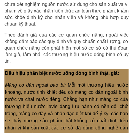
chưa xét nghiệm nguồn nước sử dụng cho sản xuất và vi
phạm về giấy xác nhận kiến thức an toàn thực phẩm, khám
sức khỏe định kỳ cho nhân viên và không phù hợp quy
chuẩn kỹ thuật.
Theo đánh giá của các cơ quan chức năng, ngoài việc
không đảm bảo các quy định về quy chuẩn chất lượng, cơ
quan chức năng còn phát hiện một số cơ sở có thủ đoạn
làm giả, làm nhái các thương hiệu nước đóng bình có uy
tín.
Dấu hiệu phân biệt nước uống đóng bình thật, giả:
Màng co dán ngoài bao bì:
Mỗi một thương hiệu nước
khoáng, nước tinh khiết đều có màng co dán ngoài bình
nước và chai nước riêng. Chẳng hạn như màng co của
thương hiệu nước lavie đang lưu hành có nền đỏ, chứ
trắng, màng co dày và nhăn đặc biệt khi để ý kỹ, các bạn
sẽ thấy những sản phẩm thật không có chất dính trên
nhãn vì khi sản xuất các cơ sở đã dùng công nghệ dán