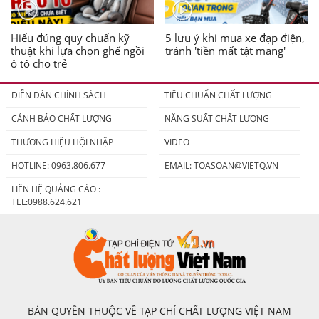
Hiểu đúng quy chuẩn kỹ
5 lưu ý khi mua xe đạp điện,
thuật khi lựa chọn ghế ngồi
tránh 'tiền mất tật mang'
ô tô cho trẻ
DIỄN ĐÀN CHÍNH SÁCH
TIÊU CHUẨN CHẤT LƯỢNG
CẢNH BÁO CHẤT LƯỢNG
NĂNG SUẤT CHẤT LƯỢNG
THƯƠNG HIỆU HỘI NHẬP
VIDEO
HOTLINE: 0963.806.677
EMAIL:
TOASOAN@VIETQ.VN
LIÊN HỆ QUẢNG CÁO :
TEL:0988.624.621
BẢN QUYỀN THUỘC VỀ TẠP CHÍ CHẤT LƯỢNG VIỆT NAM