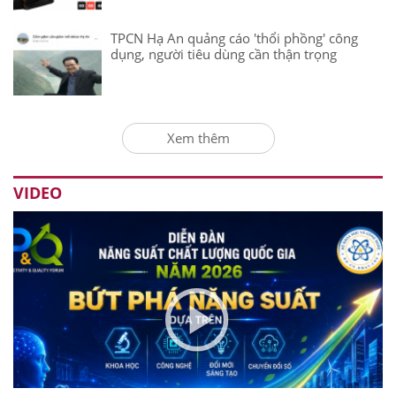
TPCN Hạ An quảng cáo 'thổi phồng' công
dụng, người tiêu dùng cần thận trọng
Xem thêm
VIDEO