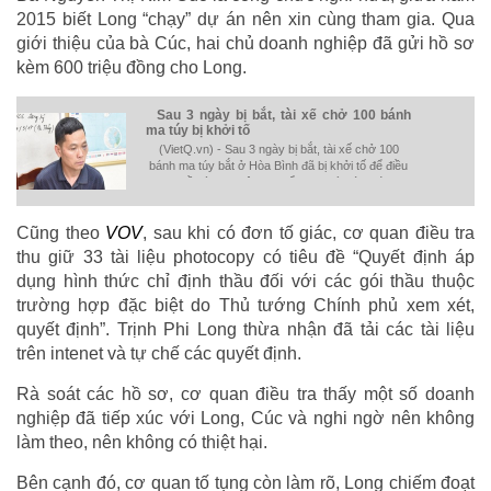
2015 biết Long “chạy” dự án nên xin cùng tham gia. Qua
giới thiệu của bà Cúc, hai chủ doanh nghiệp đã gửi hồ sơ
kèm 600 triệu đồng cho Long.
Sau 3 ngày bị bắt, tài xế chở 100 bánh
ma túy bị khởi tố
(VietQ.vn) - Sau 3 ngày bị bắt, tài xế chở 100
bánh ma túy bắt ở Hòa Bình đã bị khởi tố để điều
tra về hành vi vận chuyển ma tuý trái phép.
Cũng theo
VOV
, sau khi có đơn tố giác, cơ quan điều tra
thu giữ 33 tài liệu photocopy có tiêu đề “Quyết định áp
dụng hình thức chỉ định thầu đối với các gói thầu thuộc
trường hợp đặc biệt do Thủ tướng Chính phủ xem xét,
quyết định”. Trịnh Phi Long thừa nhận đã tải các tài liệu
trên intenet và tự chế các quyết định.
Rà soát các hồ sơ, cơ quan điều tra thấy một số doanh
nghiệp đã tiếp xúc với Long, Cúc và nghi ngờ nên không
làm theo, nên không có thiệt hại.
Bên cạnh đó, cơ quan tố tụng còn làm rõ, Long chiếm đoạt