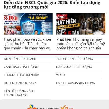
Diễn đàn NSCL Quốc gia 2026: Kiến tạo động
lực tăng trưởng mới
Thực phẩm bảo vệ sức khỏe
Phát hiện kho hàng và máy
giả bị thu hồi: Tiêu chuẩn,
móc sản xuất gần 3,5 tấn mỹ
quy chuẩn - 'lá chắn' bảo vệ
phẩm không có tiêu chuẩn
người tiêu dùng
DIỄN ĐÀN CHÍNH SÁCH
TIÊU CHUẨN CHẤT LƯỢNG
CẢNH BÁO CHẤT LƯỢNG
NĂNG SUẤT CHẤT LƯỢNG
THƯƠNG HIỆU HỘI NHẬP
VIDEO
HOTLINE: 0963.806.677
EMAIL:
TOASOAN@VIETQ.VN
LIÊN HỆ QUẢNG CÁO :
TEL:0988.624.621