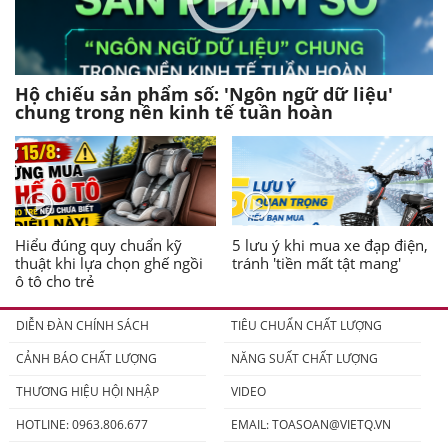
Hộ chiếu sản phẩm số: 'Ngôn ngữ dữ liệu'
chung trong nền kinh tế tuần hoàn
Hiểu đúng quy chuẩn kỹ
5 lưu ý khi mua xe đạp điện,
thuật khi lựa chọn ghế ngồi
tránh 'tiền mất tật mang'
ô tô cho trẻ
DIỄN ĐÀN CHÍNH SÁCH
TIÊU CHUẨN CHẤT LƯỢNG
CẢNH BÁO CHẤT LƯỢNG
NĂNG SUẤT CHẤT LƯỢNG
THƯƠNG HIỆU HỘI NHẬP
VIDEO
HOTLINE: 0963.806.677
EMAIL:
TOASOAN@VIETQ.VN