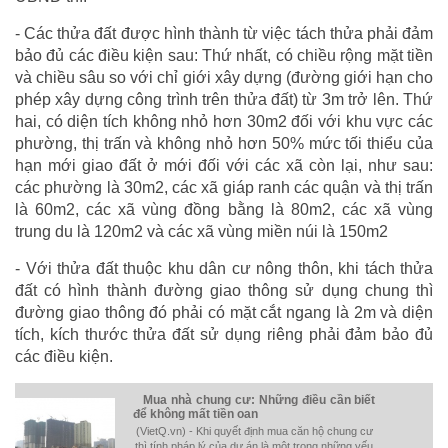
- Các thửa đất được hình thành từ việc tách thửa phải đảm
bảo đủ các điều kiện sau: Thứ nhất, có chiều rộng mặt tiền
và chiều sâu so với chỉ giới xây dựng (đường giới hạn cho
phép xây dựng công trình trên thửa đất) từ 3m trở lên. Thứ
hai, có diện tích không nhỏ hơn 30m2 đối với khu vực các
phường, thị trấn và không nhỏ hơn 50% mức tối thiểu của
hạn mới giao đất ở mới đối với các xã còn lại, như sau:
các phường là 30m2, các xã giáp ranh các quận và thị trấn
là 60m2, các xã vùng đồng bằng là 80m2, các xã vùng
trung du là 120m2 và các xã vùng miền núi là 150m2
- Với thửa đất thuộc khu dân cư nông thôn, khi tách thửa
đất có hình thành đường giao thông sử dụng chung thì
đường giao thông đó phải có mặt cắt ngang là 2m và diện
tích, kích thước thửa đất sử dụng riêng phải đảm bảo đủ
các điều kiện.
Mua nhà chung cư: Những điều cần biết
để không mất tiền oan
(VietQ.vn) - Khi quyết định mua căn hộ chung cư
thì tính pháp lý của dự án là một trong những yếu