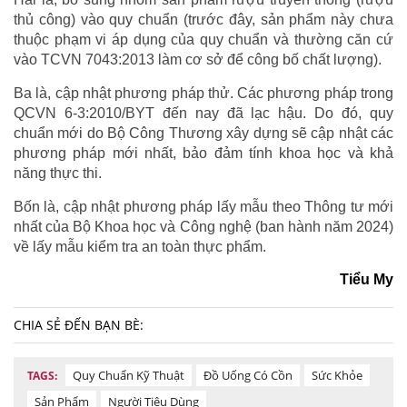
thủ công) vào quy chuẩn (trước đây, sản phẩm này chưa
thuộc phạm vi áp dụng của quy chuẩn và thường căn cứ
vào TCVN 7043:2013 làm cơ sở để công bố chất lượng).
Ba là, cập nhật phương pháp thử. Các phương pháp trong
QCVN 6-3:2010/BYT đến nay đã lạc hậu. Do đó, quy
chuẩn mới do Bộ Công Thương xây dựng sẽ cập nhật các
phương pháp mới nhất, bảo đảm tính khoa học và khả
năng thực thi.
Bốn là, cập nhật phương pháp lấy mẫu theo Thông tư mới
nhất của Bộ Khoa học và Công nghệ (ban hành năm 2024)
về lấy mẫu kiểm tra an toàn thực phẩm.
Tiểu My
CHIA SẺ ĐẾN BẠN BÈ:
Quy Chuẩn Kỹ Thuật
Đồ Uống Có Cồn
Sức Khỏe
TAGS:
Sản Phẩm
Người Tiêu Dùng