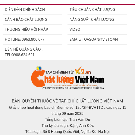
người tiêu dùng
DIỄN ĐÀN CHÍNH SÁCH
TIÊU CHUẨN CHẤT LƯỢNG
CẢNH BÁO CHẤT LƯỢNG
NĂNG SUẤT CHẤT LƯỢNG
THƯƠNG HIỆU HỘI NHẬP
VIDEO
HOTLINE: 0963.806.677
EMAIL:
TOASOAN@VIETQ.VN
LIÊN HỆ QUẢNG CÁO :
TEL:0988.624.621
BẢN QUYỀN THUỘC VỀ TẠP CHÍ CHẤT LƯỢNG VIỆT NAM
Giấy phép hoạt động báo chí điện tử số: 125/GP-BVHTTDL cấp ngày 11
tháng 09 năm 2025
Tổng biên tập: Trần Văn Dư
Thư ký tòa soạn: Đặng Anh Đức
Tòa soạn: Số 8 Hoàng Quốc Việt, Nghĩa Đô, Hà Nội