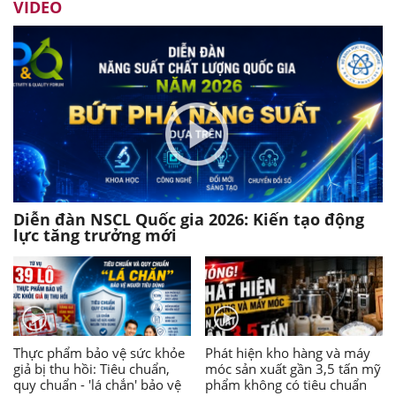
VIDEO
Diễn đàn NSCL Quốc gia 2026: Kiến tạo động
lực tăng trưởng mới
Thực phẩm bảo vệ sức khỏe
Phát hiện kho hàng và máy
giả bị thu hồi: Tiêu chuẩn,
móc sản xuất gần 3,5 tấn mỹ
quy chuẩn - 'lá chắn' bảo vệ
phẩm không có tiêu chuẩn