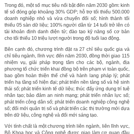
Trong đó, một số mục tiêu nổi bật đến năm 2030 gồm: kinh
tế số đóng góp khoảng 30% GDP; hỗ trợ tối thiểu 500.000
doanh nghiệp nhỏ và vừa chuyển đổi số; hình thành tối
thiểu 05 sàn dữ liệu; 100% người dân từ 14 tuổi trở lên có
tài khoản định danh điện tử; đào tạo kỹ năng số cơ bản
cho tối thiểu 10 triệu lượt người trong độ tuổi lao động.
Bên cạnh đó, chương trình đặt ra 27 chỉ tiêu quốc gia và
chỉ tiêu ngành, lĩnh vực đến năm 2030, đồng thời giao 115
nhiệm vụ, giải pháp trọng tâm cho các bộ, ngành, địa
phương tổ chức triển khai đồng bộ trên phạm vi toàn quốc,
bao gồm hoàn thiện thể chế và hành lang pháp lý; phát
triển hạ tầng số hiện đại; phát triển nền tảng số và hệ sinh
thái số; phát triển kinh tế dữ liệu; thúc đẩy ứng dụng trí tuệ
nhân tạo; bảo đảm an ninh mạng; phát triển nhân lực số;
phát triển công dân số; phát triển doanh nghiệp công nghệ
số; đổi mới quản trị số và phát triển các thị trường mới dựa
trên dữ liệu, công nghệ và đổi mới sáng tạo.
Với tính chất là một chương trình liên ngành, liên lĩnh vực,
Bộ Khoa học và Công nghệ được giao làm cơ quan đầu