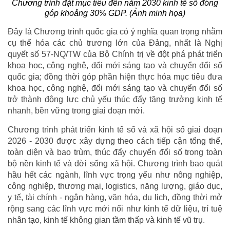
Chương trình đặt mục tiêu đến năm 2030 kinh tế số đóng
góp khoảng 30% GDP. (Ảnh minh họa)
Đây là Chương trình quốc gia có ý nghĩa quan trọng nhằm
cụ thể hóa các chủ trương lớn của Đảng, nhất là Nghị
quyết số 57-NQ/TW của Bộ Chính trị về đột phá phát triển
khoa học, công nghệ, đổi mới sáng tạo và chuyển đổi số
quốc gia; đồng thời góp phần hiện thực hóa mục tiêu đưa
khoa học, công nghệ, đổi mới sáng tạo và chuyển đổi số
trở thành động lực chủ yếu thúc đẩy tăng trưởng kinh tế
nhanh, bền vững trong giai đoạn mới.
Chương trình phát triển kinh tế số và xã hội số giai đoạn
2026 - 2030 được xây dựng theo cách tiếp cận tổng thể,
toàn diện và bao trùm, thúc đẩy chuyển đổi số trong toàn
bộ nền kinh tế và đời sống xã hội. Chương trình bao quát
hầu hết các ngành, lĩnh vực trọng yếu như nông nghiệp,
công nghiệp, thương mại, logistics, năng lượng, giáo dục,
y tế, tài chính - ngân hàng, văn hóa, du lịch, đồng thời mở
rộng sang các lĩnh vực mới nổi như kinh tế dữ liệu, trí tuệ
nhân tạo, kinh tế không gian tầm thấp và kinh tế vũ trụ.