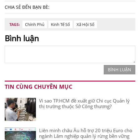
CHIA SẺ ĐẾN BẠN BÈ:
Chính Phủ
Kinh Tế Số
Xã Hội Số
TAGS:
Bình luận
BÌNH LUẬN
TIN CÙNG CHUYÊN MỤC
Vì sao TP.HCM đề xuất giữ Chi cục Quản lý
thị trường thuộc Sở Công thương?
Liên minh châu Âu hỗ trợ 20 triệu Euro cho
ngành Lâm nghiệp quản lý rừng bền vững