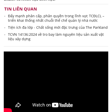
TIN LIÊN QUAN
Đẩy mạnh phân cấp, phân quyền trong lĩnh vực TCĐLCL –
triển khai thống nhất chuỗi thể chế quản lý nhà nước
Tiện ích đa lớp - Chất sống mới đặc trưng của The Parkland
TCVN 14136:2024 về tro bay làm nguyên liệu sản xuất vật
liệu xây dựng