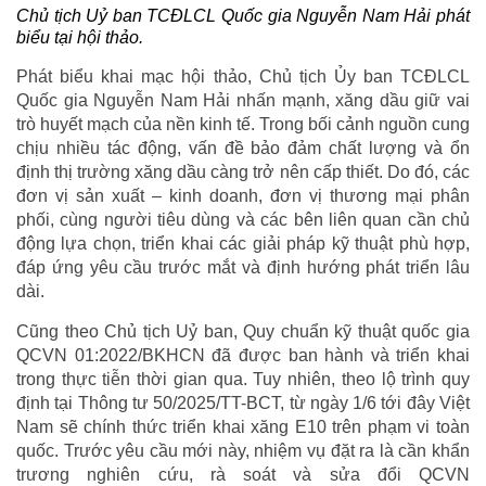
Chủ tịch Uỷ ban TCĐLCL Quốc gia Nguyễn Nam Hải phát
biểu tại hội thảo.
Phát biểu khai mạc hội thảo, Chủ tịch Ủy ban TCĐLCL
Quốc gia Nguyễn Nam Hải nhấn mạnh, xăng dầu giữ vai
trò huyết mạch của nền kinh tế. Trong bối cảnh nguồn cung
chịu nhiều tác động, vấn đề bảo đảm chất lượng và ổn
định thị trường xăng dầu càng trở nên cấp thiết. Do đó, các
đơn vị sản xuất – kinh doanh, đơn vị thương mại phân
phối, cùng người tiêu dùng và các bên liên quan cần chủ
động lựa chọn, triển khai các giải pháp kỹ thuật phù hợp,
đáp ứng yêu cầu trước mắt và định hướng phát triển lâu
dài.
Cũng theo Chủ tịch Uỷ ban, Quy chuẩn kỹ thuật quốc gia
QCVN 01:2022/BKHCN đã được ban hành và triển khai
trong thực tiễn thời gian qua. Tuy nhiên, theo lộ trình quy
định tại Thông tư 50/2025/TT-BCT, từ ngày 1/6 tới đây Việt
Nam sẽ chính thức triển khai xăng E10 trên phạm vi toàn
quốc. Trước yêu cầu mới này, nhiệm vụ đặt ra là cần khẩn
trương nghiên cứu, rà soát và sửa đổi QCVN