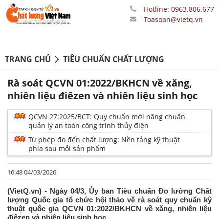
Hotline: 0963.806.677
Toasoan@vietq.vn
TRANG CHỦ
TIÊU CHUẨN CHẤT LƯỢNG
Rà soát QCVN 01:2022/BKHCN về xăng,
nhiên liệu điêzen và nhiên liệu sinh học
QCVN 27:2025/BCT: Quy chuẩn mới nâng chuẩn
quản lý an toàn công trình thủy điện
Từ phép đo đến chất lượng: Nền tảng kỹ thuật
phía sau mỗi sản phẩm
16:48 04/03/2026
(VietQ.vn) - Ngày 04/3, Ủy ban Tiêu chuẩn Đo lường Chất
lượng Quốc gia tổ chức hội thảo về rà soát quy chuẩn kỹ
thuật quốc gia QCVN 01:2022/BKHCN về xăng, nhiên liệu
điêzen và nhiên liệu sinh học.