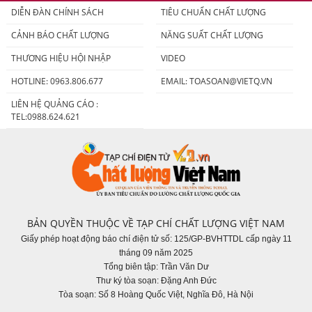
DIỄN ĐÀN CHÍNH SÁCH
TIÊU CHUẨN CHẤT LƯỢNG
CẢNH BÁO CHẤT LƯỢNG
NĂNG SUẤT CHẤT LƯỢNG
THƯƠNG HIỆU HỘI NHẬP
VIDEO
HOTLINE: 0963.806.677
EMAIL:
TOASOAN@VIETQ.VN
LIÊN HỆ QUẢNG CÁO :
TEL:0988.624.621
BẢN QUYỀN THUỘC VỀ TẠP CHÍ CHẤT LƯỢNG VIỆT NAM
Giấy phép hoạt động báo chí điện tử số: 125/GP-BVHTTDL cấp ngày 11
tháng 09 năm 2025
Tổng biên tập: Trần Văn Dư
Thư ký tòa soạn: Đặng Anh Đức
Tòa soạn: Số 8 Hoàng Quốc Việt, Nghĩa Đô, Hà Nội