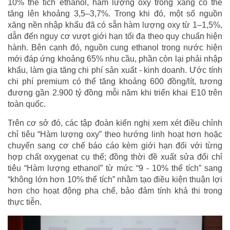
10% thể tích ethanol, hàm lượng oxy trong xăng có thể
tăng lên khoảng 3,5–3,7%. Trong khi đó, một số nguồn
xăng nền nhập khẩu đã có sẵn hàm lượng oxy từ 1–1,5%,
dẫn đến nguy cơ vượt giới hạn tối đa theo quy chuẩn hiện
hành. Bên cạnh đó, nguồn cung ethanol trong nước hiện
mới đáp ứng khoảng 65% nhu cầu, phần còn lại phải nhập
khẩu, làm gia tăng chi phí sản xuất - kinh doanh. Ước tính
chi phí premium có thể tăng khoảng 600 đồng/lít, tương
đương gần 2.900 tỷ đồng mỗi năm khi triển khai E10 trên
toàn quốc.
Trên cơ sở đó, các tập đoàn kiến nghị xem xét điều chỉnh
chỉ tiêu “Hàm lượng oxy” theo hướng linh hoạt hơn hoặc
chuyển sang cơ chế báo cáo kèm giới hạn đối với từng
hợp chất oxygenat cụ thể; đồng thời đề xuất sửa đổi chỉ
tiêu “Hàm lượng ethanol” từ mức “9 - 10% thể tích” sang
“không lớn hơn 10% thể tích” nhằm tạo điều kiện thuận lợi
hơn cho hoạt động pha chế, bảo đảm tính khả thi trong
thực tiễn.