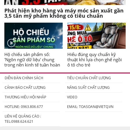
Phát hiện kho hàng và máy móc sản xuất gần
3,5 tấn mỹ phẩm không có tiêu chuẩn
Hộ chiếu sản phẩm số:
Hiểu đúng quy chuẩn kỹ
'Ngôn ngữ dữ liệu' chung
thuật khi lựa chọn ghế ngồi
trong nền kinh tế tuần hoàn
ô tô cho trẻ
DIỄN ĐÀN CHÍNH SÁCH
TIÊU CHUẨN CHẤT LƯỢNG
CẢNH BÁO CHẤT LƯỢNG
NĂNG SUẤT CHẤT LƯỢNG
THƯƠNG HIỆU HỘI NHẬP
VIDEO
HOTLINE: 0963.806.677
EMAIL:
TOASOAN@VIETQ.VN
LIÊN HỆ QUẢNG CÁO :
TEL:0988.624.621