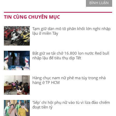
BÌNH LUẬN
TIN CÙNG CHUYÊN MỤC
Tạm giữ dàn mô tô phân khối lớn nghi nhập
lậu ở miền Tây
Bắt giữ xe tải chở 16.800 lon nước Red bull
nhập lậu để tiêu thụ dịp Tết
Hàng chục nam nữ phê ma túy trong nhà
hàng ở TP HCM
'Sếp' chi hội phụ nữ vào tù vì lừa đảo chiếm
đoạt tiền tỷ