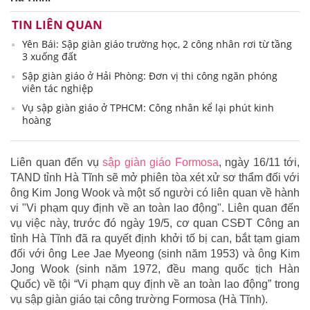
TIN LIÊN QUAN
Yên Bái: Sập giàn giáo trường học, 2 công nhân rơi từ tầng
3 xuống đất
Sập giàn giáo ở Hải Phòng: Đơn vị thi công ngăn phóng
viên tác nghiệp
Vụ sập giàn giáo ở TPHCM: Công nhân kể lại phút kinh
hoàng
Liên quan đến vụ
sập giàn giáo Formosa
, ngày 16/11 tới,
TAND tỉnh Hà Tĩnh sẽ mở phiên tòa xét xử sơ thẩm đối với
ông Kim Jong Wook và một số người có liên quan về hành
vi "Vi phạm quy định về an toàn lao động". Liên quan đến
vụ việc này, trước đó ngày 19/5, cơ quan CSĐT Công an
tỉnh Hà Tĩnh đã ra quyết định khởi tố bị can, bắt tạm giam
đối với ông Lee Jae Myeong (sinh năm 1953) và ông Kim
Jong Wook (sinh năm 1972, đều mang quốc tịch Hàn
Quốc) về tội “Vi phạm quy định về an toàn lao động” trong
vụ sập giàn giáo tại công trường Formosa (Hà Tĩnh).