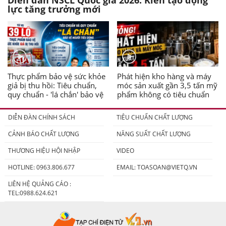
Diễn đàn NSCL Quốc gia 2026: Kiến tạo động
lực tăng trưởng mới
Thực phẩm bảo vệ sức khỏe
Phát hiện kho hàng và máy
giả bị thu hồi: Tiêu chuẩn,
móc sản xuất gần 3,5 tấn mỹ
quy chuẩn - 'lá chắn' bảo vệ
phẩm không có tiêu chuẩn
người tiêu dùng
DIỄN ĐÀN CHÍNH SÁCH
TIÊU CHUẨN CHẤT LƯỢNG
CẢNH BÁO CHẤT LƯỢNG
NĂNG SUẤT CHẤT LƯỢNG
THƯƠNG HIỆU HỘI NHẬP
VIDEO
HOTLINE: 0963.806.677
EMAIL:
TOASOAN@VIETQ.VN
LIÊN HỆ QUẢNG CÁO :
TEL:0988.624.621