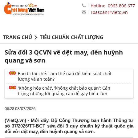
Hotline: 0963.806.677
Toasoan@vietq.vn
TRANG CHỦ
TIÊU CHUẨN CHẤT LƯỢNG
Sửa đổi 3 QCVN về dệt may, đèn huỳnh
quang và sơn
Bao bì tái chế: Làm thế nào để kiểm soát chất
lượng và an toàn?
'Không hóa chất', 'không chất bảo quản': Cẩn
trọng những lời quảng cáo dễ gây hiểu lầm
06:28 08/07/2026
(VietQ.vn) - Mới đây, Bộ Công Thương ban hành Thông tư
số 37/2026/TT-BCT sửa đổi 3 quy chuẩn kỹ thuật quốc gia
đối với dệt may, đèn huỳnh quang và sơn.