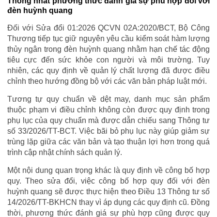
Thống nhất phương thức đánh giá sự phù hợp đối với
đèn huỳnh quang
Đối với Sửa đổi 01:2026 QCVN 02A:2020/BCT, Bộ Công
Thương tiếp tục giữ nguyên yêu cầu kiểm soát hàm lượng
thủy ngân trong đèn huỳnh quang nhằm hạn chế tác động
tiêu cực đến sức khỏe con người và môi trường. Tuy
nhiên, các quy định về quản lý chất lượng đã được điều
chỉnh theo hướng đồng bộ với các văn bản pháp luật mới.
Tương tự quy chuẩn về dệt may, danh mục sản phẩm
thuộc phạm vi điều chỉnh không còn được quy định trong
phụ lục của quy chuẩn mà được dẫn chiếu sang Thông tư
số 33/2026/TT-BCT. Việc bãi bỏ phụ lục này giúp giảm sự
trùng lặp giữa các văn bản và tạo thuận lợi hơn trong quá
trình cập nhật chính sách quản lý.
Một nội dung quan trọng khác là quy định về công bố hợp
quy. Theo sửa đổi, việc công bố hợp quy đối với đèn
huỳnh quang sẽ được thực hiện theo Điều 13 Thông tư số
14/2026/TT-BKHCN thay vì áp dụng các quy định cũ. Đồng
thời, phương thức đánh giá sự phù hợp cũng được quy