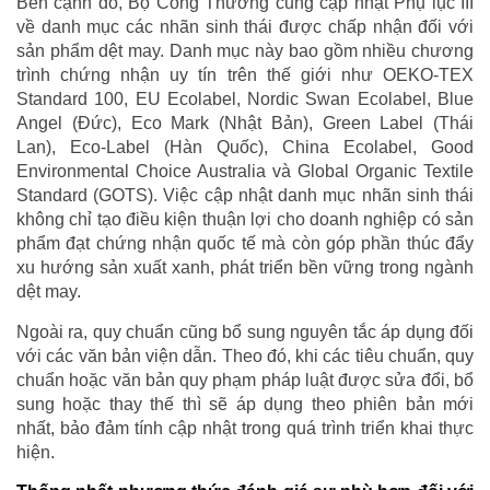
Bên cạnh đó, Bộ Công Thương cũng cập nhật Phụ lục III
về danh mục các nhãn sinh thái được chấp nhận đối với
sản phẩm dệt may. Danh mục này bao gồm nhiều chương
trình chứng nhận uy tín trên thế giới như OEKO-TEX
Standard 100, EU Ecolabel, Nordic Swan Ecolabel, Blue
Angel (Đức), Eco Mark (Nhật Bản), Green Label (Thái
Lan), Eco-Label (Hàn Quốc), China Ecolabel, Good
Environmental Choice Australia và Global Organic Textile
Standard (GOTS). Việc cập nhật danh mục nhãn sinh thái
không chỉ tạo điều kiện thuận lợi cho doanh nghiệp có sản
phẩm đạt chứng nhận quốc tế mà còn góp phần thúc đẩy
xu hướng sản xuất xanh, phát triển bền vững trong ngành
dệt may.
Ngoài ra, quy chuẩn cũng bổ sung nguyên tắc áp dụng đối
với các văn bản viện dẫn. Theo đó, khi các tiêu chuẩn, quy
chuẩn hoặc văn bản quy phạm pháp luật được sửa đổi, bổ
sung hoặc thay thế thì sẽ áp dụng theo phiên bản mới
nhất, bảo đảm tính cập nhật trong quá trình triển khai thực
hiện.