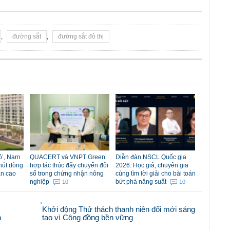
,
đường sắt
,
đường sắt đô thị
đỏ’, Nam
QUACERT và VNPT Green
Diễn đàn NSCL Quốc gia
hút dòng
hợp tác thúc đẩy chuyển đổi
2026: Học giả, chuyên gia
ản cao
số trong chứng nhận nông
cùng tìm lời giải cho bài toán
nghiệp
bứt phá năng suất
10
10
Khởi động Thử thách thanh niên đổi mới sáng
n
tạo vì Cộng đồng bền vững