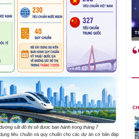
ó Viện trưởng
T
ệc phải làm
Việc sử dụng hiệu quả chính
và trên thực tế
sách tài khóa không chỉ mang ý
 hành như tăng
nghĩa hỗ trợ ngắn hạn mà còn
a học công
đóng vai trò tạo nền tảng cho
 các cơ chế
tăng trưởng bền vững dài hạn.
i mới sáng tạo,
CH
đường sắt đô thị sẽ được ban hành trong tháng 7
 dụng tiêu chuẩn và quy chuẩn cho các dự án cơ bản đáp