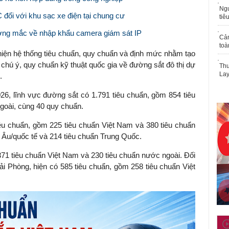
Ngư
đối với khu sạc xe điện tại chung cư
tiê
ướng mắc về nhập khẩu camera giám sát IP
Cả
toà
iện hệ thống tiêu chuẩn, quy chuẩn và định mức nhằm tạo
 chú ý, quy chuẩn kỹ thuật quốc gia về đường sắt đô thị dự
Thu
Lay
.
26, lĩnh vực đường sắt có 1.791 tiêu chuẩn, gồm 854 tiêu
goài, cùng 40 quy chuẩn.
iêu chuẩn, gồm 225 tiêu chuẩn Việt Nam và 380 tiêu chuẩn
 Âu/quốc tế và 214 tiêu chuẩn Trung Quốc.
371 tiêu chuẩn Việt Nam và 230 tiêu chuẩn nước ngoài. Đối
ải Phòng, hiện có 585 tiêu chuẩn, gồm 258 tiêu chuẩn Việt