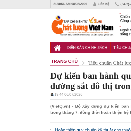
8:28:57 AM
08/08/2026
Liên hệ
(84-2)
Chiến 
Công c
hạn ch
Nghệ t
sống c
Vì sao
gia đố
DIỄN ĐÀN CHÍNH SÁCH
TIÊU CH
TRANG CHỦ
Tiêu chuẩn Chất lư
Dự kiến ban hành quy
đường sắt đô thị tron
19:44 06/07/2026
(VietQ.vn) - Bộ Xây dựng dự kiến ban
trong tháng 7, đồng thời hoàn thiện hệ
Hoàn thiện quy chuẩn kỹ thuật cho thu