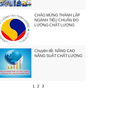
CHÀO MỪNG THÀNH LẬP
NGÀNH TIÊU CHUẨN ĐO
LƯỜNG CHẤT LƯỢNG
Chuyên đề: NÂNG CAO
NĂNG SUẤT CHẤT LƯỢNG
1
2
3