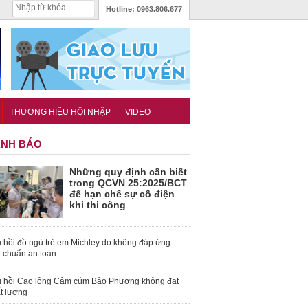
Hotline:
0963.806.677
THƯƠNG HIỆU HỘI NHẬP
VIDEO
NH BÁO
Những quy định cần biết
trong QCVN 25:2025/BCT
để hạn chế sự cố điện
khi thi công
 hồi đồ ngủ trẻ em Michley do không đáp ứng
u chuẩn an toàn
 hồi Cao lỏng Cảm cúm Bảo Phương không đạt
t lượng