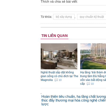
Thích và chia sẻ bài viết:
Từ khóa:
bộ xây dựng
,
quy chuẩn kỹ thuật
TIN LIÊN QUAN
Nghệ thuật sắp đặt không
Hạ tầng ‘trải thảm 
gian sống có chủ đích tại The
trung tâm Đà Nẵng 
Magnolia
vốn vào bất động s
10
cấp
10
Hoàn thiện tiêu chuẩn, hạ tầng chất lượng
thúc đẩy thương mại hóa công nghệ chiế
lược