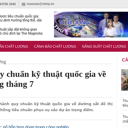
toasoan@vietq.vn
-43756 3440
lược tiêu chuẩn quốc gia:
ụ định hướng tổng thể, dài
o hoạt động tiêu chuẩn
huật sắp đặt không gian
ó chủ đích tại The Magnolia
 Ghana siết tiêu chuẩn quốc
i với xe cũ nhập khẩu?
UẨN CHẤT LƯỢNG
CẢNH BÁO CHẤT LƯỢNG
NĂNG SUẤT CHẤT LƯỢNG
CẢ
ợng
 chuẩn kỹ thuật quốc gia về
g tháng 7
Thu
 hành quy chuẩn kỹ thuật quốc gia về đường sắt đô thị
tiê
 thống tiêu chuẩn phục vụ các dự án trọng điểm.
Thu
chấ
ốc nổ hỗn hợp dùng trong công nghiệp