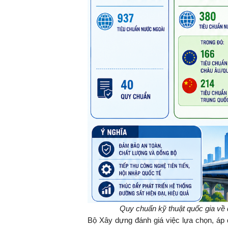
TS. Nguyễn Đức Độ - Ph
Viện Kinh tế Tài chính
"Có rất nhiều vi
ngay từ bây giờ 
đang được tiến
đầu tư cho kho
nghệ; ban hành
khuyến khích đổ
khởi nghiệp..."
Quy chuẩn kỹ thuật quốc gia về 
Bộ Xây dựng đánh giá việc lựa chọn, áp