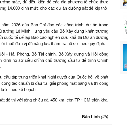
 vướng mắc, đủ điều kiện để các địa phương tổ chức thực
ựng 14.600 định mức cho các dự án đường sắt để kịp thời
u năm 2026 của Ban Chỉ đạo các công trình, dự án trọng
Thủ tướng Lê Minh Hưng yêu cầu Bộ Xây dựng khẩn trương
ấn quốc tế để lập Báo cáo nghiên cứu khả thi Dự án đường
hời thuê đơn vị đủ năng lực thẩm tra hồ sơ theo quy định.
ội - Hải Phòng, Bộ Tài chính, Bộ Xây dựng và Hội đồng
định hồ sơ điều chỉnh chủ trương đầu tư để trình Chính
.
cầu tập trung triển khai Nghị quyết của Quốc hội về phát
h công tác chuẩn bị đầu tư, giải phóng mặt bằng và thi công
lưới theo kế hoạch.
t đô thị với tổng chiều dài 450 km, còn TP.HCM triển khai
Bảo Linh
(t/h)