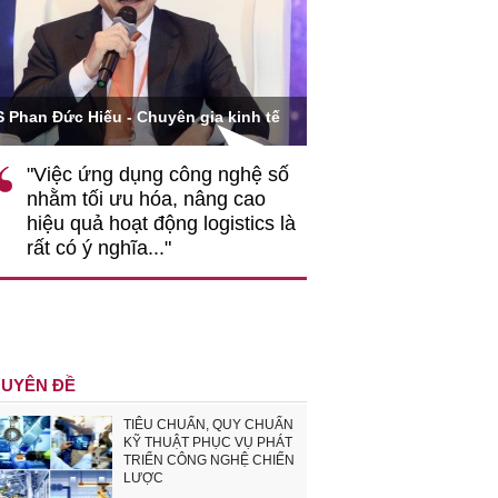
Ông Hoàng Quang Phòn
S Phan Đức Hiếu - Chuyên gia kinh tế
VCCI
"Việc ứng dụng công nghệ số
""Theo tôi, cần 
nhằm tối ưu hóa, nâng cao
gốc rễ về nhận
hiệu quả hoạt động logistics là
nghiệp cần coi
rất có ý nghĩa..."
động hài hoà là
triển..."
UYÊN ĐỀ
TIÊU CHUẨN, QUY CHUẨN
KỸ THUẬT PHỤC VỤ PHÁT
TRIỂN CÔNG NGHỆ CHIẾN
LƯỢC