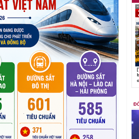
b
c
ĐỐ