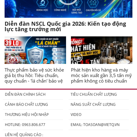
Diễn đàn NSCL Quốc gia 2026: Kiến tạo động
lực tăng trưởng mới
Thực phẩm bảo vệ sức khỏe
Phát hiện kho hàng và máy
giả bị thu hồi: Tiêu chuẩn,
móc sản xuất gần 3,5 tấn mỹ
quy chuẩn - 'lá chắn' bảo vệ
phẩm không có tiêu chuẩn
người tiêu dùng
DIỄN ĐÀN CHÍNH SÁCH
TIÊU CHUẨN CHẤT LƯỢNG
CẢNH BÁO CHẤT LƯỢNG
NĂNG SUẤT CHẤT LƯỢNG
THƯƠNG HIỆU HỘI NHẬP
VIDEO
HOTLINE: 0963.806.677
EMAIL:
TOASOAN@VIETQ.VN
LIÊN HỆ QUẢNG CÁO :