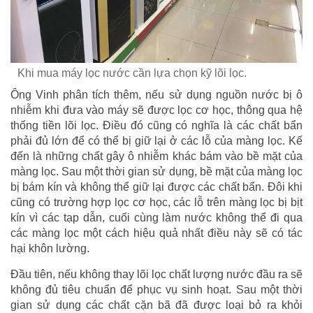
Khi mua máy lọc nước cần lựa chọn kỹ lõi lọc.
Ông Vinh phân tích thêm, nếu sử dụng nguồn nước bị ô
nhiễm khi đưa vào máy sẽ được lọc cơ học, thông qua hệ
thống tiền lõi lọc. Điều đó cũng có nghĩa là các chất bẩn
phải đủ lớn để có thể bị giữ lại ở các lỗ của màng lọc. Kế
đến là những chất gây ô nhiễm khác bám vào bề mặt của
màng lọc. Sau một thời gian sử dụng, bề mặt của màng lọc
bị bám kín và không thể giữ lại được các chất bẩn. Đôi khi
cũng có trường hợp lọc cơ học, các lỗ trên màng lọc bị bịt
kín vì các tạp dẫn, cuối cùng làm nước không thể đi qua
các màng lọc một cách hiệu quả nhất điều này sẽ có tác
hại khôn lường.
Đầu tiên, nếu không thay lõi lọc chất lượng nước đầu ra sẽ
không đủ tiêu chuẩn để phục vụ sinh hoạt. Sau một thời
gian sử dụng các chất cặn bã đã được loại bỏ ra khỏi