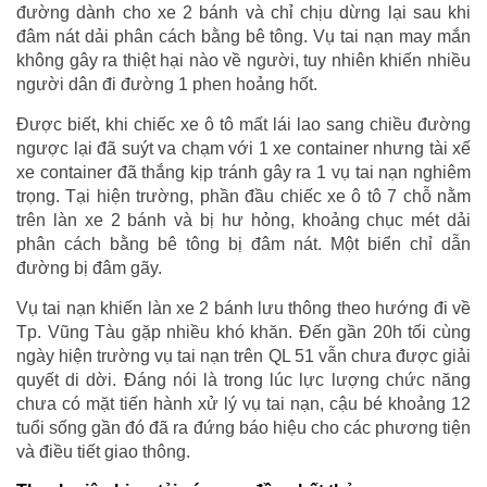
đường dành cho xe 2 bánh và chỉ chịu dừng lại sau khi
đâm nát dải phân cách bằng bê tông. Vụ tai nạn may mắn
không gây ra thiệt hại nào về người, tuy nhiên khiến nhiều
người dân đi đường 1 phen hoảng hốt.
Được biết, khi chiếc xe ô tô mất lái lao sang chiều đường
ngược lại đã suýt va chạm với 1 xe container nhưng tài xế
xe container đã thắng kịp tránh gây ra 1 vụ tai nạn nghiêm
trọng. Tại hiện trường, phần đầu chiếc xe ô tô 7 chỗ nằm
trên làn xe 2 bánh và bị hư hỏng, khoảng chục mét dải
phân cách bằng bê tông bị đâm nát. Một biển chỉ dẫn
đường bị đâm gãy.
Vụ tai nạn khiến làn xe 2 bánh lưu thông theo hướng đi về
Tp. Vũng Tàu gặp nhiều khó khăn. Đến gần 20h tối cùng
ngày hiện trường vụ tai nạn trên QL 51 vẫn chưa được giải
quyết di dời. Đáng nói là trong lúc lực lượng chức năng
chưa có mặt tiến hành xử lý vụ tai nạn, cậu bé khoảng 12
tuổi sống gần đó đã ra đứng báo hiệu cho các phương tiện
và điều tiết giao thông.