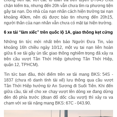
chặn kiểm tra, nhưng đến 20h vẫn chưa tìm ra phương tiện
gây tai nạn. Do nhà của nạn nhân cách hiện trường tai nạn
khoảng 40km, nên dù được báo tin nhưng đến 20h15,
người thân của nạn nhân vẫn chưa có mặt tại hiện trường.
6 xe tải “làm xiếc” trên quốc lộ 1A, giao thông kẹt cứng
Những tin tức mới nhất trên báo Người Đưa Tin, vào
khoảng 16h chiều ngày 10/12, một vụ tai nạn liên hoàn
giữa 6 xe tải gây ùn tắc giao thông nghiêm trọng đã xảy ra
trên cầu vượt Tân Thới Hiệp (phường Tân Thới Hiệp,
quận 12, TPHCM).
Tin tức ban đầu, thời điểm trên xe tải mang BKS: 54S -
1837 (chưa rõ danh tính tài xế) lưu thông qua cầu vượt
Tân Thới Hiệp hướng từ An Sương đi Suối Tiên. Khi đến
giữa cầu, tài xế cho xe chạy vượt lên dòng xe đang dừng
đèn đỏ phía trước (đoạn đổ dốc cầu vượt) thì xảy ra va
chạm với xe tải nặng mang BKS: 67C - 043.90.