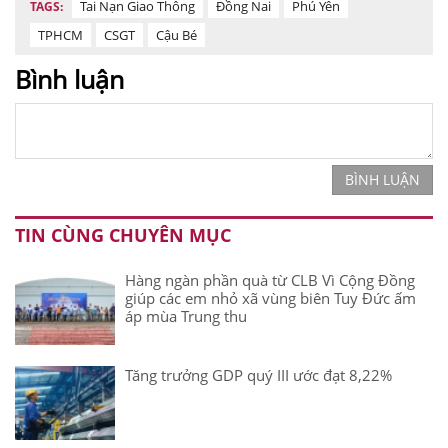
Tai Nạn Giao Thông
Đồng Nai
Phú Yên
TAGS:
TPHCM
CSGT
Cậu Bé
Bình luận
BÌNH LUẬN
TIN CÙNG CHUYÊN MỤC
Hàng ngàn phần quà từ CLB Vì Cộng Đồng
giúp các em nhỏ xã vùng biên Tuy Đức ấm
áp mùa Trung thu
Tăng trưởng GDP quý III ước đạt 8,22%