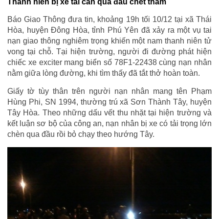
Thanh niên bị xe tải cán qua đầu chết thảm
Báo Giao Thông đưa tin, khoảng 19h tối 10/12 tại xã Thái
Hòa, huyện Đông Hòa, tỉnh Phú Yên đã xảy ra một vụ tai
nạn giao thông nghiêm trọng khiến một nam thanh niên tử
vong tại chỗ. Tại hiện trường, người đi đường phát hiện
chiếc xe exciter mang biển số 78F1-22438 cùng nạn nhân
nằm giữa lòng đường, khi tìm thấy đã tắt thở hoàn toàn.
Giấy tờ tùy thân trên người nạn nhân mang tên Phạm
Hùng Phi, SN 1994, thường trú xã Sơn Thành Tây, huyện
Tây Hòa. Theo những dấu vết thu nhặt tại hiện trường và
kết luận sơ bộ của công an, nạn nhân bị xe có tải trọng lớn
chèn qua đầu rồi bỏ chạy theo hướng Tây.