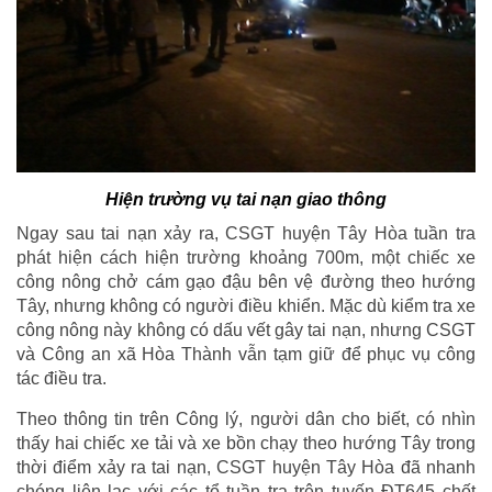
Hiện trường vụ tai nạn giao thông
Ngay sau tai nạn xảy ra, CSGT huyện Tây Hòa tuần tra
phát hiện cách hiện trường khoảng 700m, một chiếc xe
công nông chở cám gạo đậu bên vệ đường theo hướng
Tây, nhưng không có người điều khiển. Mặc dù kiểm tra xe
công nông này không có dấu vết gây tai nạn, nhưng CSGT
và Công an xã Hòa Thành vẫn tạm giữ để phục vụ công
tác điều tra.
Theo thông tin trên Công lý, người dân cho biết, có nhìn
thấy hai chiếc xe tải và xe bồn chạy theo hướng Tây trong
thời điểm xảy ra tai nạn, CSGT huyện Tây Hòa đã nhanh
chóng liên lạc với các tổ tuần tra trên tuyến ĐT645 chốt