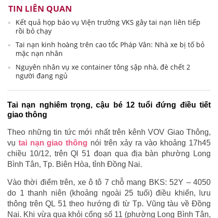
TIN LIÊN QUAN
Kết quả họp báo vụ Viện trưởng VKS gây tai nạn liên tiếp
rồi bỏ chạy
Tai nạn kinh hoàng trên cao tốc Pháp Vân: Nhà xe bị tố bỏ
mặc nạn nhân
Nguyên nhân vụ xe container tông sập nhà, đè chết 2
người đang ngủ
Tai nạn nghiêm trọng, cậu bé 12 tuổi đứng điều tiết
giao thông
Theo những tin tức mới nhất trên kênh VOV Giao Thông,
vụ
tai nạn giao thông
nói trên xảy ra vào khoảng 17h45
chiều 10/12, trên Ql 51 đoạn qua địa bàn phường Long
Bình Tân, Tp. Biên Hòa, tỉnh Đồng Nai.
Vào thời điểm trên, xe ô tô 7 chỗ mang BKS: 52Y – 4050
do 1 thanh niên (khoảng ngoài 25 tuổi) điều khiển, lưu
thông trên QL 51 theo hướng đi từ Tp. Vũng tàu về Đồng
Nai. Khi vừa qua khỏi cổng số 11 (phường Long Bình Tân,