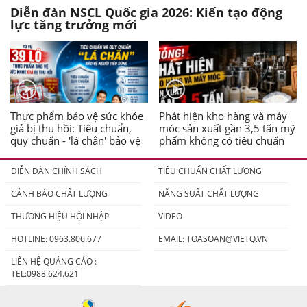
Diễn đàn NSCL Quốc gia 2026: Kiến tạo động
lực tăng trưởng mới
Thực phẩm bảo vệ sức khỏe
Phát hiện kho hàng và máy
giả bị thu hồi: Tiêu chuẩn,
móc sản xuất gần 3,5 tấn mỹ
quy chuẩn - 'lá chắn' bảo vệ
phẩm không có tiêu chuẩn
người tiêu dùng
DIỄN ĐÀN CHÍNH SÁCH
TIÊU CHUẨN CHẤT LƯỢNG
CẢNH BÁO CHẤT LƯỢNG
NĂNG SUẤT CHẤT LƯỢNG
THƯƠNG HIỆU HỘI NHẬP
VIDEO
HOTLINE: 0963.806.677
EMAIL:
TOASOAN@VIETQ.VN
LIÊN HỆ QUẢNG CÁO :
TEL:0988.624.621