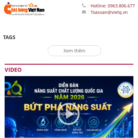
Hotline: 0963.806.677
Toasoan@vietq.vn
TAGS
Xem thêm
VIDEO