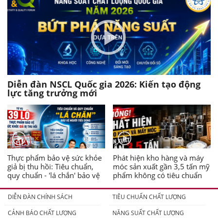
Diễn đàn NSCL Quốc gia 2026: Kiến tạo động
lực tăng trưởng mới
Thực phẩm bảo vệ sức khỏe
Phát hiện kho hàng và máy
giả bị thu hồi: Tiêu chuẩn,
móc sản xuất gần 3,5 tấn mỹ
quy chuẩn - 'lá chắn' bảo vệ
phẩm không có tiêu chuẩn
người tiêu dùng
DIỄN ĐÀN CHÍNH SÁCH
TIÊU CHUẨN CHẤT LƯỢNG
CẢNH BÁO CHẤT LƯỢNG
NĂNG SUẤT CHẤT LƯỢNG