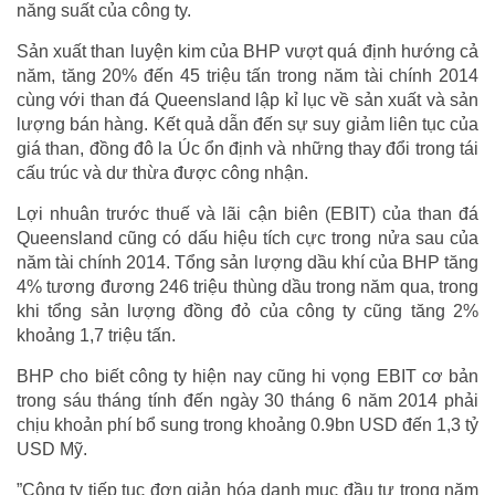
năng suất của công ty.
Sản xuất than luyện kim của BHP vượt quá định hướng cả
năm, tăng 20% đến 45 triệu tấn ​​trong năm tài chính 2014
cùng với than đá Queensland lập kỉ lục về sản xuất và sản
lượng bán hàng. Kết quả dẫn đến sự suy giảm liên tục của
giá than, đồng đô la Úc ổn định và những thay đổi trong tái
cấu trúc và dư thừa được công nhận.
Lợi nhuân trước thuế và lãi cận biên (EBIT) của than đá
Queensland cũng có dấu hiệu tích cực trong nửa sau của
năm tài chính 2014. Tổng sản lượng dầu khí của BHP tăng
4% tương đương 246 triệu thùng dầu trong năm qua, trong
khi tổng sản lượng đồng đỏ của công ty cũng tăng 2%
khoảng 1,7 triệu tấn.
BHP cho biết công ty hiện nay cũng hi vọng EBIT cơ bản
trong sáu tháng tính đến ngày 30 tháng 6 năm 2014 phải
chịu khoản phí bổ sung trong khoảng 0.9bn USD đến 1,3 tỷ
USD Mỹ.
”Công ty tiếp tục đơn giản hóa danh mục đầu tư trong năm