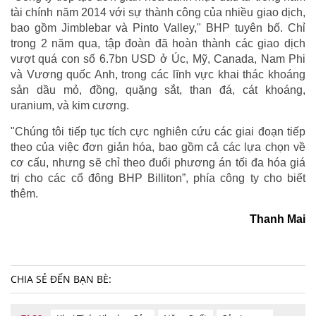
tài chính năm 2014 với sự thành công của nhiều giao dịch,
bao gồm Jimblebar và Pinto Valley," BHP tuyên bố. Chỉ
trong 2 năm qua, tập đoàn đã hoàn thành các giao dịch
vượt quá con số 6.7bn USD ở Úc, Mỹ, Canada, Nam Phi
và Vương quốc Anh, trong các lĩnh vực khai thác khoáng
sản dầu mỏ, đồng, quặng sắt, than đá, cát khoáng,
uranium, và kim cương.
"Chúng tôi tiếp tục tích cực nghiên cứu các giai đoạn tiếp
theo của việc đơn giản hóa, bao gồm cả các lựa chọn về
cơ cấu, nhưng sẽ chỉ theo đuổi phương án tối đa hóa giá
trị cho các cổ đông BHP Billiton”, phía công ty cho biết
thêm.
Thanh Mai
CHIA SẺ ĐẾN BẠN BÈ: