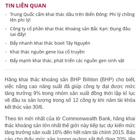
TIN LIÊN QUAN
Trung Quốc cấm khai thác dầu trên Biển Đông: Phi lý chồng
lên phi lý!
Công ty cổ phần khai thác khoáng sản Bắc Kạn: Đụng đâu
sai đấy!
Đẩy nhanh khai thác boxit Tây Nguyên
Khai thác nguồn gene lúa cổ truyền
Đẩy mạnh khai thác, phát triển các nguồn gen sinh vật
Hãng khai thác khoáng sản BHP Billiton (BHP) cho biết,
việc nâng cao năng suất đã giúp công ty đạt được mức
tăng trưởng 9% trong nhóm sản xuất đồng thời lập kỉ lục
về đầu ra sản lượng trong số 12 công ty khi năm tài khóa
kết thúc vào 30/6.
Theo tin mới nhất của tờ Commonwealth Bank, hãng khai
thác khoáng sản lớn nhất thế giới này tiếp tục dự kiến mức
tăng trưởng sản xuất 16% đến hết năm tài chính 2015. Báo
cáo cho thấy mức sản lượng quặng sắt thô tăng 20% ​​lên