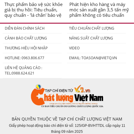
Thực phẩm bảo vệ sức khỏe
Phát hiện kho hàng và máy
giả bị thu hồi: Tiêu chuẩn,
móc sản xuất gần 3,5 tấn mỹ
quy chuẩn - 'lá chắn' bảo vệ
phẩm không có tiêu chuẩn
người tiêu dùng
DIỄN ĐÀN CHÍNH SÁCH
TIÊU CHUẨN CHẤT LƯỢNG
CẢNH BÁO CHẤT LƯỢNG
NĂNG SUẤT CHẤT LƯỢNG
THƯƠNG HIỆU HỘI NHẬP
VIDEO
HOTLINE: 0963.806.677
EMAIL:
TOASOAN@VIETQ.VN
LIÊN HỆ QUẢNG CÁO :
TEL:0988.624.621
BẢN QUYỀN THUỘC VỀ TẠP CHÍ CHẤT LƯỢNG VIỆT NAM
Giấy phép hoạt động báo chí điện tử số: 125/GP-BVHTTDL cấp ngày 11
tháng 09 năm 2025