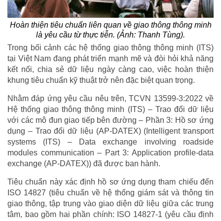
Hoàn thiện tiêu chuẩn liên quan về giao thông thông minh
là yêu cầu từ thực tiễn. (Ảnh: Thanh Tùng).
Trong bối cảnh các hệ thống giao thông thông minh (ITS)
tại Việt Nam đang phát triển mạnh mẽ và đòi hỏi khả năng
kết nối, chia sẻ dữ liệu ngày càng cao, việc hoàn thiện
khung tiêu chuẩn kỹ thuật trở nên đặc biệt quan trọng.
Nhằm đáp ứng yêu cầu nêu trên, TCVN 13599-3:2022 về
Hệ thống giao thông thông minh (ITS) – Trao đổi dữ liệu
với các mô đun giao tiếp bên đường – Phần 3: Hồ sơ ứng
dụng – Trao đổi dữ liệu (AP-DATEX) (Intelligent transport
systems (ITS) – Data exchange involving roadside
modules communication – Part 3: Application profile-data
exchange (AP-DATEX)) đã được ban hành.
Tiêu chuẩn này xác định hồ sơ ứng dụng tham chiếu đến
ISO 14827 (tiêu chuẩn về hệ thống giám sát và thông tin
giao thông, tập trung vào giao diện dữ liệu giữa các trung
tâm, bao gồm hai phần chính: ISO 14827-1 (yêu cầu định